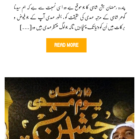
پندرہ رمضان جشن شاہی کا جو موقع ہے وہ اسی نسبت سے ہے کہ ہم سیدنا
گوھر شاہی کے مرتبہ مہدی کی حقیقت کو ، بطور مہدی آپ کے جو فیوض و
برکات ہیں اُن کو دنیا تک پہنچا دیں تاکہ جو لوگ منتظر مہدی ہیں وہ [...]
READ MORE