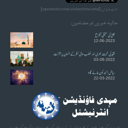
سائٹ وزیٹرس: [wpstatistics stat=visitors time=total]
حالیہ خبریں اور مضامین:
خُلق کی حقیقی تشریح
12-06-2023
فقیر کی محبت بھری اور غضب والی نظر کے انسان پر اثرات
03-08-2022
ریاض الجنہ کون جائے گا؟
22-03-2022
امام مہدی گوھر شاہی الموعود کے غیبت فرمانے کے بعد محبان گوھر شاہی اورتمام دنیا کو پیغام گوھر شاہی اور