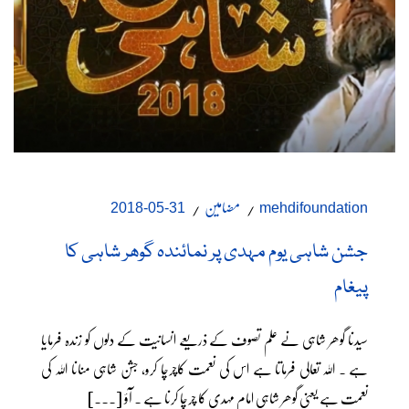
مضامین
31-05-2018
mehdifoundation
جشن شاہی یوم مہدی پر نمائندہ گوھر شاہی کا
پیغام
سیدنا گوھر شاہی نے علم تصوف کے ذریعے انسانیت کے دلوں کو زندہ فرمایا
ہے ۔ اللہ تعالی فرماتا ہے اس کی نعمت کاچرچا کرو، جشن شاہی منانا اللہ کی
نعمت ہے یعنی گوھر شاہی امام مہدی کا چرچا کرنا ہے ۔ آؤ [...]