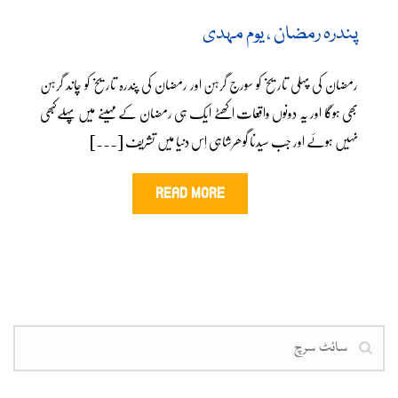
پندرہ رمضان ، یوم مہدی
رمضان کی پہلی تاریخ کو سورج گرہن اور رمضان کی پندرہ تاریخ کو چاند گرہن
بھی ہوگا اور یہ دونوں واقعات اکھٹے ایک ہی رمضان کے مہینے میں پہلےکبھی
نہیں ہوئے اور جب سیدنا گوھرشاہی اِس دنیا میں تشریف [...]
READ MORE