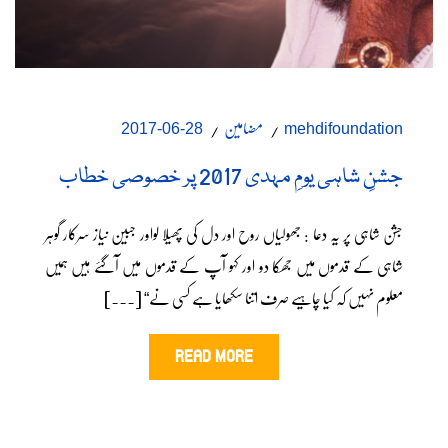
مضامین
28-06-2017
mehdifoundation
جشنِ شاہی یومِ مہدی 2017 پر خصوصی خطاب
جشن شاہی پر یہ دعا : جھولیاں روح اور دل کی پھیلا لواور جبین نیاز سرکار گوہر
شاہی کے قدموں میں جھکا دو اور کہو آپ کے قدموں میں آگئے ہیں ہمیں
معلوم نہیں کہ کیا چاہیے صرف اتنا سکھایا ہے کسی نے“ [...]
READ MORE