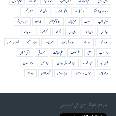
ارضی ارواح
اسم ذات اللہ
اصلاح قلب
اللہ کا دیدار
اللہ کا نور
امام مہدی
امام مہدی المنتظر
آدم صفی اللہ
باطنی شریعت
باطنی علم
تزکیہ نفس
تصفیہ قلب
تصوف
تعلق باللہ
جثہ توفیق الہی
حجر اسود
دلوں میں نور
دیدار الہی
دین اسلام
دین الہی
ذکر اللہ
ذکر قلب
روحانیت
سورة البقرة
سورة الزمر
سورة آل عمران
شرح صدر
صراط مستقیم
طہارت نفس
عالم غیب
عشق
علم تصوف
علم طریقت
علم لدنی
قرآن مکنون
قران مجید
لطیفہ قلب
لطیفہ قلب کی بیداری
لطیفہ نفس
مرتبہ مہدی
مرشد کامل
منجانب اللہ نشانیاں
پرچار مہدی
گوھر شاہی
یوم محشر
مہدی فاوٗنڈیشن کی ٹوییٹس