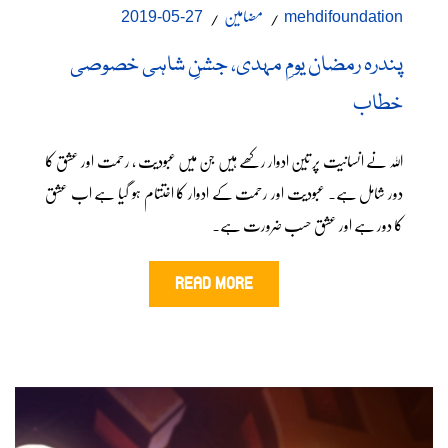
مضامین
27-05-2019
mehdifoundation
پندرہ رمضان یومِ مہدی، جشنِ شاہی خصوصی
خطاب
اللہ نے انسانیت پر تین ادوار رکھے ہیں جن میں عبودیت ، رحمت اور عشق کا
دور شامل ہے۔ عبودیت اور رحمت کے ادوار کا اختتام ہو گیا ہے اب عشق
کا دور ہے اور عشق حسب ضرورت ہے۔
READ MORE