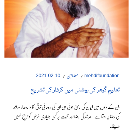
مضامین
10-02-2021
mehdifoundation
تعلیمِ گوھر کی روشنی میں کردار کی تشریح
جن کے دلوں میں ایمان کی رمق ہوتی ہی ان کی روحانی ترقی کا دارومدار مرشد
کی رضا پر ہوتا ہے۔ مرشد کی رضا اور محبت پر کسی دنیاوی غرض کو ترجیح نہیں
دیتے۔