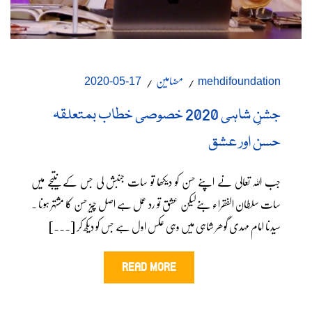
مضامین
17-05-2020
mehdifoundation
جشنِ شاہی 2020 خصوصی خطاب بمتعلقہ
حسن اور عشق
جب اللہ تعالی نے اپنے حسن کو دیکھا تو سات جنبش لی جس کے نتیجے میں
سات سلطان الفقراء بنےلیکن عشق تو رد عمل ہے اصل چیز حسن کا مشتہر ہونا ۔
سیدنا امام مہدی گوھر شاہی میں وہی عکس اول ہے جس کو دیکھ کر [...]
READ MORE