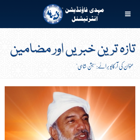
تازہ ترین خبریں اور مضامین
عنوان کی آرکایو برائے: "جشن شاہی"