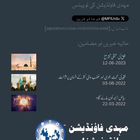
مہدی فاوٗنڈیشن کی ٹوییٹس
سائٹ وزیٹرس: [wpstatistics stat=visitors time=total]
حالیہ خبریں اور مضامین:
خُلق کی حقیقی تشریح
12-06-2023
فقیر کی محبت بھری اور غضب والی نظر کے انسان پر اثرات
03-08-2022
ریاض الجنہ کون جائے گا؟
22-03-2022