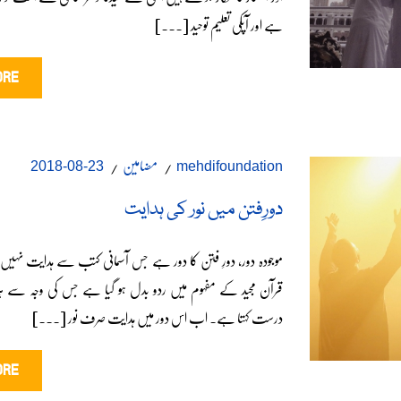
ہے اور آپکی تعلیم توحید [...]
ORE
مضامین
23-08-2018
mehdifoundation
دورِفتن میں نور کی ہدایت
موجودہ دور، دورِ فتن کا دور ہے جس آسمانی کتب سے ہدایت نہیں
قرآن مجید کے مفہوم میں ردو بدل ہو گیا ہے جس کی وجہ سے ہر 
درست کہتا ہے۔ اب اس دور میں ہدایت صرف نور [...]
ORE