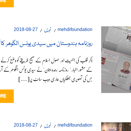
ORE
خبریں
27-08-2018
mehdifoundation
روزنامہ ہندوستان میں سیدی یونس الگوھر کا ا
ذکر قلب کی اہمیت اور حصول اسلام کے صحیح طریقے کو وضع کرنے
کے مشہور اخبار " روزنامہ ہندوستان" نے سیدی یونس الگوھر کے آرٹ
جس کی تصویری جھلکیاں ہماری ویب سائٹ پر [...]
ORE
خبریں
27-08-2018
mehdifoundation