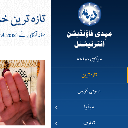
تازہ ترین خ
مہانہ آرکایو برائے:"August, 2018"
مرکزی صفحہ
تازہ ترین
صوفی کورس
میڈیا
تعارف