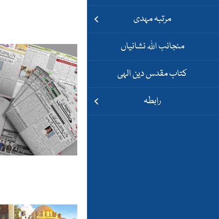
مرتبہ مہدی
منجانب اللہ نشانیاں
کتاب مقدس دین الہی
رابطہ