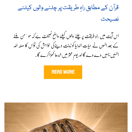
قرآن کے مطابق راہِ طریقت پر چلنے والوں کیلئے
نصیحت
اس آیت میں راہِ طریقت پر چلنے والوں کیلئے واضح نصیحت ہے کہ موٴمن بننے
کے بعد انہوں نے حیات الدنیا کو زینت دینےکی خواہش کی تواس کا صلہ اللہ
انہیں یہیں دے دے گا اور یوم محشر میں اندھا کھڑا کرے گا۔
READ MORE