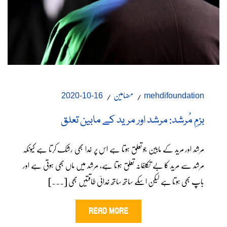
مضامین
16-10-2020
mehdifoundation
بزمِ مُرشد: مرشد اور مرید کے مابین تعلق
مرشد اور مرید کے مابین جو تعلق ہوتا ہے اس پر خدا بھی رشک کرتا ہے کیونکہ
مرشد سے مرید کا بے تکلفانہ تعلق ہوتا ہے، مرشد میں ماں بھی ہوتی ہے اور
باپ بھی ہوتا ہے لیکن اسکے ساتھ ساتھ خدائی طاقتیں بھی [...]
READ MORE