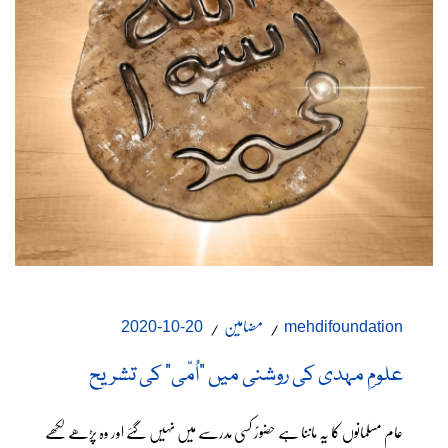
مضامین
20-10-2020
mehdifoundation
علومِ مہدی کی روشنی میں “اُمّی” کی تشریح
عام مسلمانوں کا یہ ماننا ہے حضورؐ کسی مدرسے میں نہیں گئے اور وہ پڑھے لکھے