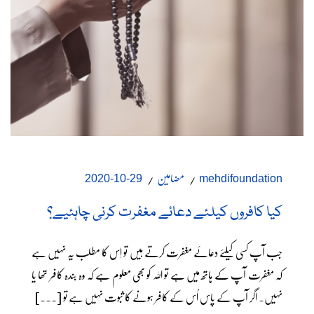
مضامین
29-10-2020
mehdifoundation
کیا کافروں کیلئے دعائے مغفرت کرنی چاہئیے؟
جب آپ کسی کیلئے دعائے مغفرت کرتے ہیں تو اِس کا مطلب یہ نہیں ہے
کہ مغفرت آپ کے ہاتھ میں ہے تو اللہ کو بھی معلوم ہے کہ وہ بندہ کافر تھا یا
نہیں۔ اگر آپ کے پاس اُس کے کافر ہونے کا ثبوت نہیں ہے تو [...]