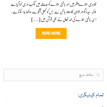
ظاہری ستارے پتھر ہیں اور باطنی ستارے کو حدیث میں کوکبِ دری کہا گیا ہے
جو کہ سیدنا گوھر شاہی کا وجودِ باطن ہے جس کو کُھلی آنکھ سے دیکھا جا سکتا ہے۔
اِسی باطنی ستارے کی اللہ تعالی نے بھی قرآن میں [...]
READ MORE
تمام کیٹیگری: