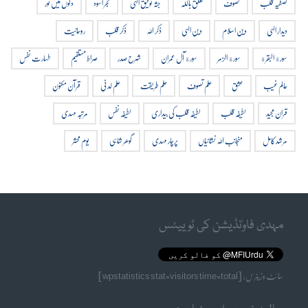
تصفیہ قلب
تصوف
تعلق باللہ
جثہ توفیق الہی
حجر اسود
دلوں میں نور
دیدار الہی
دین اسلام
دین الہی
ذکر اللہ
ذکر قلب
روحانیت
سورة البقرة
سورة الزمر
سورة آل عمران
شرح صدر
صراط مستقیم
طہارت نفس
عالم غیب
عشق
علم تصوف
علم طریقت
علم لدنی
قرآن مکنون
قران مجید
لطیفہ قلب
لطیفہ قلب کی بیداری
لطیفہ نفس
مرتبہ مہدی
مرشد کامل
منجانب اللہ نشانیاں
پرچار مہدی
گوھر شاہی
یوم محشر
مہدی فاوٗنڈیشن کی ٹوییٹس
سائٹ وزیٹرس: [wpstatistics stat=visitors time=total]