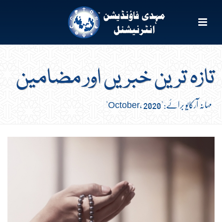
تازہ ترین خبریں اور مضامین
مہانہ آرکایو برائے:"October, 2020"