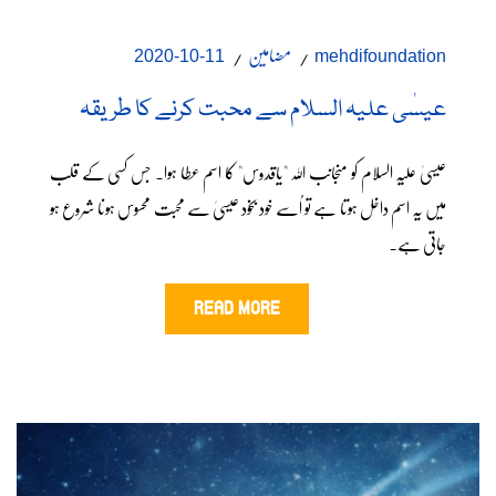
مضامین
11-10-2020
mehdifoundation
عیسٰی علیہ السلام سے محبت کرنے کا طریقہ
عیسیٰ علیہ السلام کو منجانب اللہ "یاقدوس" کا اسم عطا ہوا۔ جس کسی کے قلب
میں یہ اسم داخل ہوتا ہے تو اُسے خود بخود عیسیٰ سے محبت محسوس ہونا شروع ہو
جاتی ہے۔
READ MORE