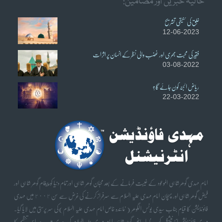
حالیہ خبریں اور مضامین:
خُلق کی حقیقی تشریح
12-06-2023
فقیر کی محبت بھری اور غضب والی نظر کے انسان پر اثرات
03-08-2022
ریاض الجنہ کون جائے گا؟
22-03-2022
امام مہدی گوھر شاہی الموعود کے غیبت فرمانے کے بعد محبان گوھر شاہی اورتمام دنیا کو پیغام گوھر شاہی اور
فیض گوھر شاہی اور پہچان امام مہدی علیہ السلام سے سرفراز کرنے کی غرض سے سن ٢٠٠٢ میں مہدی
فائونڈیشن کا قیام جناب سیدی یونس الگوھر ( نمائندہ خاص امام مہدی علیہ السلام) کی سر پرستی میں لایا گیا۔
مہدی فائونڈیشن انٹرنیشنل کو سیدنا را ریاض گوھر شاہی امام مہدی علیہ السلام کی رہبری میسر ہے اس تنظیم کا