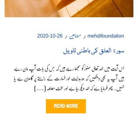
مضامین
26-10-2020
mehdifoundation
سورة العلق کی باطنی تاویل
اس آیت میں اللہ تعالی حضورؐ کو سمجھا رہے ہیں کہ جس کی بات آپ مان رہے
ہیں آپ یہ بھی دیکھیں کہ وہ ہدایت اور طہارت کے راستے پر گامزن ہے یا
نہیں۔ پھر فرمایا ہے کہ اللہ دیکھ رہا ہے اور سخت معاملہ [...]
READ MORE