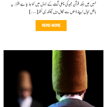
نہیں ہیں جبکہ قرآن مجید کی پہلی آیت کے نزول میں کہا جا رہا ہے اقرا۔ یہ
باطل خیال اپنے ذہنوں سے نکال دیں کیونکہ نبی نظر [...]
READ MORE