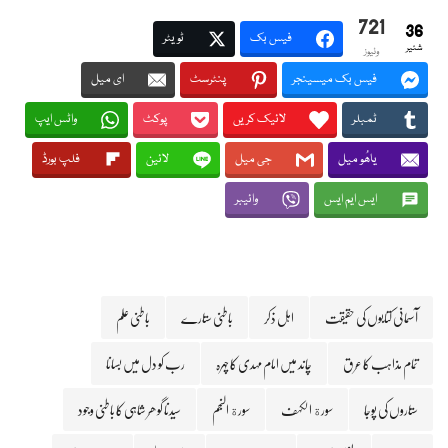
721
36
فیس بک
ٹویٹر
شئیر
وئیوز
فیس بک میسینجر
پنٹرسٹ
ای میل
ٹمبلر
لائیک کریں
پوکٹ
واٹس ایپ
یاھُو میل
جی میل
لائین
فلپ بورڈ
ایس ایم ایس
وائیبر
آسمانی کتابوں کی حقیقت
اہل ذکر
باطنی ستارے
باطنی علم
تمام مذاہب کا عرق
چاند میں امام مہدی کا چہرہ
رب کو دل میں بسانا
ستاروں کی پوجا
سورة الکہف
سورة النجم
سیدنا گوھر شاہی کا باطنی وجود