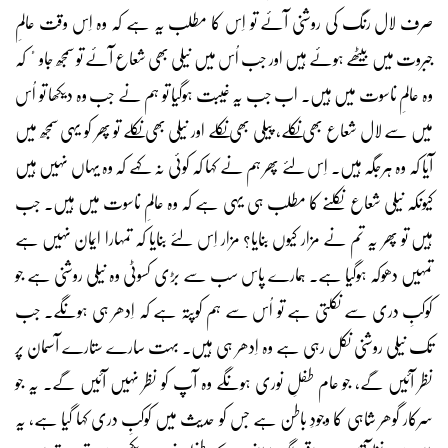
صرف لال رنگ کی روشنی آئے تو اِس کا مطلب یہ ہے کہ وہ اِس وقت عالمِ
جبروت میں بیٹھے ہوئے ہیں اور جب اُس میں نیلی بھی شعاع آئے تو سمجھ جاوٴ کہ
وہ عالمِ ناسوت میں ہیں۔ اب جب یہ غیبت ہوگیا تو ہم نے جب وہ دیکھا تو اُس
میں سے لال شعاع بھی نکلے، پیلی بھی نکلے اور نیلی بھی نکلے تو پھر کو یہی سمجھ میں
آیا کہ وہ ہرجگہ ہیں۔ اِس لئے پھر ہم نے کہا کہ کوئی نہ کہے کہ وہ یہاں نہیں ہیں
کیونکہ نیلی شعاع نکلنے کا مطلب ہی یہی ہے کہ وہ عالمِ ناسوت میں ہیں۔ جب
ہیں تو پھر یہ تم نے مزار کیوں بنایا؟ مزار اِس لئے بنایا کہ تمہارا ایمان نہیں ہے
تمہیں دھوکہ ہوگیا ہے۔ ہمارے پاس سب سے بڑی کسوٹی وہ نیلی روشنی ہے جو
کوکبِ دری سے نکلتی ہے تو اُس سے ہم کوپتہ ہے کہ اِدھر ہی ہونگے۔ جب
تک نیلی روشنی نکل رہی ہے وہ اِدھر ہی ہیں۔ بہت سارے ستارے آسمان پر
نظر آئیں گے، جو عام طفلِ نوری ہونگے وہ آپ کو نظر نہیں آئیں گے۔ یہ جو
سرکار گوھر شاہی کا وجودِ باطن ہے جس کو حدیث میں کوکبِ دری کہا گیا ہے، یہ