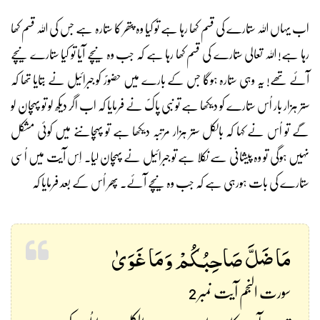
اب یہاں اللہ ستارے کی قسم کھا رہا ہے تو کیا وہ پتھر کا ستارہ ہے جس کی اللہ قسم کھا
رہا ہے! اللہ تعالی ستارے کی قسم کھا رہا ہے کہ جب وہ نیچے آیا تو کیا ستارے نیچے
آئے تھے! یہ وہی ستارہ ہوگا جس کے بارے میں حضورؐ کو جبرائیل نے بتایا تھا کہ
ستر ہزار بار اُس ستارے کو دیکھا ہے تو نبی پاکؐ نے فرمایا کہ اب اگر دیکھ لو تو پہچان لو
گے تو اُس نے کہا کہ بالکل ستر ہزار مرتبہ دیکھا ہے تو پہچاننے میں کوئی مشکل
نہیں ہوگی تو وہ پیشانی سے نکلا ہے تو جبرائیل نے پہچان لیا۔ اِس آیت میں اُسی
ستارے کی بات ہورہی ہے کہ جب وہ نیچے آئے۔ پھر اُس کے بعد فرمایا کہ
مَا ضَلَّ صَاحِبُكُمْ وَمَا غَوَىٰ
سورت النجم آیت نمبر 2