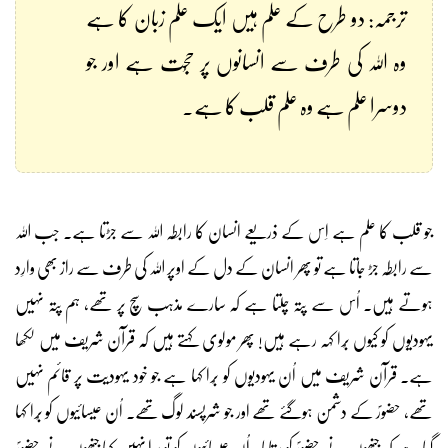
ترجمہ: دو طرح کے علم ہیں ایک علم زبان کا ہے
وہ اللہ کی طرف سے انسانوں پر حُجت ہے اور جو
دوسرا علم ہے وہ علم قلب کا ہے۔
جو قلب کا علم ہے اِس کے ذریعے انسان کا رابطہ اللہ سے جڑتا ہے۔ جب اللہ
سے رابطہ جڑ جاتا ہے تو پھر انسان کے دل کے اوپر اللہ کی طرف سے راز بھی وارِد
ہوتے ہیں۔ اُس سے پتہ چلتا ہے کہ سارے مذہب سچ پر تھے، ہم پتہ نہیں
یہودیوں کو کیوں بُرا کہہ رہے ہیں! پھر مولوی کہتے ہیں کہ قرآن شریف میں لکھا
ہے۔ قرآن شریف میں اُن یہودیوں کو بُرا کہا ہے جو خود یہودیت پر قائم نہیں
تھے، حضورؐ کے دشمن ہوگئے تھے اور جو شرپسند لوگ تھے۔ اُن عیسائیوں کو بُرا کہا
گیا ہے کہ جنھوں نے حضورؐ کو ستایا۔ اُن عیسائیوں کو تو بُرا نہیں کہا جنھوں نے حضورؐ