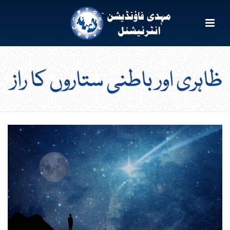
ظاہری اور باطنی ستاروں کا راز