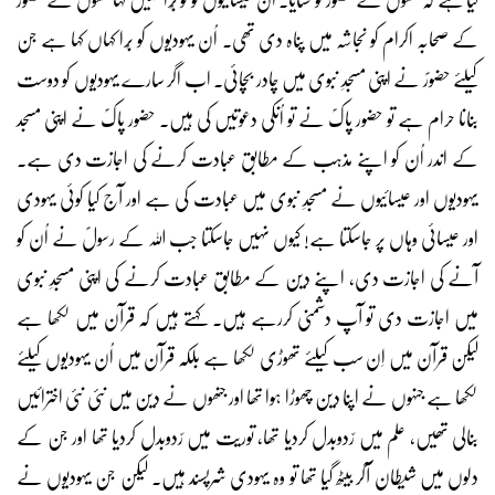
کے صحابہ اکرام کو نجاشہ میں پناہ دی تھی۔ اُن یہودیوں کو بُرا کہاں کہا ہے جن
کیلئے حضورؐ نے اپنی مسجدِ نبوی میں چادر بچائی۔ اب اگر سارے یہودیوں کو دوست
بنانا حرام ہے تو حضور پاکؐ نے تو اُنکی دعوتیں کی ہیں۔ حضور پاکؐ نے اپنی مسجد
کے اندر اُن کو اپنے مذہب کے مطابق عبادت کرنے کی اجازت دی ہے۔
یہودیوں اور عیسائیوں نے مسجدِ نبوی میں عبادت کی ہے اور آج کیا کوئی یہودی
اور عیسائی وہاں پر جاسکتا ہے! کیوں نہیں جاسکتا جب اللہ کے رسولؐ نے اُن کو
آنے کی اجازت دی، اپنے دین کے مطابق عبادت کرنے کی اپنی مسجدِ نبوی
میں اجازت دی تو آپ دشمنی کررہے ہیں۔ کہتے ہیں کہ قرآن میں لکھا ہے
لیکن قرآن میں اِن سب کیلئے تھوڑی لکھا ہے بلکہ قرآن میں اُن یہودیوں کیلئے
لکھا ہے جنہوں نے اپنا دین چھوڑا ہوا تھا اور جنھوں نے دین میں نئی نئی اخترائیں
بنالی تھیں، علم میں رّدوبدل کردیا تھا، توریت میں رّدوبدل کردیا تھا اور جن کے
دلوں میں شیطان آکر بیٹھ گیا تھا تو وہ یہودی شرپسند ہیں۔ لیکن جن یہودیوں نے