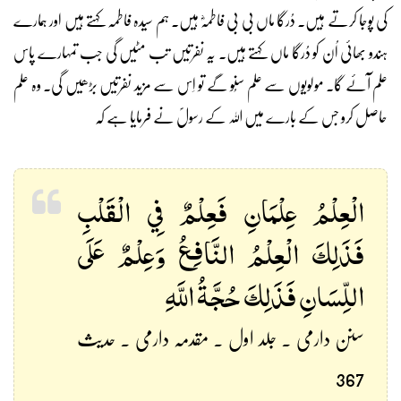
کی پوجا کرتے ہیں۔ دُرگا ماں بی بی فاطمہؓ ہیں۔ ہم سیدہ فاطمہ کہتے ہیں اور ہمارے
ہندو بھائی اُن کو دُرگا ماں کہتے ہیں۔ یہ نفرتیں تب مٹیں گی جب تمہارے پاس
علم آئے گا۔ مولویوں سے علم سُنو گے تو اِس سے مزید نفرتیں بڑھیں گی۔ وہ علم
حاصل کرو جس کے بارے میں اللہ کے رسولؐ نے فرمایا ہے کہ
الْعِلْمُ عِلْمَانِ فَعِلْمٌ فِي الْقَلْبِ
فَذَلِكَ الْعِلْمُ النَّافِعُ وَعِلْمٌ عَلَى
اللِّسَانِ فَذَلِكَ حُجَّةُ اللَّهِ
سنن دارمی ۔ جلد اول ۔ مقدمہ دارمی ۔ حدیث
367