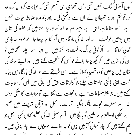
کوئی آسمانی کتاب نہیں تھی، بس تھوڑی سی تعلیم تھی کہ عبادت کرو، یہ کرو، وہ
کرو تو ختم اور نہ شیطان نے اُن سے دشمنی کی۔ زبور باقاعدہ ضابطہ حیات نہیں
ہے۔ زبور مناجاتِ الہی ہے جیسے ہم حمد اور نعت پڑھتے ہیں کہ حضورؐ کی شان
میں پڑھیں تو نعت ہے اور اللہ کی بارگاہ میں اگر کلام پڑھا جائے تو وہ حمدِ باری
تعالی کہلاتا ہے۔ اگر کوئی بزرگ جو فوت ہوگئے ہیں اِس دنیا سے چلے گئے ہیں تو
اُن کی شان میں اگر کچھ پڑھا جائے تو اُس کو منقبت کہتے ہیں اور اپنے مرشد کی
شان میں پڑھیں تو وہ قصیدہ کہلاتا ہے۔ اسی طریقے سے جو اللہ کی بارگاہ میں پیار،
محبت،اپنی باطنی خواہشات کیلئے جو گزارشات پیش کی جاتی ہیں اُس کو مناجات
کہتے ہیں۔ جو لفظ “مناجات” ہے وہ نجات سے نکلا ہے تو مناجات کا لفظی ترجمہ
اللہ سے مغفرت نجات مانگنا ہوگیا۔ تورات، انجیل اور قرآن شریف میں تعلیم
ہے لیکن اولوالعزم مرسلین تو پانچ ہیں۔ آدم صفی اللہ کی تعلیم کہاں گئی! ابھی جو
ہم کہتے ہیں کہ چار آسمانی کتابیں ہیں تو یہ ہمارے مولویوں نے چار بنائی ہیں۔