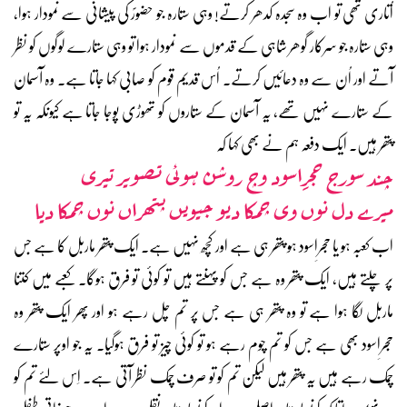
اُتاری تھی تو اب وہ سجدہ کدھر کرتے! وہی ستارہ جو حضورؐ کی پیشانی سے نمودار ہوا،
وہی ستارہ جو سرکار گوھر شاہی کے قدموں سے نمودار ہوا تو وہی ستارے لوگوں کو نظر
آتے اور اُن سے وہ دعائیں کرتے۔ اُس قدیم قوم کو صابی کہا جاتا ہے۔ وہ آسمان
کے ستارے نہیں تھے، یہ آسمان کے ستاروں کو تھوڑی پوجا جاتا ہے کیونکہ یہ تو
پتھر ہیں۔ ایک دفعہ ہم نے بھی کہا کہ
چند سورج حجرِاسود وچ روشن ہوئی تصویر تیری
میرے دل نوں وی چمکا دیو جیویں پتھراں نوں چمکا دیا
اب کعبہ ہو یا حجرِاسود ہو پتھر ہی ہے اور کچھ نہیں ہے۔ ایک پتھر ماربل کا ہے جس
پر چلتے ہیں، ایک پتھر وہ ہے جس کو پہنتے ہیں تو کوئی تو فرق ہوگا۔ کعبے میں کتنا
ماربل لگا ہوا ہے تو وہ پتھر ہی ہے جس پر تم چل رہے ہو اور پھر ایک پتھر وہ
حجرِاسود بھی ہے جس کو تم چوم رہے ہو تو کوئی چیز تو فرق ہوگیا۔ یہ جو اوپر ستارے
چمک رہے ہیں یہ پتھر ہیں لیکن تم کو تو صرف چمک نظر آتی ہے۔ اِس لئے تم کو