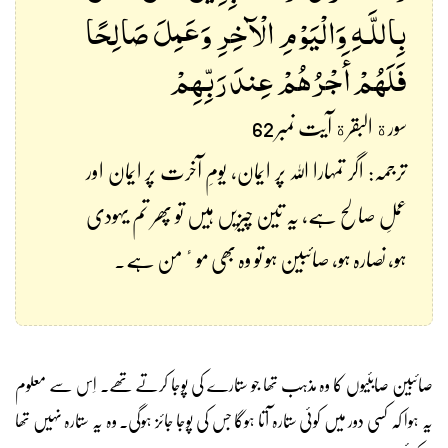
بِاللَّـهِ وَالْيَوْمِ الْآخِرِ وَعَمِلَ صَالِحًا
فَلَهُمْ أَجْرُهُمْ عِندَ رَبِّهِمْ
سورة البقرة آیت نمبر 62
ترجمہ: اگر تمہارا اللہ پر ایمان، یومِ آخرت پر ایمان اور
عملِ صالح ہے، یہ تین چیزیں ہیں تو پھر تم یہودی
ہو، نصارہ ہو، صائبین ہو تو وہ بھی موٴمن ہے۔
صائبین صابئیوں کا وہ مذہب تھا جو ستارے کی پوجا کرتے تھے۔ اِس سے معلوم
یہ ہوا کہ کسی دور میں کوئی ستارہ آتا ہوگا جس کی پوجا جائز ہوگی۔ وہ یہ ستارہ نہیں تھا