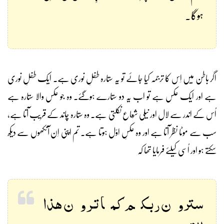
ہوگا۔
اگر باطن میں اِس کا ترجمہ کیا جائے تو یہ ستارہ طفلِ نوری ہے۔ ایک طفلِ نوری
ہے اور ایک عکس ہے تو اب یہ دو ستارے ہوگئے۔ وہ جو عکس والا ستارہ ہے
اُس کے اندر سے لال اور نیلی شُعاع نکلتی ہے۔ وہ ستارہ چاند کے قریب آتا ہے،
سب سے موٹا نظر آتا ہے اور وہ عکسِ اوّل ہوتا ہے۔ تم اپنی اِن آنکھوں سے دیکھ
سکتے ہو اور اُسی کیلئے فرمایا تھا کہ
سترون ربکم کما ترون هذا