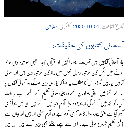
تاریخ اشاعت:
کیٹیگری:
مضامین
01-10-2020
آسمانی کتابوں کی حقیقت:
چار آسمانی کتابیں ہیں توریت، زبور، انجیل اور قرآن مجید ۔ تین سو تیرہ دین قائم
ہوئے ہیں لیکن تین سو تیرہ رسول نہیں ہیں۔جو تین سو تیرہ دین ہیں اور آسمانی
کتابیں چار ہیں تو پھر اِس کا مطلب یہ ہوا کہ چار ہی دین ہونگے جو آسمانی کتابوں پر
بنائے گئے ہیں۔ باقی جو ادیان تھے وہ بغیر روحانی تعلیم کے تھے۔ اب یہ بات
آپ کو سمجھ میں آئے گی کہ جو چودہ ہزار آدم دنیا میں آئے ہیں اُن میں جو آخری
آدم آیا ہے یعنی چودہ ہزار کا جو آخری آدم ہے وہ آدم صفی اللہ ہیں اور وہاں سے
باطنی تعلیم شروع ہوئی ہے۔ اُس سے پہلے جتنے بھی دین آئے ہیں اُس میں