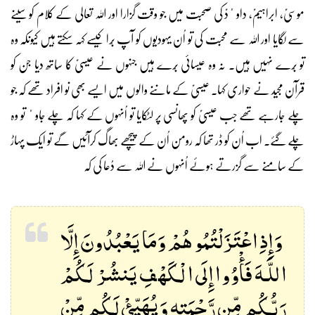
موسٰیؑ، ابراہیمؑ، داوٴدؑ کی صحبت میں جو وقت گزارا اور اللہ تعالی کے کلام کو سینے
سے لگایا اور اللہ سے محبت کی تو اُن یہودیوں کو آپ بُرا کیسے کہہ سکتے ہیں کیونکہ وہ
تو بُرے نہیں ہیں۔ نہ وہ عیسائی بُرے ہیں جنہوں نے عیسٰیؑ کا ساتھ دیا جن کو
قرآن مجید نے حواری کہا۔ عیسٰیؑ کے ماننے والوں میں ایسے بھی نو افراد تھے کہ جو
چلے جارہے تھے جب عیسٰیؑ کو پھانسی پر لٹکایا تو اُنہوں کے کہا کہ چلے جاوٴ تو وہ
چلے گئے۔ اب اُن کو ڈر تھا کہ رومن اُن کے پیچھے بھاگ کرآئیں گے تو ایک پہاڑ
کے سامنے سے گزرتے ہوئے اُنہوں نے اللہ سے دُعا کی کہ
وَإِذِ اعْتَزَلْتُمُوهُمْ وَمَا يَعْبُدُونَ إِلَّا
اللَّـهَ فَأْوُوا إِلَى الْكَهْفِ يَنشُرْ لَكُمْ
رَبُّكُم مِّن رَّحْمَتِهِ وَيُهَيِّئْ لَكُم مِّنْ