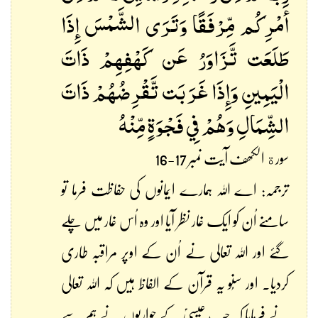
أَمْرِكُم مِّرْفَقًا وَتَرَى الشَّمْسَ إِذَا
طَلَعَت تَّزَاوَرُ عَن كَهْفِهِمْ ذَاتَ
الْيَمِينِ وَإِذَا غَرَبَت تَّقْرِضُهُمْ ذَاتَ
الشِّمَالِ وَهُمْ فِي فَجْوَةٍ مِّنْهُ
سورة الکھف آیت نمبر 17-16
ترجمہ: اے اللہ ہمارے ایمانوں کی حفاظت فرما تو
سامنے اُن کو ایک غار نظر آیا اور وہ اُس غار میں چلے
گئے اور اللہ تعالی نے اُن کے اوپر مراقبہ طاری
کردیا۔ اور سُنو یہ قرآن کے الفاظ ہیں کہ اللہ تعالی
نے فرمایا کہ جب عیسٰیؑ کے حواریوں نے ہم سے