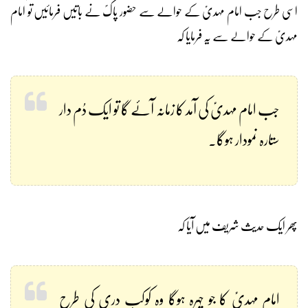
اسی طرح جب امام مہدیؑ کے حوالے سے حضور پاکؐ نے باتیں فرمائیں تو امام
مہدیؑ کے حوالے سے یہ فرمایا کہ
جب امام مہدیؑ کی آمد کا زمانہ آئے گا تو ایک دُم دار
ستارہ نمودار ہوگا۔
پھر ایک حدیث شریف میں آیا کہ
امام مہدیؑ کا جو چہرہ ہوگا وہ کوکبِ دری کی طرح