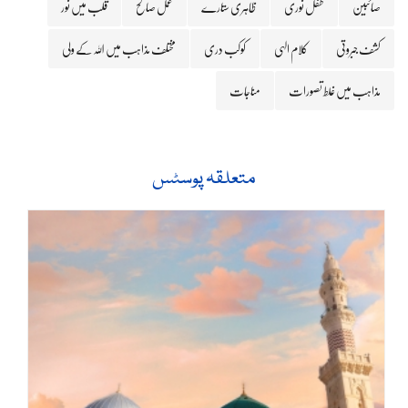
صائبین
طفل نوری
ظاہری ستارے
عمل صالح
قلب میں نور
کشف جبروتی
کلام الہی
کوکب دری
مختلف مذاہب میں اللہ کے ولی
مذاہب میں غلط تصورات
مناجات
متعلقہ پوسٹس