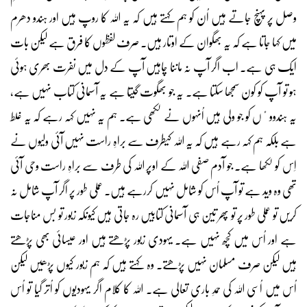
وصل پر پہنچ جاتے ہیں اُن کو ہم کہتے ہیں کہ یہ اللہ کا روپ ہیں اور ہندو دھرم
میں کہا جاتا ہے کہ یہ بھگوان کے اوتار ہیں۔ صرف لفظوں کا فرق ہے لیکن بات
ایک ہی ہے۔ اب اگر آپ نہ ماننا چاہیں آپ کے دل میں نفرت بھری ہوئی
ہو تو آپ کو کون سمجھا سکتا ہے۔ یہ جو بھگوت گیتا ہے یہ آسمانی کتاب نہیں ہے،
یہ ہندووٴں کو جو ولی ہیں اُنہوں نے لکھی ہے۔ ہم یہ نہیں کہہ رہے کہ یہ غلط
ہے بلکہ ہم کہہ رہے ہیں کہ یہ اللہ کیطرف سے براہِ راست نہیں آئی ولیوں نے
اِس کو لکھا ہے۔ جو آدم صفی اللہ کے اوپر اللہ کی طرف سے براہِ راست وحی آئی
تھی وہ وید ہے تو آپ اُس کو شامل نہیں کررہے ہیں۔ عملی طور پر اگر آپ شامل نہ
کریں تو عملی طور پر تو پھر تین ہی آسمانی کتابیں رہ جاتی ہیں کیونکہ زبور تو بس مناجات
ہے اور اُس میں کچھ نہیں ہے۔ یہودی زبور پڑھتے ہیں اور عیسائی بھی پڑھتے
ہیں لیکن صرف مسلمان نہیں پڑھتے۔ وہ کہتے ہیں کہ ہم زبور کیوں پڑھیں لیکن
اُس میں اُسی اللہ کی حمدِ باری تعالی ہے۔ اللہ کا کلام اگر یہودیوں کو اُتر گیا تو اُس