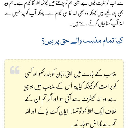
سے آپ کو نفرت کیوں ہے لیکن ہم تو پڑھتے ہیں کیونکہ اللہ کا کلام ہے۔ ہم وید
بھی پڑھ لیتے ہیں کیونکہ وہ بھی اللہ کا ہی کلام ہے۔ چونکہ آپ کو پتہ نہیں ہے
لہٰذا آپ گستاخیاں کرتے رہتے ہیں۔
کیا تمام مذہب والے حق پر ہیں؟
مذہب کے بارے میں اپنی زبان کو بند رکھو اور کسی
کو بُرا مت کہو کیونکہ کیا پتہ اُس کے مذہب میں جو چیز
ہے وہ اللہ کیطرف سے آئی ہو اور اگر تم اُن کے
خلاف ایک لفظ کہو تو تمہارا ایمان کٹ جائے اور اللہ
تم سے ناراض ہوجائے۔