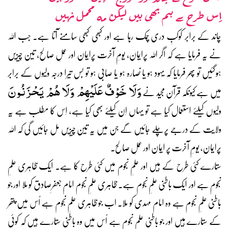
اِس طرح سے ہم بھی ہیں لیکن مہ محمل نہیں
چاند کے برابر کوکبِ دری چمک رہا ہے اور کبھی کبھی سامنے آتا ہے۔ جب اللہ
نے یہ فرمایا ہے کہ اگر اللہ پرایمان، یومِ آخرت پرایمان اور عملِ صالح، تین چیزیں
ہوگئیں تو پھر فرمایا کہ یہود ہو یا نصارہ ہو یا صابی ہو تو بس تیرا درجہ ولیوں کے برابر
وَلَا خَوْفٌ عَلَيْهِمْ وَلَا هُمْ يَحْزَنُونَ
میں ہے کیونکہ قرآن مجید نے
ولیوں کیلئے استعمال کیا ہے تو یہاں اِن کیلئے بھی کیا ہے، اِس کا مطلب ہے یہ
ولایت کے درجے پرچلے جائیں گے جن میں یہ تین چیزیں مل جائیں گی کہ اللہ
پرایمان، یومِ آخرت پر ایمان اور عملِ صالح۔
ستارے کئی طرح کے ہیں اور علمِ نجوم میں کئی طرح کا ہے۔ ایک ظاہری علمِ
نجوم ہے اور ایک باطنی علمِ نجوم ہے۔ ظاہری علمِ نجوم امام جعفرِصادق کو ملا اور جو
باطنی علمِ نجوم ہے وہ امام مہدی کو ملا۔ اب جو ظاہری علمِ نجوم ہے اُس میں پتھر
کے ستارے ہیں اور جو باطنی علمِ نجوم ہے اُس میں وہ باطنی ستارے ہیں کہ کوئی