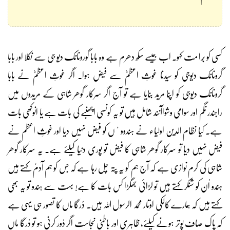
کسی کو بُرا مت کہو۔ اب جیسے سکھ دھرم ہے وہ بابا گورونانک دیو جی سے نکلا اور بابا
گرونانک دیوجی کو سیدنا غوثِ اعظمؓ سے فیض ہوا۔ اگر غوثِ اعظمؓ نے بابا
گرونانک دیوجی کو اپنا مرید بنایا ہے تو آج اگر سرکار گوھر شاہی کے مریدوں میں
راجندر نگم اور سوامی وشواآنند شامل ہیں تو یہ کونسی اچھنبے کی بات ہے یا انوکھی بات
ہے۔ کیا نظام الدین اولیاء نے ہندووٴں کو فیض نہیں دیا اور غوثِ اعظم نے
فیض نہیں دیا تو سرکار گوھر شاہی کا فیض تو پوری دنیا کیلئے ہے۔ یہ سرکار گوھر
شاہی کی کرم نوازی ہے کہ آج ہم کو یہ پتہ چل رہا ہے کہ جس کو ہم آدمؑ کہتے ہیں
ہندو اُن کو شنکر کہتے ہیں تو لڑائی جھگڑا کس بات کا ہے! بہت سے ہندو تو یہ بھی
کہتے ہیں کہ ہمارے کالکی اوتار محمد الرسول اللہ ہیں۔ دُرگا ماں کا تصور ہی یہی ہے
کہ پاک صاف پوِتر ہونے کیلئے، ظاہری اور باطنی نجاست اگر دُور کرنی ہو تو دُرگا ماں