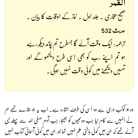
القمر
صحیح بخاری ۔ جلد اول ۔ نماز کے اوقات کا بیان ۔
حدیث 532
ترجمہ: ایک وقت آئے گا جسطرح تم چاند دیکھ رہے
ہو تم اپنے رب کو بھی اِسی طرح دیکھو گے اور
تمہیں دیکھنے میں کوئی دقت نہیں ہوگی۔
وہ جو کوکب دری ہے وہ اُسی کی طرف اشارہ ہے۔ اب یہ جو ستارے تھے ہم
نے اِنہیں سے کام لیا جب وہ نبیوں کو بھیجا، جب آدم صفی اللہ سے پہلے نبی
آئے تھے کہ جن میں کوئی باطنی علم نہیں تھا اور جن میں کوئی آسمانی کتاب نہیں