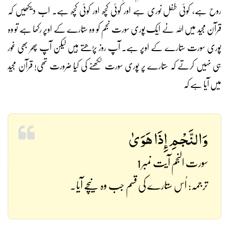
روح ہے، کوئی طفلِ نوری ہے اور کوئی کچھ اور کوئی کچھ ہے۔ اب دیکھیں کہ
قرآن مجید میں اللہ نے ایک پوری سورت نجم کو وہ ستارے کے اوپر رکھا ہے تو وہ
پوری سورت ستارے کے اوپر ہے۔ آپ روز پڑھتے ہیں لیکن آپ پھر بھی غور
ہی نہیں کرتے کہ ستارے پر پوری سورت لکھنے کی کیا ضرورت تھی! قرآن مجید
میں آیا ہے کہ
وَالنَّجْمِ إِذَا هَوَىٰ
سورت النجم آیت نمبر 1
ترجمہ: اُس ستارے کی قسم جب وہ نیچے آیا۔