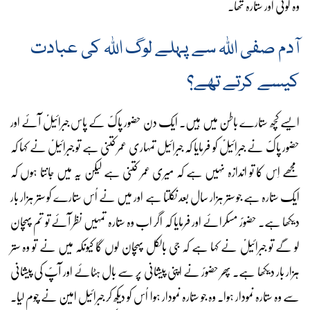
وہ کوئی اور ستارہ تھا۔
آدم صفی اللہ سے پہلے لوگ اللہ کی عبادت
کیسے کرتے تھے؟
ایسے کچھ ستارے باطن میں ہیں۔ ایک دن حضور پاکؐ کے پاس جبرائیلؑ آئے اور
حضور پاکؐ نے جبرائیلؑ کو فرمایا کہ جبرائیل تمہاری عمر کتنی ہے تو جبرائیلؑ نے کہا کہ
مجھے اِس کا تو اندازہ نہیں ہے کہ میری عمر کتنی ہے لیکن یہ میں جانتا ہوں کہ
ایک ستارہ ہے جو ستر ہزار سال بعد نکلتا ہے اور میں نے اُس ستارے کو ستر ہزار بار
دیکھا ہے۔ حضورؐ مسکرائے اور فرمایا کہ اگر اب وہ ستارہ تمہیں نظر آئے تو تم پہچان
لو گے تو جبرائیلؑ نے کہا ہے کہ جی بالکل پہچان لوں گا کیونکہ میں نے تو وہ ستر
ہزار بار دیکھا ہے۔ پھر حضورؐ نے اپنی پیشانی پر سے بال ہٹائے اور آپؐ کی پیشانی
سے وہ ستارہ نمودار ہوا۔ وہ جو ستارہ نمودار ہوا اُس کو دیکھ کر جبرائیل امین نے چوم لیا۔