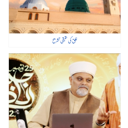
خُلق کی حقیقی تشریح