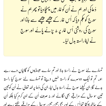
دُعا کی اور ہم نے اُن کو غار میں پہنچا دیا تو پھر ہم نے
سورج کو حُکم دیا کہ اُس غار کے پیچھے پیچھے سے جانا اور
سورج کی روشنی اُس غار پر نہ پڑنے پائے اور سورج
نے اپنا راستہ بدل لیا۔
تمہارے لئے سورج نے راستہ بدلا اور تم سارے عیسائیوں کو گالیاں دے رہے
ہو۔ تم تو ایک دوسرے کو راستہ نہیں دیتے تو تمہارے لئے سورج کیا راستہ
بدلے گا! جن کیلئے سورج نے راستہ بدل لیا، جن کی دُعا پر اللہ تعالی نے اُن کو تین
تین سو سال کے مراقبے بھی لگائے اور نہ صرف اُن کے اوپر کرم کیا بلکہ اُن
کے ساتھ جو کُتا تھا اُس کے اوپر بھی تین تین سو سال کے مراقبے لگتے رہے اور