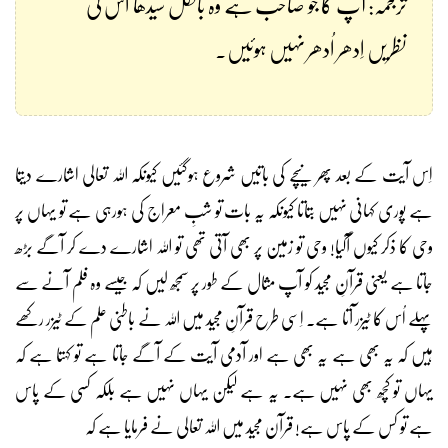
ترجمہ: آپ کا جو صاحب ہے وہ بالکل سیدھا اُس کی
نظریں اِدھر اُدھر نہیں ہوئیں۔
اِس آیت کے بعد پھر نیچے کی باتیں شروع ہوگئیں کیونکہ اللہ تعالی اشارے دیتا
ہے پوری کہانی نہیں بتاتا کیونکہ یہ بات تو شبِ معراج کی ہورہی ہے تو یہاں پر
وحی کا ذکر کیوں آگیا! وحی تو زمین پر بھی آتی تھی تو اللہ اشارے دے کر آگے بڑھ
جاتا ہے یعنی قرآنِ مجید کو آپ مثال کے طور پر سمجھ لیں کہ جیسے وہ فلم آنے سے
پہلے اُس کا ٹیزر آتا ہے۔ اِسی طرح قرآنِ مجید میں اللہ نے باطنی علم کے ٹیزر رکھے
ہیں کہ یہ بھی ہے یہ بھی ہے اور آدمی آیت کے آگے جاتا ہے تو کہتا ہے کہ
یہاں تو کچھ بھی نہیں ہے۔ یہ ہے لیکن یہاں نہیں ہے بلکہ کسی کے پاس
ہے تو کس کے پاس ہے! قرآن مجید میں اللہ تعالی نے فرمایا ہے کہ