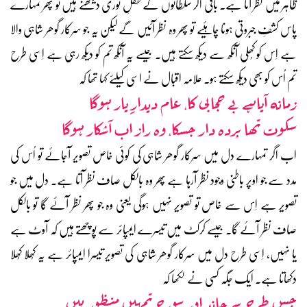
ظاہر میں نظر آتا ہے۔ باقی اگر سلطانوں کے طفلِ نوری دیکھنے ہیں تو پھر تمہارے
پاس کشفِ جبروتی ہونا چاہئیے تو پھر وہ نظر آئیں گے لیکن یہ جو سرکار گوھر شاہی والا
ہے اِس کو کُھلی آنکھ سے دیکھ سکتے ہیں۔ جیسے یہ آنکھ تم کو دیکھ رہی ہے اِسی طرح
تم اُس کو بھی دیکھ سکتے ہو۔ علامہ اقبال نے اسی کیلئے کہا تھا کہ
زمانہ آیا ہے بے حجابی کا، عام دیدارِ یار ہوگا
سکوت تھا پردہ دار جسکا، وہ راز اب آشکار ہوگا
اب اگر تمہارے دل میں سرکار گوھر شاہی کی کوئی خاص تصویر آجائے تو اُس کی
مدد سے جو اوپر باطنی وجود نظر آرہا ہے پھر وہ بالکل صاف نظر آتا ہے۔ دل میں جو
تصویر ہے اِس سے خاص تو تصویر نہیں ہوگی یعنی وہ جو پھر نظر آئے گا تو بالکل
صاف نظر آئے گا۔ جیسے کرکٹ میں تیسرے ایمپائر سے پوچھتے ہیں کہ آوٹ ہے
یا نہیں، اِسی طرح دل میں سرکار گوھر شاہی کی تصویر تیسرا ایمپائر ہے یہ کُھلا کُھلا
دکھاتا ہے۔ ایک جگہ کسی نے لکھا کہ
جس طرح سے چاند اور سورج تمہیں منظور ہیں