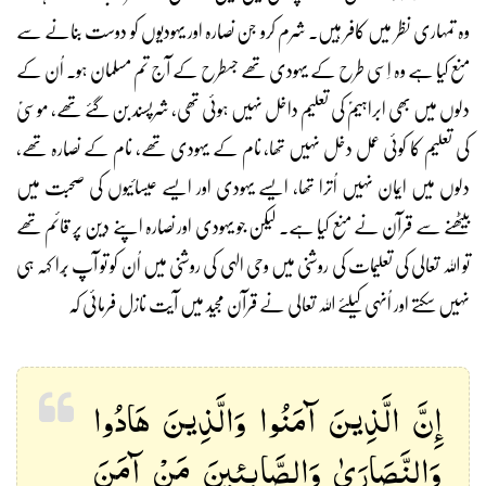
وہ تمہاری نظر میں کافر ہیں۔ شرم کرو جن نصارہ اور یہودیوں کو دوست بنانے سے
منع کیا ہے وہ اِسی طرح کے یہودی تھے جسطرح کے آج تم مسلمان ہو۔ اُن کے
دلوں میں بھی ابراہیمؑ کی تعلیم داخل نہیں ہوئی تھی، شرپسند بن گئے تھے، موسٰیؑ
کی تعلیم کا کوئی عمل دخل نہیں تھا، نام کے یہودی تھے، نام کے نصارہ تھے،
دلوں میں ایمان نہیں اُترا تھا، ایسے یہودی اور ایسے عیسائیوں کی صحبت میں
بیٹھنے سے قرآن نے منع کیا ہے۔ لیکن جو یہودی اور نصارہ اپنے دین پر قائم تھے
تو اللہ تعالی کی تعلیمات کی روشنی میں وحی الہی کی روشنی میں اُن کو تو آپ بُرا کہہ ہی
نہیں سکتے اور اُنہی کیلئے اللہ تعالی نے قرآن مجید میں آیت نازل فرمائی کہ
إِنَّ الَّذِينَ آمَنُوا وَالَّذِينَ هَادُوا
وَالنَّصَارَىٰ وَالصَّابِئِينَ مَنْ آمَنَ