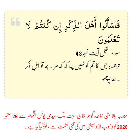
فَاسْأَلُوا أَهْلَ الذِّكْرِ إِن كُنتُمْ لَا
تَعْلَمُونَ
سورة النحل آیت نمبر 43
ترجمہ: جس کا تم کو نہیں پتہ کہ کدھر ہے تو اہلِ ذکر
سے پوچھو۔
مندرجہ بالا متن نمائندہ گوھر شاہی عزت مآب سیدی یونس الگوھر سے 26 ستمبر
2020 کو یو ٹیوب لائیو سیشن میں کی گئی نشست سے ماخوذ کیا گیا ہے ۔