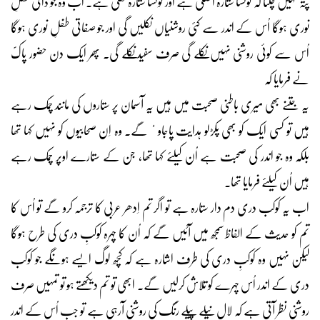
پتہ نہیں چلتا کہ کونسا ستارہ اصلی ہے اور کونسا ستارہ نقلی ہے۔ اب وہ جو ذاتی طفلِ
نوری ہوگا اُس کے اندر سے کئی روشنیاں نکلیں گی اور جو صفاتی طفلِ نوری ہوگا
اُس سے کوئی روشنی نہیں نکلے گی صرف سفید نکلے گی۔ پھر ایک دن حضور پاکؐ
نے فرمایا کہ
یہ جتنے بھی میری باطنی صحبت میں ہیں یہ آسمان پر ستاروں کی مانند چمک رہے
ہیں تو کسی ایک کو بھی پکڑلو ہدایت پاجاوٴ گے۔ وہ اِن صحابیوں کو نہیں کہا تھا
بلکہ وہ جو اندر کی صحبت ہے اُن کیلئے کہا تھا، جن کے ستارے اوپر چمک رہے
ہیں اُن کیلئے فرمایا تھا۔
اب یہ کوکب دری دم دار ستارہ ہے تو اگر تم اِدھر عربی کا ترجمہ کرو گے تو اُس کا
تم کو حدیث کے الفاظ سمجھ میں آئیں گے کہ اُن کا چہرہ کوکبِ دری کی طرح ہوگا
لیکن نہیں وہ کوکبِ دری کی طرف اشارہ ہے کہ کچھ لوگ ایسے ہونگے جو کوکب
دری کے اندر اُس چہرے کو تلاش کرلیں گے۔ ابھی تو تم دیکھتے ہو تو تمہیں صرف
روشنی نظر آتی ہے کہ لال نیلے پیلے رنگ کی روشنی آرہی ہے تو جب اُس کے اندر