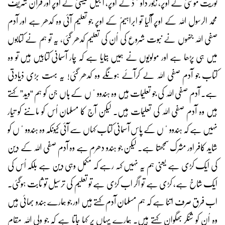
توریت موسٰیؑ کے اوپر، زبور داوٴدؑ کے اوپر، انجیل عیسٰیؑ کے اوپر اور قرآن شریف
محمد الرسول اللہ کے اوپر آگیا تو ابراہیمؑ کے اوپر جو تعلیم آئی وہ کدھر ہے اور آدم
صفی اللہ جنھوں نے نبوت شروع کی اُن کی تعلیم کدھر گئی، یہ تو ہم نے کتابوں
میں ہی پڑھا ہے اور مولویوں نے ہمیں بتایا ہے کہ چار آسمانی کتابیں ہیں تو وہ
کتاب جو آدم صفی اللہ لے کرآئے ہونگے وہ کدھر گئی! یہ بہت بڑی ذیادتی
ہے۔ آدم صفی اللہ کی جو تعلیمات ہیں وہ ہندووٴں کے ہاں جن کو ہم “وید” کہتے
ہیں وہ آدم صفی اللہ کی تعلیمات ہیں۔ لیکن آج کا مسلمان اُس کو ماننے کو تیار
نہیں ہے کہ ہندووٴں کے پاس آسمانی کتاب کہاں سے آئی کیونکہ وہ ہندووٴں کو
شاید کافر اور مشرک سمجھتا ہے۔ لیکن جو ہندو دھرم ہے وہ آدم صفی اللہ کے دین
کی ایک کڑی ہے یعنی ہم یہ نہیں کہہ رہے کہ مکمل وہی دین ہے بلکہ اُس کی
ایک شاخ ہے، کڑی ہے تو اگر اب کڑی ہے تو تعلیم کی ترسیل تو ثابت ہوگئی۔
اب فرق صرف اتنا ہے کہ ہم مسلمان آدم کہتے ہیں اور جو ہمارے ہندو بھائی ہیں
وہ اُن کو شنکر بھگوان کہتے ہیں۔ ہمارے یہاں پر کہا جاتا ہے کہ جو ولی اللہ مقامِ