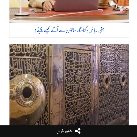
جشنِ ریاض: گناہگار سابقون سے آگے کیسے پہنچے؟
شئیر کریں