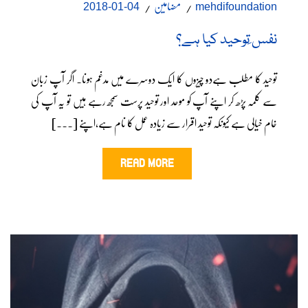
مضامین
04-01-2018
mehdifoundation
نفس ِتوحید کیا ہے؟
توحید کا مطلب ہےدو چیزوں کا ایک دوسرے میں مدغم ہونا۔ اگر آپ زبان
سے کلمہ پڑھ کر اپنے آپ کو موحد اور توحید پرست سمجھ رہے ہیں تو یہ آپ کی
خام خیالی ہے کیونکہ توحید اقرار سے زیادہ عمل کا نام ہے،اپنے [...]
READ MORE