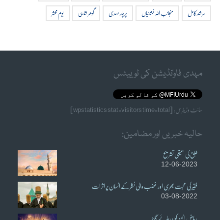
مرشد کامل
منجانب اللہ نشانیاں
پرچار مہدی
گوھر شاہی
یوم محشر
مہدی فاوٗنڈیشن کی ٹوییٹس
سائٹ وزیٹرس: [wpstatistics stat=visitors time=total]
حالیہ خبریں اور مضامین:
خُلق کی حقیقی تشریح
12-06-2023
فقیر کی محبت بھری اور غضب والی نظر کے انسان پر اثرات
03-08-2022
ریاض الجنہ کون جائے گا؟