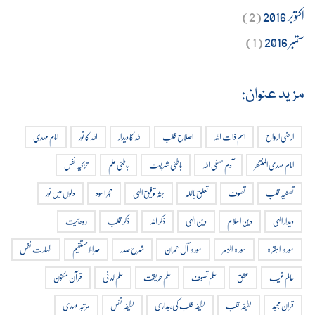
اکتوبر 2016
(2)
ستمبر 2016
(1)
مزید عنوان:
ارضی ارواح
اسم ذات اللہ
اصلاح قلب
اللہ کا دیدار
اللہ کا نور
امام مہدی
امام مہدی المنتظر
آدم صفی اللہ
باطنی شریعت
باطنی علم
تزکیہ نفس
تصفیہ قلب
تصوف
تعلق باللہ
جثہ توفیق الہی
حجر اسود
دلوں میں نور
دیدار الہی
دین اسلام
دین الہی
ذکر اللہ
ذکر قلب
روحانیت
سورة البقرة
سورة الزمر
سورة آل عمران
شرح صدر
صراط مستقیم
طہارت نفس
عالم غیب
عشق
علم تصوف
علم طریقت
علم لدنی
قرآن مکنون
قران مجید
لطیفہ قلب
لطیفہ قلب کی بیداری
لطیفہ نفس
مرتبہ مہدی