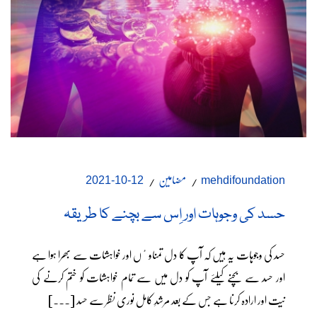
مضامین
12-10-2021
mehdifoundation
حسد کی وجوہات اور اِس سے بچنے کا طریقہ
حسد کی وجوہات یہ ہیں کہ آپ کا دل تمناوٴں اور خواہشات سے بھرا ہوا ہے
اور حسد سے بچنے کیلئے آپ کو دل میں سے تمام خواہشات کو ختم کرنے کی
نیت اور ارادہ کرنا ہے جس کے بعد مرشدِ کامل نوری نظر سے حسد [...]