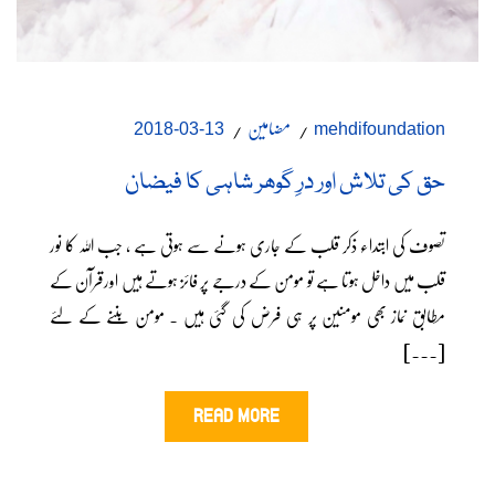
مضامین
13-03-2018
mehdifoundation
حق کی تلاش اور درِ گوھر شاہی کا فیضان
تصوف کی ابتداء ذکر قلب کے جاری ہونے سے ہوتی ہے ، جب اللہ کا نور
قلب میں داخل ہوتا ہے تو مومن کے درجے پر فائز ہوتے ہیں اورقرآن کے
مطابق نماز بھی مومنین پر ہی فرض کی گئی ہیں ۔ مومن بننے کے لئے
[...]
READ MORE