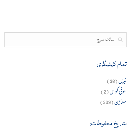
تمام کیٹیگری:
خبریں
(36)
صوفی کورس
(2)
مضامین
(309)
بتاریخ محفوظات: