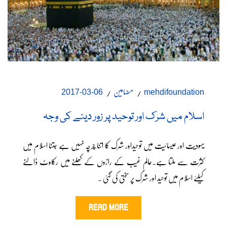
مضامین
06-03-2017
mehdifoundation
اسلام میں شرک اور توحید پر زور دینے کی وجہ
یہودیت اور عیسائیت میں توحیداور شرک کا اتنا چرچہ نہیں ہے جتنا اسلام میں
کثرت سے ملتا ہے۔عالم غیب کے رازوں کے کھلنے میں رکاوٹ ڈالنے
کیلئے اسلام میں توحید اور شرک پر سختی کی گئی ۔
READ MORE