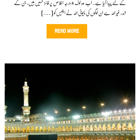
کے لئے پیدا کیا ہے۔ اب وہ لوگ جو درجہ اخلاص پر فائز نہیں ہیں، جن کے
اندر غیر اللہ ہے ان لوگوں کی ڈیوٹی اللہ نے ابلیس کو [...]
READ MORE