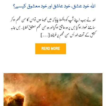
اللہ خود عشق، خود عاشق اور خود معشوق کیسے؟
اللہ نے جب اپنے آپ کو دیکھنا چاہا کہ میں کیسا ہوں تو اس کا حسن مجسم ہو کر
سامنے نمودار ہو گیا جس پر وہ عاشق ہو گیا اور وہ حسنِ مجسم معشوق کہلایا۔ جس جذبہ
کشش کے تحت اللہ اُس حسنِ مجسم پر فریفتہ [...]
READ MORE