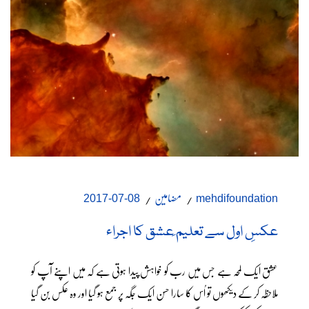
مضامین
08-07-2017
mehdifoundation
عکسِ اول سے تعلیم ِعشق کا اجراء
عشق ایک لمحہ ہے جس میں رب کو خواہش پیدا ہوتی ہے کہ میں اپنے آپ کو
ملاحظہ کر کے دیکھوں تو اُس کا سارا حسن ایک جگہ پر جمع ہو گیا اور وہ عکس بن گیا