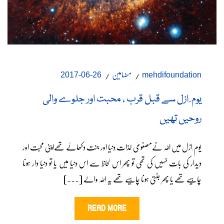
مضامین
26-06-2017
mehdifoundation
یوم ِ ازل سے قبل قرب ، محبت اور جلوے والی
روحیں تھیں
یوم ِازل میں اللہ نےمصنوعی لذات ِدنیا اور جنت دکھائے تھےاپنی محبت اور
دیدار کی بات نہیں کی تھی تو پھر اس لحاظ سے اس دنیا میں یا تو دنیا دار ہونا
چاہیے تھے یا پھر جنتی ہونا چاہیے تھے یہ اللہ والے [...]
READ MORE