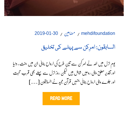
مضامین
30-01-2019
mehdifoundation
السابقون: امرِکن سے پہلے کی تخلیق
یوم ازل میں اللہ نے امر کن سے تین طرح کی ارواح بنائی جن میں جنت ، دنیا
اور تقدیر معلق والی روحیں شامل ہیں لیکن روز ازل سے پہلے بھی قرب محبت
اور جلوے والی ارواح بنائی جنہیں قرآن مجید نے السابقون [...]
READ MORE