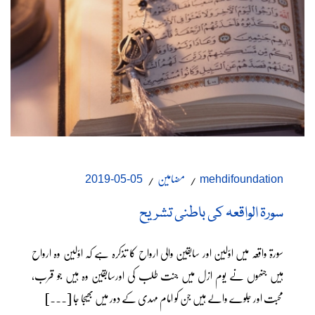
مضامین
05-05-2019
mehdifoundation
سورۃ الواقعہ کی باطنی تشریح
سورۃ واقعہ میں اوّلین اور سابقین والی ارواح کا تذکرہ ہے کہ اوّلین وہ ارواح
ہیں جنھوں نے یوم ازل میں جنت طلب کی اورسابقین وہ ہیں جو قرب،
محبت اور جلوے والے ہیں جن کو امام مہدی کے دور میں بھیجا جا [...]