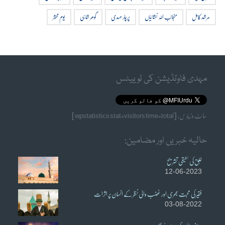
مرشد کامل
منجانب اللہ نشانیاں
پرچار مہدی
گوھر شاہی
یوم محشر
مہدی فاوٗنڈیشن کی ٹوییٹس
سائٹ وزیٹرس: [wpstatistics stat=visitors time=total]
حالیہ خبریں اور مضامین:
خُلق کی حقیقی تشریح
12-06-2023
فقیر کی محبت بھری اور غضب والی نظر کے انسان پر اثرات
03-08-2022