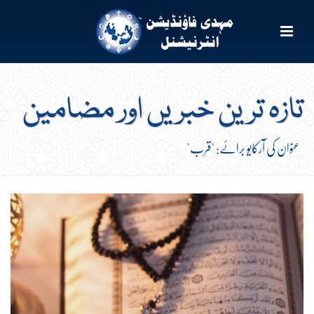
تازہ ترین خبریں اور مضامین
عنوان کی آرکایو برائے: "قرب"