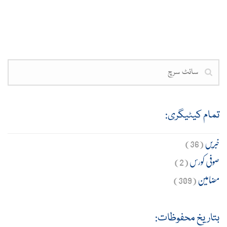
تمام کیٹیگری:
خبریں
(36)
صوفی کورس
(2)
مضامین
(309)
بتاریخ محفوظات: