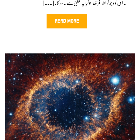
۔ اس کو دیکھ کر اللہ فریفتہ ہوگیا یہ عشق ہے ۔سرکار [...]
READ MORE