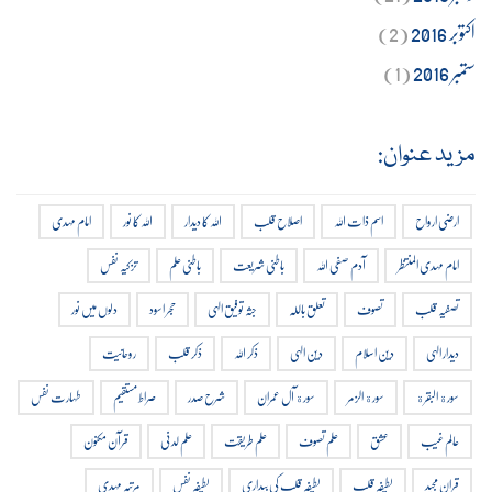
اکتوبر 2016
(2)
ستمبر 2016
(1)
مزید عنوان:
ارضی ارواح
اسم ذات اللہ
اصلاح قلب
اللہ کا دیدار
اللہ کا نور
امام مہدی
امام مہدی المنتظر
آدم صفی اللہ
باطنی شریعت
باطنی علم
تزکیہ نفس
تصفیہ قلب
تصوف
تعلق باللہ
جثہ توفیق الہی
حجر اسود
دلوں میں نور
دیدار الہی
دین اسلام
دین الہی
ذکر اللہ
ذکر قلب
روحانیت
سورة البقرة
سورة الزمر
سورة آل عمران
شرح صدر
صراط مستقیم
طہارت نفس
عالم غیب
عشق
علم تصوف
علم طریقت
علم لدنی
قرآن مکنون
قران مجید
لطیفہ قلب
لطیفہ قلب کی بیداری
لطیفہ نفس
مرتبہ مہدی