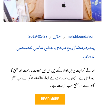
مضامین
27-05-2019
mehdifoundation
پندرہ رمضان یومِ مہدی، جشنِ شاہی خصوصی
خطاب
اللہ نے انسانیت پر تین ادوار رکھے ہیں جن میں عبودیت ، رحمت اور عشق کا
دور شامل ہے۔ عبودیت اور رحمت کے ادوار کا اختتام ہو گیا ہے اب عشق
کا دور ہے اور عشق حسب ضرورت ہے۔
READ MORE