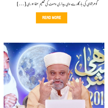
گوھرشاہی کی بارگاہ سے وہی بیداری وصف کی تعلیم عطا ہو رہی [...]
READ MORE