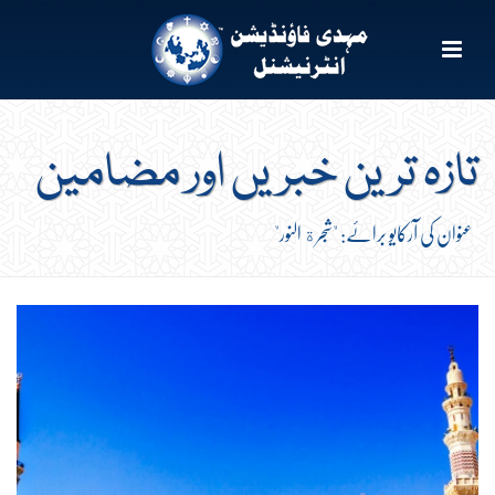
تازہ ترین خبریں اور مضامین
عنوان کی آرکایو برائے: "شجرة النور"