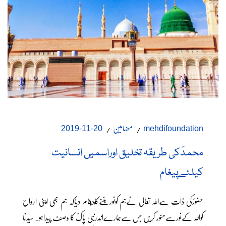
مضامین
20-11-2019
mehdifoundation
محمدؐکی طریقہ تخلیق اوراسمیں انسانیت
کیلئےپیغام
حضورؐکی ذات سےاللہ تعالی نےہم کونوربننےکاپیغام دیاکہ ہم بھی اپنی ارواح
کواللہ کےنورسےمنور کریں جس سےہمارےاندرنبی پاکؐ کا وصف پیداہو۔ سیدنا