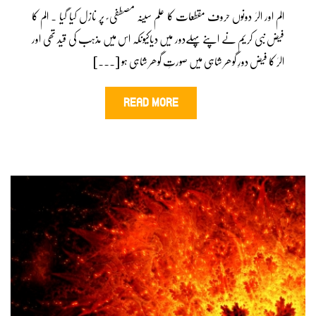
الم اور الرٰ دونوں حروف مقطعات کا علم سینہ مصطفی ؐ پر نازل کیا گیا ۔ الم کا
فیض نبی کریم نے اپنے پہلےدور میں دیاکیونکہ اس میں مذہب کی قید تھی اور
الرٰ کا فیض دورِ گوھر شاہی میں صورتِ گوھر شاہی ہو [...]
READ MORE