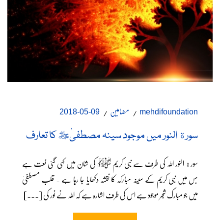
مضامین
09-05-2018
mehdifoundation
سورة النور میں موجود سینہ مصطفیٰﷺ کا تعارف
سورة النور اللہ کی طرف سے نبی کریم ﷺ کی شان میں کہی گئی نعت ہے
جس میں نبی کریم کے سینہ مبارکہ کا نقشہ دکھایا جا رہا ہے ۔ قلب مصطفیٰ
میں جو مبارک شجر موجود ہے اس کی طرف اشارہ ہے کہ اللہ نے نور کی [...]