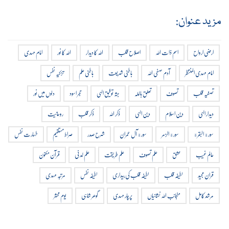
مزید عنوان:
ارضی ارواح
اسم ذات اللہ
اصلاح قلب
اللہ کا دیدار
اللہ کا نور
امام مہدی
امام مہدی المنتظر
آدم صفی اللہ
باطنی شریعت
باطنی علم
تزکیہ نفس
تصفیہ قلب
تصوف
تعلق باللہ
جثہ توفیق الہی
حجر اسود
دلوں میں نور
دیدار الہی
دین اسلام
دین الہی
ذکر اللہ
ذکر قلب
روحانیت
سورة البقرة
سورة الزمر
سورة آل عمران
شرح صدر
صراط مستقیم
طہارت نفس
عالم غیب
عشق
علم تصوف
علم طریقت
علم لدنی
قرآن مکنون
قران مجید
لطیفہ قلب
لطیفہ قلب کی بیداری
لطیفہ نفس
مرتبہ مہدی
مرشد کامل
منجانب اللہ نشانیاں
پرچار مہدی
گوھر شاہی
یوم محشر