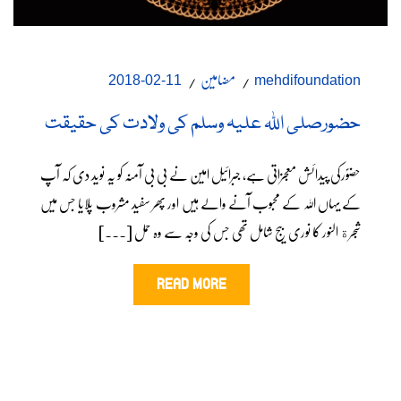
مضامین
11-02-2018
mehdifoundation
حضورصلی اللہ علیہ وسلم کی ولادت کی حقیقت
حضوؐرکی پیدائش معجزاتی ہے، جبرائیل امین نے بی بی آمنہ کو یہ نوید دی کہ آپ
کے یہاں اللہ کے محبوب آنے والے ہیں اور پھر سفید مشروب پلایا جس میں
شجرة النور کا نوری بیج شامل تھی جس کی وجہ سے وہ حمل [...]
READ MORE