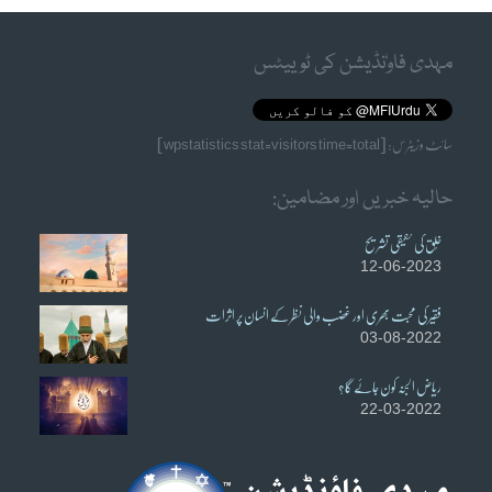
مہدی فاوٗنڈیشن کی ٹوییٹس
سائٹ وزیٹرس: [wpstatistics stat=visitors time=total]
حالیہ خبریں اور مضامین:
خُلق کی حقیقی تشریح
12-06-2023
فقیر کی محبت بھری اور غضب والی نظر کے انسان پر اثرات
03-08-2022
ریاض الجنہ کون جائے گا؟
22-03-2022