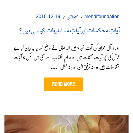
مضامین
19-12-2018
mehdifoundation
آیاتِ محکمات اور آیاتِ متشابہات کونسی ہیں ؟
سورة آل عمران کی آیت نمبر 7 میں اللہ تعالی نے واضح طور پر یہ بیان کیا ہے
قرآن کی کچھ آیات محکمات ہیں اوروہ اُم الکتاب سے آئی ہیں لیکن جو آیات
متشابہات ہیں وہ جثّہ توفیق الہی اور جثّہ طفل [...]
READ MORE