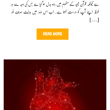
ہے کیونکہ قرآن مجید کے مفہوم میں ردو بدل ہو گیا ہے جس کی وجہ سے ہر
فرقہ اپنے آپ کو درست کہتا ہے۔ اب اس دور میں ہدایت صرف نور
[...]
READ MORE