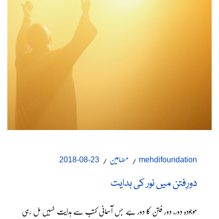
مضامین
23-08-2018
mehdifoundation
دورِفتن میں نور کی ہدایت
موجودہ دور، دورِ فتن کا دور ہے جس آسمانی کتب سے ہدایت نہیں مل رہی