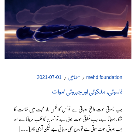
مضامین
01-07-2021
mehdifoundation
ناسوتی، ملکوتی اور جبروتی اموات
جب ناسوتی موت واقع ہوجاتی ہے تو اُس کا نفس راہِ محبت میں فنائیت کا
شکار ہوجاتا ہے، جب ملکوتی موت ہوتی ہے تو انسان کا قلب مرجاتا ہے اور
جب جبروتی موت ہوتی ہے تو روح بھی مرجاتی ہے لیکن آدمی پھر [...]