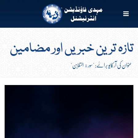
تازہ ترین خبریں اور مضامین
عنوان کی آرکایو برائے: "سورة التغابن"