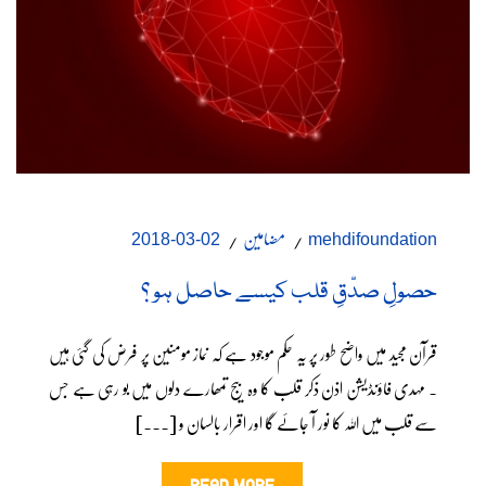
مضامین
02-03-2018
mehdifoundation
حصولِ صدّقِ قلب کیسے حاصل ہو ؟
قرآن مجید میں واضح طور پر یہ حکم موجود ہے کہ نماز مومنین پر فرض کی گئی ہیں
۔ مہدی فاؤنڈیشن اذن ذکر قلب کا وہ بیج تمھارے دلوں میں بو رہی ہے جس
سے قلب میں اللہ کا نور آ جائے گا اور اقرار بالسان و [...]