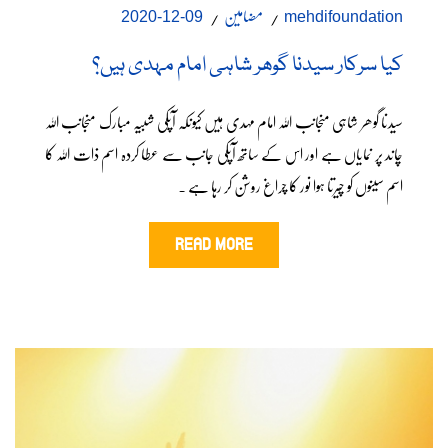
مضامین
09-12-2020
mehdifoundation
کیا سرکار سیدنا گوھر شاہی امام مہدی ہیں؟
سیدنا گوھر شاہی منجانب اللہ امام مہدی ہیں کیونکہ آپکی شبیہ مبارک منجانب اللہ
چاند پر نمایاں ہے اور اس کے ساتھ آپکی جانب سے عطا کردہ اسم ذات اللہ کا
اسم سینوں کو چیرتا ہوا نور کا چراغ روشن کر رہا ہے ۔
READ MORE