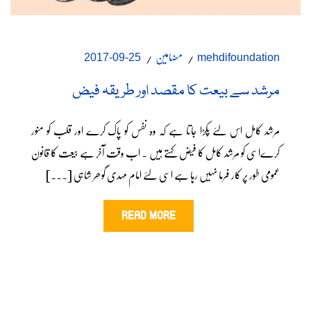
مضامین
25-09-2017
mehdifoundation
مرشد سے بیعت کا مقصد اور طریقہ فیض
مرشد کامل اس لئے پکڑا جاتا ہے کہ وہ نفس کو پاک کرے اور قلب کو منور
کرےاسی کو مرشد کامل کا فیض کہتے ہیں ۔ اب وقت آخر ہے بیعت کا قانون
عمومی طور پر کار فرما نہیں رہا ہے اسی لئے امام مہدی گوھر شاہی [...]
READ MORE