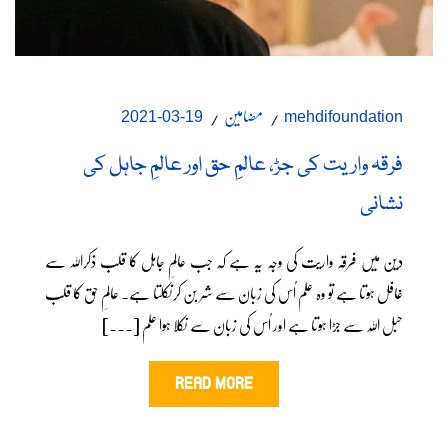
مضامین
19-03-2021
mehdifoundation
فرقہ واریت کی جڑ، عالمِ حق اور عالمِ جاہل کی
نشانی
دین میں فرقہ واریت کی وجہ یہ ہے کہ جب عالمِ جاہل کا قلب ذکراللہ سے
غافل ہوتا ہے تو وہ علم اُس کی زبان سے شر بن کرنکلتا ہے۔ عالمِ حق کا قلب
حبل اللہ سے جڑا ہوتا ہے اور اُس کی زبان سے نکلا ہوا علم [...]
READ MORE