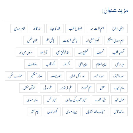
مزید عنوان:
ارضی ارواح
اسم ذات اللہ
اصلاح قلب
اللہ کا دیدار
اللہ کا نور
امام مہدی
امام مہدی المنتظر
آدم صفی اللہ
باطنی شریعت
باطنی علم
تزکیہ نفس
تصفیہ قلب
تصوف
تعلق باللہ
جثہ توفیق الہی
حجر اسود
دلوں میں نور
دیدار الہی
دین اسلام
دین الہی
ذکر اللہ
ذکر قلب
روحانیت
سورة البقرة
سورة الزمر
سورة آل عمران
شرح صدر
صراط مستقیم
طہارت نفس
عالم غیب
عشق
علم تصوف
علم طریقت
علم لدنی
قرآن مکنون
قران مجید
لطیفہ قلب
لطیفہ قلب کی بیداری
لطیفہ نفس
مرتبہ مہدی
مرشد کامل
منجانب اللہ نشانیاں
پرچار مہدی
گوھر شاہی
یوم محشر