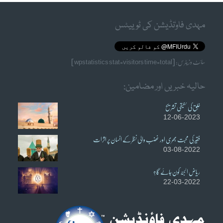
مہدی فاوٗنڈیشن کی ٹوییٹس
سائٹ وزیٹرس: [wpstatistics stat=visitors time=total]
حالیہ خبریں اور مضامین:
خُلق کی حقیقی تشریح
12-06-2023
فقیر کی محبت بھری اور غضب والی نظر کے انسان پر اثرات
03-08-2022
ریاض الجنہ کون جائے گا؟
22-03-2022