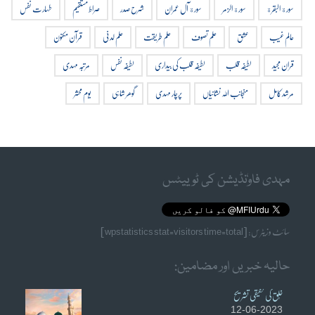
سورة البقرة
سورة الزمر
سورة آل عمران
شرح صدر
صراط مستقیم
طہارت نفس
عالم غیب
عشق
علم تصوف
علم طریقت
علم لدنی
قرآن مکنون
قران مجید
لطیفہ قلب
لطیفہ قلب کی بیداری
لطیفہ نفس
مرتبہ مہدی
مرشد کامل
منجانب اللہ نشانیاں
پرچار مہدی
گوھر شاہی
یوم محشر
مہدی فاوٗنڈیشن کی ٹوییٹس
سائٹ وزیٹرس: [wpstatistics stat=visitors time=total]
حالیہ خبریں اور مضامین:
خُلق کی حقیقی تشریح
12-06-2023