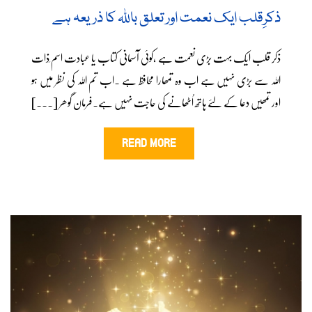
ذکرِقلب ایک نعمت اور تعلق باللہ کا ذریعہ ہے
ذکر قلب ایک بہت بڑی نعمت ہے ،کوئی آسمانی کتاب یا عبادت اسم ِذات
اللہ سے بڑی نہیں ہے اب وہ تمھارا محافظ ہے ۔اب تم اللہ کی نظر میں ہو
اور تمھیں دعا کے لئے ہاتھ اُٹھانے کی حاجت نہیں ہے۔فرمان گوھر [...]
READ MORE