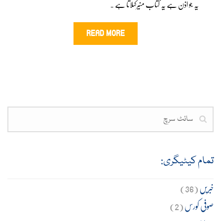
یہ جو اذن ہے یہ کتاب منیرکہلاتا ہے ۔
READ MORE
تمام کیٹیگری:
خبریں
(36)
صوفی کورس
(2)