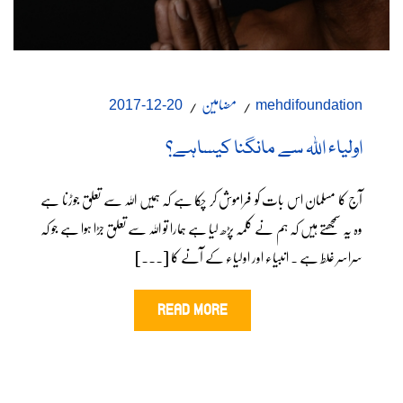
مضامین
20-12-2017
mehdifoundation
اولیاء اللہ سے مانگنا کیساہے؟
آج کا مسلمان اس بات کو فراموش کر چکا ہے کہ ہمیں اللہ سے تعلق جوڑنا ہے
وہ یہ سمجھتے ہیں کہ ہم نے کلمہ پڑھ لیا ہے ہمارا تو اللہ سے تعلق جڑا ہوا ہے جو کہ
سراسر غلط ہے ۔ انبیاء اور اولیاء کے آنے کا [...]
READ MORE