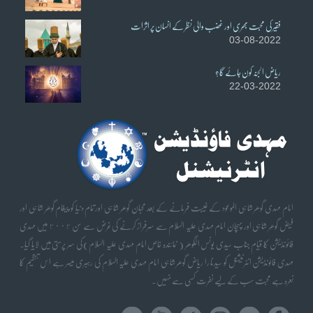
فقیر کی محبت بھری اور غضب والی نظر کے انسان پر اثرات
03-08-2022
ریاض الجنہ کون جائے گا؟
22-03-2022
امام مہدی گوھر شاہی الموعود کے غیبت فرمانے کے بعد محبان گوھر شاہی اورتمام دنیا کو پیغام گوھر شاہی اور
فیض گوھر شاہی اور پہچان امام مہدی علیہ السلام سے سرفراز کرنے کی غرض سے سن ٢٠٠٢ میں مہدی
فائونڈیشن کا قیام جناب سیدی یونس الگوھر ( نمائندہ خاص امام مہدی علیہ السلام) کی سر پرستی میں لایا گیا۔
مہدی فائونڈیشن انٹرنیشنل کو سیدنا را ریاض گوھر شاہی امام مہدی علیہ السلام کی رہبری میسر ہے اس تنظیم کا
نعرہ ہے محبت سب کے لیے نفرت کسی سے نہیں۔