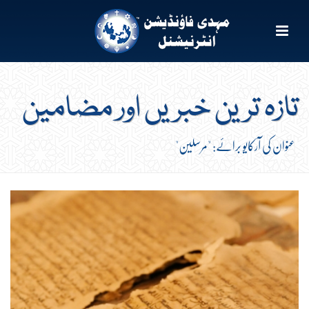
تازہ ترین خبریں اور مضامین
عنوان کی آرکایو برائے: "مرسلین"