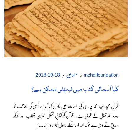
مضامین
18-10-2018
mehdifoundation
کیا آسمانی کُتب میں تبدیلی ممکن ہے؟
قرآن مجید سینہ محمد پر وحی کی صورت میں نازل کیا گیا اور اُسی کی حفاظت کا
وعدہ اللہ تعالی نے فرمایا ہے ۔قرآن کو کتابی شکل عمر بن خطاب اور ابوبکر
صدیق نے دی ہے جو کہ اللہ اور اسکے رسول کا ارادہ [...]