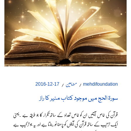
مضامین
17-12-2016
mehdifoundation
سورۃ الحج میں موجود کتاب منیر کا راز
قرآن کی خاص آیتیں ان کو خاص تعداد کے ساتھ تکرار کا جو طریقہ ہے ۔یعنی
ایک ترتیب کے ساتھ قرآن کی آیتوں کو پڑھنا نور بناتا ہے اور یہ جو ترکیب ہے