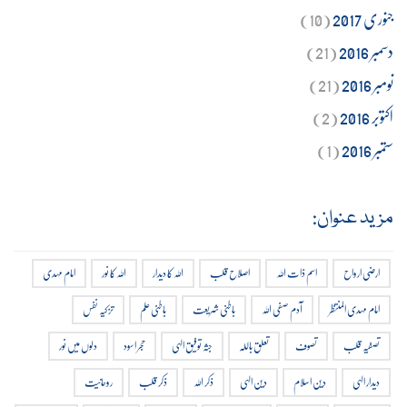
جنوری 2017
(10)
دسمبر 2016
(21)
نومبر 2016
(21)
اکتوبر 2016
(2)
ستمبر 2016
(1)
مزید عنوان:
ارضی ارواح
اسم ذات اللہ
اصلاح قلب
اللہ کا دیدار
اللہ کا نور
امام مہدی
امام مہدی المنتظر
آدم صفی اللہ
باطنی شریعت
باطنی علم
تزکیہ نفس
تصفیہ قلب
تصوف
تعلق باللہ
جثہ توفیق الہی
حجر اسود
دلوں میں نور
دیدار الہی
دین اسلام
دین الہی
ذکر اللہ
ذکر قلب
روحانیت