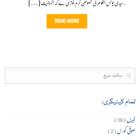
۔سیدی یونس الگوھر کی خصوصی کرم نوازی ہے کہ انسانیت [...]
READ MORE
تمام کیٹیگری:
خبریں
(36)
صوفی کورس
(2)