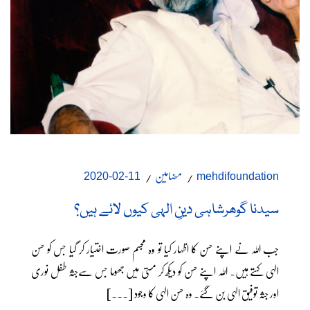
مضامین
11-02-2020
mehdifoundation
سیدنا گوھرشاہی دینِ الہی کیوں لائے ہیں؟
جب اللہ نے اپنے حسن کا اظہار کیا تو وہ مجسم صورت اختیار کر گیا جس کو حسن
الہی کہتے ہیں۔ اللہ اپنے حسن کو دیکھ کر مستی میں جھوما جس سےجثہ طفل نوری
اور جثہ توفیق الہی بن گئے۔ وہ حسن الہی کا وجود [...]