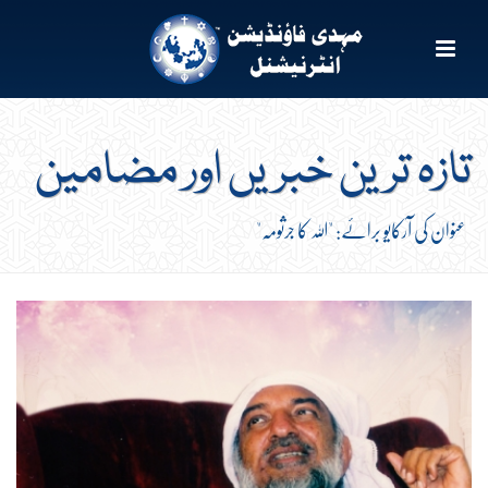
تازہ ترین خبریں اور مضامین
عنوان کی آرکایو برائے: "اللہ کا جرثومہ"