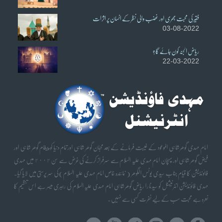
فقیر کی محبت بھری اور غضب والی نظر کے انسان پر اثرات
03-08-2022
ریاض الجنہ کون جائے گا؟
22-03-2022
امام مہدی گوھر شاہی الموعود کے غیبت فرمانے کے بعد محبان گوھر شاہی اورتمام دنیا کو پیغام گوھر شاہی اور
فیض گوھر شاہی اور پہچان امام مہدی علیہ السلام سے سرفراز کرنے کی غرض سے سن ٢٠٠٢ میں مہدی
فائونڈیشن کا قیام جناب سیدی یونس الگوھر ( نمائندہ خاص امام مہدی علیہ السلام) کی سر پرستی میں لایا گیا۔
مہدی فائونڈیشن انٹرنیشنل کو سیدنا را ریاض گوھر شاہی امام مہدی علیہ السلام کی رہبری میسر ہے اس تنظیم کا
نعرہ ہے محبت سب کے لیے نفرت کسی سے نہیں۔