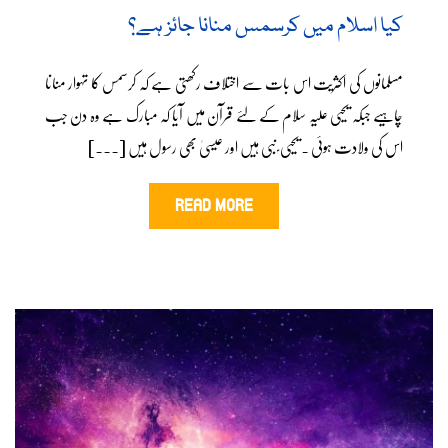
کیا اسلام میں کرسمس منانا جائز ہے؟
مسلمانوں کی اکثریت اس بات سے اختلاف رکھتی ہے کہ کرسمس کا تہوار منانا
چاہیے جبکہ یحیی علیہ سلام کے لئے قرآن میں آیا کہ مبارک ہے وہ دن جب
اس کی ولادت ہوئی ۔ یحیی ؑ نبی ہیں اور عیسیٰ بھی رسول ہیں [...]
READ MORE