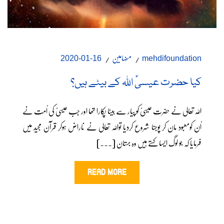
مضامین
16-01-2020
mehdifoundation
کیا حضرت عیسیؑ اللہ کے بیٹے ہیں؟
اللہ تعالی نے حضرت عیسٰیؑ کو پیار سے بیٹا پکارا تھا اور جب عیسٰیؑ کی اُمت نے
اُن کومعبود مان کر پوجنا شروع کردیا تواللہ تعالی نے ناراض ہوکر قرآن مجید میں
فرمایا کہ جو لوگ ایسا کہتے ہیں وہ بہتان [...]
READ MORE