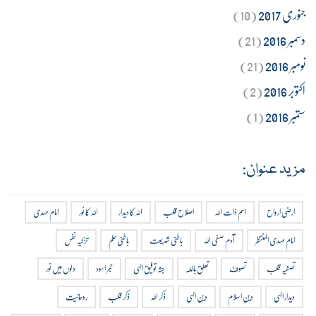
جنوری 2017
(10)
دسمبر 2016
(21)
نومبر 2016
(21)
اکتوبر 2016
(2)
ستمبر 2016
(1)
مزید عنوان:
ارضی ارواح
اسم ذات اللہ
اصلاح قلب
اللہ کا دیدار
اللہ کا نور
امام مہدی
امام مہدی المنتظر
آدم صفی اللہ
باطنی شریعت
باطنی علم
تزکیہ نفس
تصفیہ قلب
تصوف
تعلق باللہ
جثہ توفیق الہی
حجر اسود
دلوں میں نور
دیدار الہی
دین اسلام
دین الہی
ذکر اللہ
ذکر قلب
روحانیت