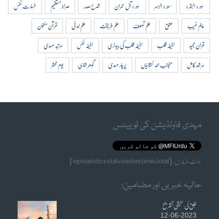
سورة البقرة
سورة الزمر
سورة آل عمران
شرح صدر
صراط مستقیم
طہارت نفس
عالم غیب
عشق
علم تصوف
علم طریقت
علم لدنی
قرآن مکنون
قران مجید
لطیفہ قلب
لطیفہ قلب کی بیداری
لطیفہ نفس
مرتبہ مہدی
مرشد کامل
منجانب اللہ نشانیاں
پرچار مہدی
گوھر شاہی
یوم محشر
مہدی فاوٗنڈیشن کی ٹوییٹس
سائٹ وزیٹرس: [wpstatistics stat=visitors time=total]
حالیہ خبریں اور مضامین:
خُلق کی حقیقی تشریح
12-06-2023