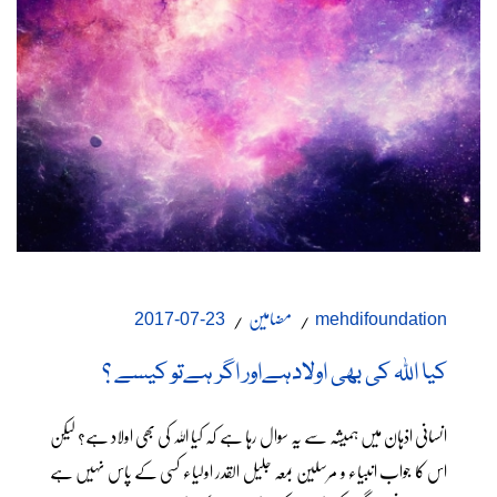
مضامین
23-07-2017
mehdifoundation
کیا اللہ کی بھی اولادہےاور اگر ہےتو کیسے ؟
انسانی اذہان میں ہمیشہ سے یہ سوال رہا ہے کہ کیا اللہ کی بھی اولاد ہے؟ لیکن
اس کا جواب انبیاء و مرسلین بمعہ جلیل القدر اولیاء کسی کے پاس نہیں ہے