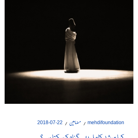
مضامین
22-07-2018
mehdifoundation
کیا مرشدِ کامل بھی گناہ کرسکتا ہے؟