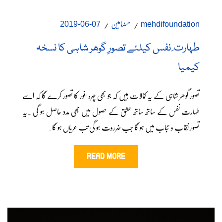
مضامین
07-06-2019
mehdifoundation
طہارت ِ نفس کیلئے تصورِ گوھر شاہی کا نسخہ
کیمیا
تصور گوھر شاہی کے یہ کمالات ہیں کہ جو بھی چہرہ انور کا تصور کرے گا کہ اسے
طہارت نفس کے ساتھ ساتھ عشق کے حصول میں بھی مدد حاصل ہو گی ۔یہ
تصور نقاب و حجاب میں ہو گا جب ضرروت ہو گی تب عریاں ہو گا۔
READ MORE