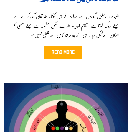
انبیاء و مرسلین گناہوں سے مبرا ہوتے ہیں کیونکہ اللہ تعالی گناہ کرنے سے
پہلے روک لیتا ہے۔ تاہم اولیاء اللہ سے نفس مطمئنہ سے پہلے غلطی کا
امکان ہےلیکن دیدار الہی کے بعد مرشد کامل سے غلطی نہیں ہو [...]
READ MORE