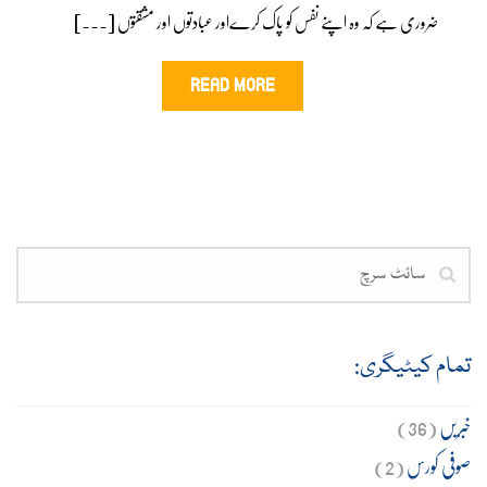
ضروری ہے کہ وہ اپنے نفس کو پاک کرےاور عبادتوں اور مشقتوں [...]
READ MORE
تمام کیٹیگری:
خبریں
(36)
صوفی کورس
(2)