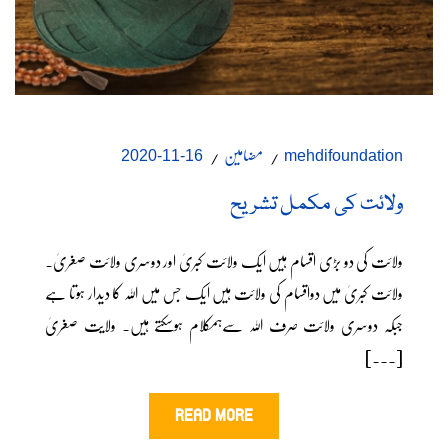
مضامین
16-11-2020
mehdifoundation
ولائت کی مکمل تشریح
ولائت کی دو بڑی اقسام ہیں ایک ولائت کبریٰ اور دوسری ولائت صغریٰ۔
ولائت کبریٰ میں دواقسام کی ولائت ہیں ایک جس میں اللہ کا دیدار ہوتا ہے
جبکہ دوسری ولائت صرف اللہ سےہمکلام ہوسکتے ہیں۔ ولایت صغریٰ
[...]
READ MORE