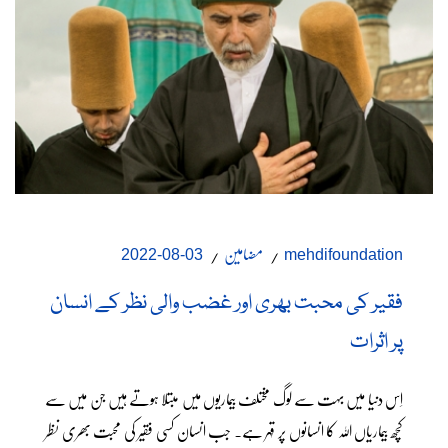
مضامین
03-08-2022
mehdifoundation
فقیر کی محبت بھری اور غضب والی نظر کے انسان
پر اثرات
اِس دنیا میں بہت سے لوگ مختلف بیماریوں میں مبتلا ہوتے ہیں جن میں سے
کچھ بیماریاں اللہ کا انسانوں پر قہر ہے۔ جب انسان کسی فقیر کی محبت بھری نظر