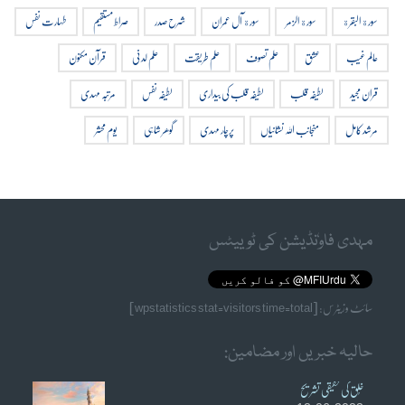
سورة البقرة
سورة الزمر
سورة آل عمران
شرح صدر
صراط مستقیم
طہارت نفس
عالم غیب
عشق
علم تصوف
علم طریقت
علم لدنی
قرآن مکنون
قران مجید
لطیفہ قلب
لطیفہ قلب کی بیداری
لطیفہ نفس
مرتبہ مہدی
مرشد کامل
منجانب اللہ نشانیاں
پرچار مہدی
گوھر شاہی
یوم محشر
مہدی فاوٗنڈیشن کی ٹوییٹس
سائٹ وزیٹرس: [wpstatistics stat=visitors time=total]
حالیہ خبریں اور مضامین:
خُلق کی حقیقی تشریح