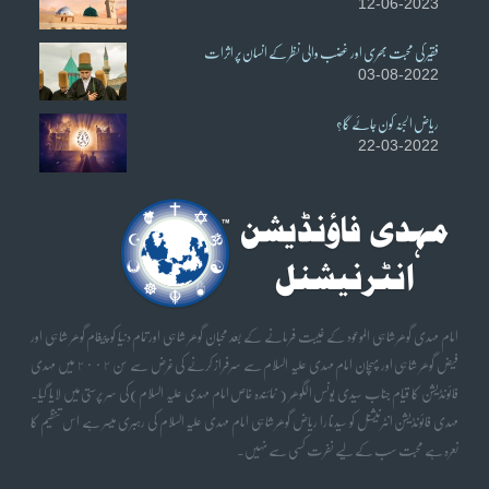
12-06-2023
فقیر کی محبت بھری اور غضب والی نظر کے انسان پر اثرات
03-08-2022
ریاض الجنہ کون جائے گا؟
22-03-2022
امام مہدی گوھر شاہی الموعود کے غیبت فرمانے کے بعد محبان گوھر شاہی اورتمام دنیا کو پیغام گوھر شاہی اور
فیض گوھر شاہی اور پہچان امام مہدی علیہ السلام سے سرفراز کرنے کی غرض سے سن ٢٠٠٢ میں مہدی
فائونڈیشن کا قیام جناب سیدی یونس الگوھر ( نمائندہ خاص امام مہدی علیہ السلام) کی سر پرستی میں لایا گیا۔
مہدی فائونڈیشن انٹرنیشنل کو سیدنا را ریاض گوھر شاہی امام مہدی علیہ السلام کی رہبری میسر ہے اس تنظیم کا
نعرہ ہے محبت سب کے لیے نفرت کسی سے نہیں۔