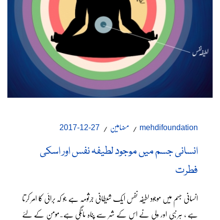
مضامین
27-12-2017
mehdifoundation
انسانی جسم میں موجود لطیفہ نفس اور اسکی
فطرت
انسانی جسم میں موجود لطیفہ نفس ایک شیطانی جرثومہ ہے جو کہ برائی کا امر کرتا
ہے ، ہر نبی اور ولی نے اس کے شر سے پناہ مانگی ہے۔مومن کے لئے