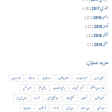
جنوری 2017
(10)
دسمبر 2016
(21)
نومبر 2016
(21)
اکتوبر 2016
(2)
ستمبر 2016
(1)
مزید عنوان:
ارضی ارواح
اسم ذات اللہ
اصلاح قلب
اللہ کا دیدار
اللہ کا نور
امام مہدی
امام مہدی المنتظر
آدم صفی اللہ
باطنی شریعت
باطنی علم
تزکیہ نفس
تصفیہ قلب
تصوف
تعلق باللہ
جثہ توفیق الہی
حجر اسود
دلوں میں نور
دیدار الہی
دین اسلام
دین الہی
ذکر اللہ
ذکر قلب
روحانیت