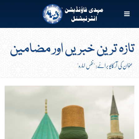
تازہ ترین خبریں اور مضامین
عنوان کی آرکایو برائے: "نفس امارہ"