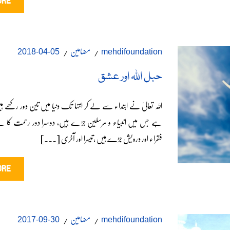
ORE
مضامین
05-04-2018
mehdifoundation
حبل اللہ اور عشق
اللہ تعالیٰ نے ابتداء سے لے کر انتہا تک دنیا میں تین دور رکھے ہیں
ہے جس میں انبیاء و مرسلین جڑے ہیں، دوسرا دور رحمت کا ہ
فقراء اور درویش جڑے ہیں ،تیسرا اور آخری [...]
ORE
مضامین
30-09-2017
mehdifoundation