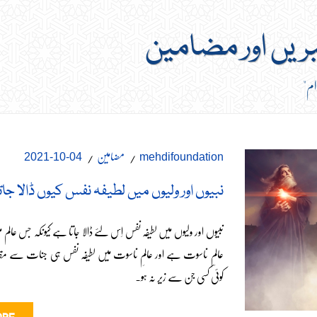
بریں اور مضامین
رام"
مضامین
04-10-2021
mehdifoundation
نبیوں اور ولیوں میں لطیفہ نفس کیوں ڈالا جا
نبیوں اور ولیوں میں لطیفہ نفس اِس لئے ڈالا جاتا ہے کیونکہ جس عالم
عالمِ ناسوت ہے اور عالمِ ناسوت میں لطیفہ نفس ہی جنات سے مقاب
کوئی کسی جِن سے زیر نہ ہو۔