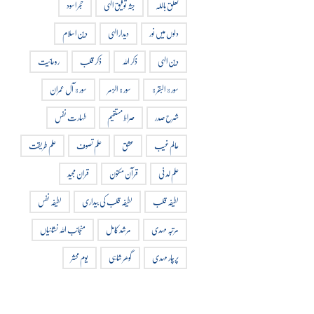
تعلق باللہ
جثہ توفیق الہی
حجر اسود
دلوں میں نور
دیدار الہی
دین اسلام
دین الہی
ذکر اللہ
ذکر قلب
روحانیت
سورة البقرة
سورة الزمر
سورة آل عمران
شرح صدر
صراط مستقیم
طہارت نفس
عالم غیب
عشق
علم تصوف
علم طریقت
علم لدنی
قرآن مکنون
قران مجید
لطیفہ قلب
لطیفہ قلب کی بیداری
لطیفہ نفس
مرتبہ مہدی
مرشد کامل
منجانب اللہ نشانیاں
پرچار مہدی
گوھر شاہی
یوم محشر