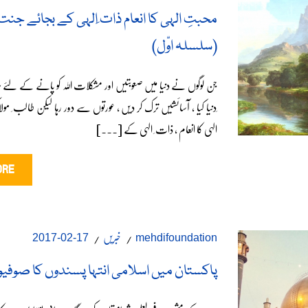
محبتِ الہی کا انعام ذات ِالہی کے بجائے جنت
(سلسلہ اوّل)
جن لوگوں نے دنیا میں صعوبتیں اور مشکلات اللہ کو پانے کے لئے
ِدنیا کیا ، آسائشیں ترک کر دیں ، عورتوں سے دور رہا لیکن طالب ِ مولا
الہی کا انعام ، ذات ِ الہی کے [...]
ORE
خبریں
17-02-2017
mehdifoundation
پاکستان میں اسلامی انتہا پسندوں کا صوفیو