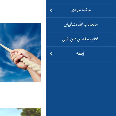
مرتبہ مہدی
منجانب اللہ نشانیاں
کتاب مقدس دین الہی
رابطہ