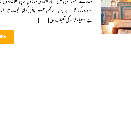
سندھ کے مشہور صوفی لعل شہباز قلندر کی درگاہ پر وہابی انتہا پسندوں
اور دردناک عمل ہے جس نے کئی معصوم جانوں کو اپنی لپیٹ میں لیا ہ
ہے صوفیاء کرام کی تعلیمات ہی [...]
ORE