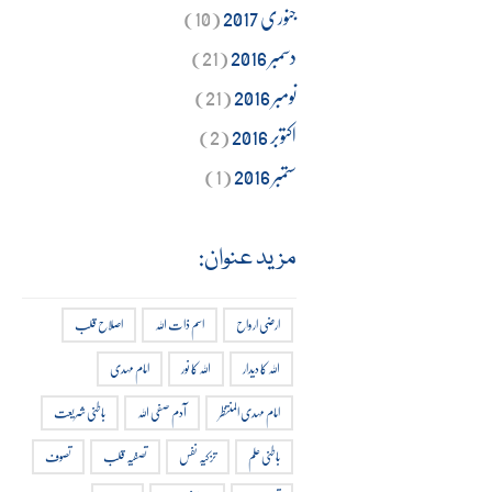
جنوری 2017
(10)
دسمبر 2016
(21)
نومبر 2016
(21)
اکتوبر 2016
(2)
ستمبر 2016
(1)
مزید عنوان:
ارضی ارواح
اسم ذات اللہ
اصلاح قلب
اللہ کا دیدار
اللہ کا نور
امام مہدی
امام مہدی المنتظر
آدم صفی اللہ
باطنی شریعت
باطنی علم
تزکیہ نفس
تصفیہ قلب
تصوف