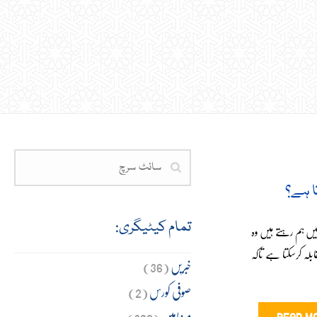
تا ہے؟
تمام کیٹیگری:
 میں ہم رہتے ہیں وہ
لہ کرسکتا ہے تاکہ
خبریں
(36)
صوفی کورس
(2)
مضامین
(309)