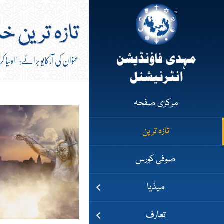
تازہ ترین خ
عنوان کی آرکایو برائے: "اولیا ک
مرکزی صفحہ
تازہ ترین
صوفی کورس
میڈیا
تعارف