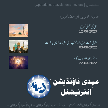
سائٹ وزیٹرس: [wpstatistics stat=visitors time=total]
حالیہ خبریں اور مضامین:
خُلق کی حقیقی تشریح
12-06-2023
فقیر کی محبت بھری اور غضب والی نظر کے انسان پر اثرات
03-08-2022
ریاض الجنہ کون جائے گا؟
22-03-2022
امام مہدی گوھر شاہی الموعود کے غیبت فرمانے کے بعد محبان گوھر شاہی اورتمام دنیا کو پیغام گوھر شاہی اور