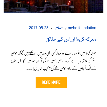
مضامین
23-05-2017
mehdifoundation
معرکہ کربلا اور اس کے حقائق
معرکہ کربلا میں جو کردار ہوئے وہ کردار کسی بھی دور میں ہو سکتے ہیں کیونکہ مومن
بننے کی جو ترکیب ہے اگر وہ حاصل نہیں ہو گی تو کسی دور میں بھی اس طرح
کے لوگ آ جائیں گے ۔اور مومن بننے کی ترکیب ظاہری [...]
READ MORE