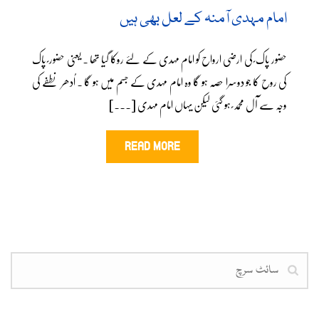
امام مہدی آمنہ کے لعل بھی ہیں
حضور پاک ؐ کی ارضی ارواح کو امام مہدی کے لئے روکا گیا تھا ۔ یعنی حضور ؐ پاک
کی روح کا جو دوسرا حصہ ہو گا وہ امام مہدی کے جسم میں ہو گا ۔ اُدھر نطفے کی
وجہ سے آل محمد ؐ ہو گئی لیکن یہاں امام مہدی [...]
READ MORE