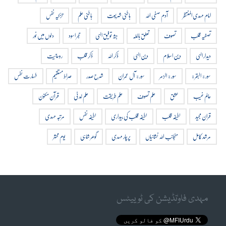
امام مہدی المنتظر
آدم صفی اللہ
باطنی شریعت
باطنی علم
تزکیہ نفس
تصفیہ قلب
تصوف
تعلق باللہ
جثہ توفیق الہی
حجر اسود
دلوں میں نور
دیدار الہی
دین اسلام
دین الہی
ذکر اللہ
ذکر قلب
روحانیت
سورة البقرة
سورة الزمر
سورة آل عمران
شرح صدر
صراط مستقیم
طہارت نفس
عالم غیب
عشق
علم تصوف
علم طریقت
علم لدنی
قرآن مکنون
قران مجید
لطیفہ قلب
لطیفہ قلب کی بیداری
لطیفہ نفس
مرتبہ مہدی
مرشد کامل
منجانب اللہ نشانیاں
پرچار مہدی
گوھر شاہی
یوم محشر
مہدی فاوٗنڈیشن کی ٹوییٹس