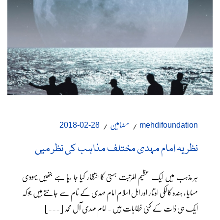
مضامین
28-02-2018
mehdifoundation
نظریہ امام مہدی مختلف مذاہب کی نظر میں
ہر مذہب میں ایک عظیم المرتبت ہستی کا انتظار کیا جا رہا ہے جنھیں یہودی
مسایا ، ہندو کالکی اوتار اور اہل اسلام امام مہدی کے نام سے جانتے ہیں جو کہ
ایک ہی ذات کے کئی خطابات ہیں ۔ امام مہدی آل محمد [...]