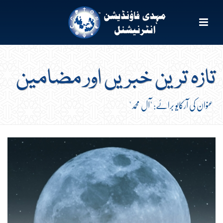
تازہ ترین خبریں اور مضامین
عنوان کی آرکایو برائے: "آل محمد"