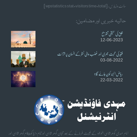
سائٹ وزیٹرس: [wpstatistics stat=visitors time=total]
حالیہ خبریں اور مضامین:
خُلق کی حقیقی تشریح
12-06-2023
فقیر کی محبت بھری اور غضب والی نظر کے انسان پر اثرات
03-08-2022
ریاض الجنہ کون جائے گا؟
22-03-2022
امام مہدی گوھر شاہی الموعود کے غیبت فرمانے کے بعد محبان گوھر شاہی اورتمام دنیا کو پیغام گوھر شاہی اور