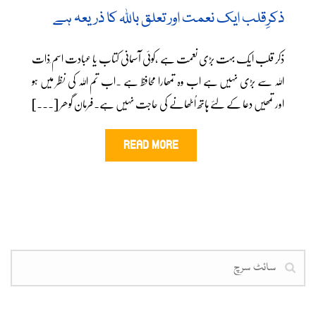
ذکرِقلب ایک نعمت اور تعلق باللہ کا ذریعہ ہے
ذکر قلب ایک بہت بڑی نعمت ہے ،کوئی آسمانی کتاب یا عبادت اسم ِذات
اللہ سے بڑی نہیں ہے اب وہ تمھارا محافظ ہے ۔اب تم اللہ کی نظر میں ہو
اور تمھیں دعا کے لئے ہاتھ اُٹھانے کی حاجت نہیں ہے۔فرمان گوھر [...]
READ MORE