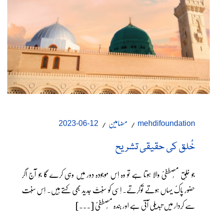
مضامین
12-06-2023
mehdifoundation
خُلق کی حقیقی تشریح
جو خُلقِ مُصطفٰیؐ والا ہوتا ہے تو وہ اِس موجودہ دور میں وہی کرے گا جو آج اگر
حضور پاکؐ یہاں ہوتے توکرتے۔ اِسی کو سُنتً جدید بھی کہتے ہیں۔ اِس سُنت
سے کِردار میں تبدیلی آتی ہے اور بندہ مُصطفٰیؐ [...]