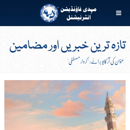
تازہ ترین خبریں اور مضامین
عنوان کی آرکایو برائے: "کردار مصطفی"