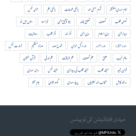
امام مہدی المنتظر
آدم صفی اللہ
باطنی شریعت
باطنی علم
تزکیہ نفس
تصفیہ قلب
تصوف
تعلق باللہ
جثہ توفیق الہی
حجر اسود
دلوں میں نور
دیدار الہی
دین اسلام
دین الہی
ذکر اللہ
ذکر قلب
روحانیت
سورة البقرة
سورة الزمر
سورة آل عمران
شرح صدر
صراط مستقیم
طہارت نفس
عالم غیب
عشق
علم تصوف
علم طریقت
علم لدنی
قرآن مکنون
قران مجید
لطیفہ قلب
لطیفہ قلب کی بیداری
لطیفہ نفس
مرتبہ مہدی
مرشد کامل
منجانب اللہ نشانیاں
پرچار مہدی
گوھر شاہی
یوم محشر
مہدی فاوٗنڈیشن کی ٹوییٹس