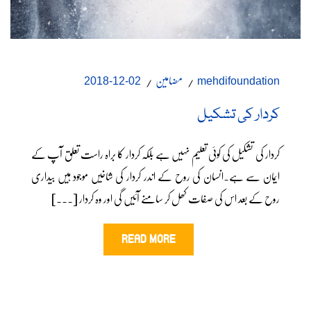
مضامین
02-12-2018
mehdifoundation
کردار کی تشکیل
کردار کی تشکیل کی کوئی تعلیم نہیں ہے بلکہ کردار کا براہ راست تعلق آپ کے
ایمان سے ہے۔انسان کی روح کے اندر کردار کی شاخیں موجود ہیں بیداری
روح کے بعد اس کی صفات کھل کر سامنے آئیں گی اور وہ کردار [...]
READ MORE