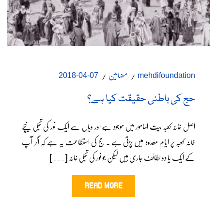
مضامین
07-04-2018
mehdifoundation
حج کی باطنی حقیقت کیا ہے؟
اصل خانہ کعبہ بیت المامور میں موجود ہے اور وہاں سے ایک نور کی تجلی نیچے
خانہ کعبہ پر ایامِ معدود میں پڑتی ہے ۔ حج کی استطاعت یہ ہے کہ اگر آپ
کے ایک یا دو لطائف جاری ہیں لیکن جو نور کی تجلی خانہ [...]
READ MORE