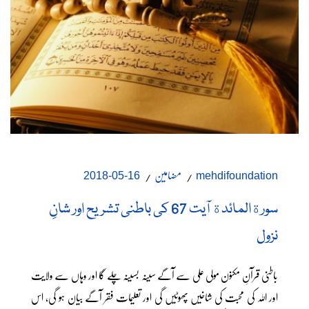
مضامین
16-05-2018
mehdifoundation
سورةالمائدة آیت 67 کی باطنی تشریح اور شانِ
نزول
باطنی قرآنِ مکنون مولی علی سے آگے سینہ بسینہ چلے گا اور وہاں سے ولایت
اور اللہ کی محبت کی شاخیں پھوٹیں گی اور تعلیمات فقر آگے بیان ہو گی، اس