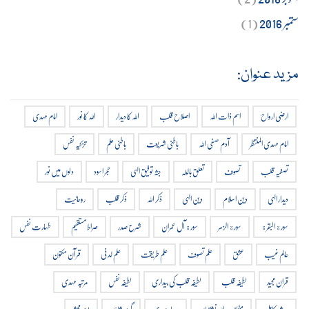
ستمبر 2016
(1)
مزید عنوان:
ارضی ارواح
اسم ذات اللہ
اصلاح قلب
اللہ کا دیدار
اللہ کا نور
امام مہدی
امام مہدی المنتظر
آدم صفی اللہ
باطنی شریعت
باطنی علم
تزکیہ نفس
تصفیہ قلب
تصوف
تعلق باللہ
جثہ توفیق الہی
حجر اسود
دلوں میں نور
دیدار الہی
دین اسلام
دین الہی
ذکر اللہ
ذکر قلب
روحانیت
سورة البقرة
سورة الزمر
سورة آل عمران
شرح صدر
صراط مستقیم
طہارت نفس
عالم غیب
عشق
علم تصوف
علم طریقت
علم لدنی
قرآن مکنون
قران مجید
لطیفہ قلب
لطیفہ قلب کی بیداری
لطیفہ نفس
مرتبہ مہدی