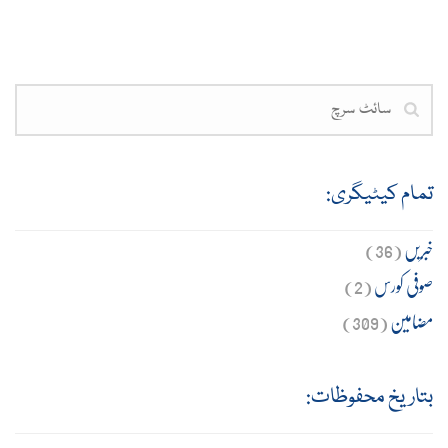
تمام کیٹیگری:
خبریں
(36)
صوفی کورس
(2)
مضامین
(309)
بتاریخ محفوظات: