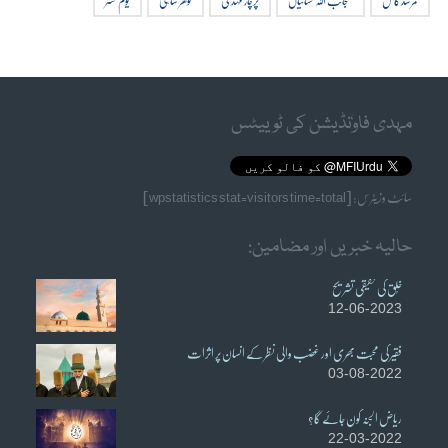
مرشد کامل
منجانب اللہ نشانیاں
پرچار مہدی
گوھر شاہی
یوم محشر
مہدی فاوٗنڈیشن کی ٹوییٹس
سائٹ وزیٹرس: [wpstatistics stat=visitors time=total]
حالیہ خبریں اور مضامین:
خُلق کی حقیقی تشریح
12-06-2023
فقیر کی محبت بھری اور غضب والی نظر کے انسان پر اثرات
03-08-2022
ریاض الجنہ کون جائے گا؟
22-03-2022