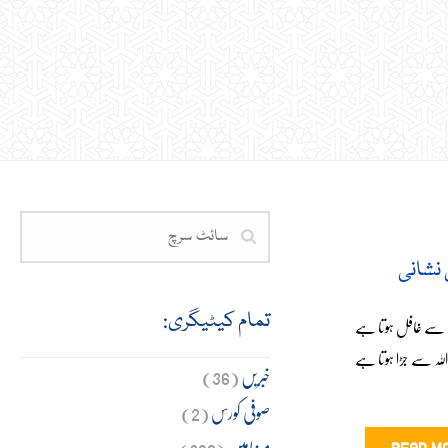
 نشانی
تمام کیٹیگری:
ہ سے غافل ہوتا ہے
للہ سے جڑا ہوتا ہے
خبریں
(36)
صوفی کورس
(2)
مضامین
(309)