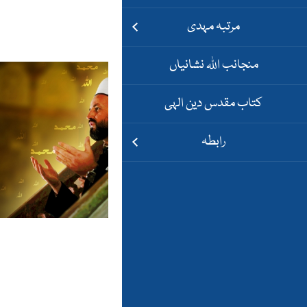
مرتبہ مہدی
منجانب اللہ نشانیاں
کتاب مقدس دین الہی
رابطہ