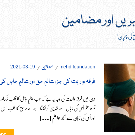
بریں اور مضامین
ق کی پہچان"
مضامین
19-03-2021
mehdifoundation
فرقہ واریت کی جڑ، عالمِ حق اور عالمِ جاہل کی
دین میں فرقہ واریت کی وجہ یہ ہے کہ جب عالمِ جاہل کا قلب ذکرالل
تو وہ علم اُس کی زبان سے شر بن کرنکلتا ہے۔ عالمِ حق کا قلب حبل ا
اور اُس کی زبان سے نکلا ہوا علم [...]