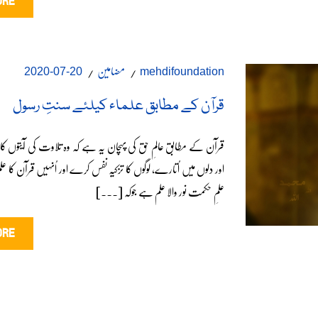
ORE
مضامین
20-07-2020
mehdifoundation
قرآن کے مطابق علماء کیلئے سنتِ رسول
قرآن کے مطابق عالمِ حق کی پہچان یہ ہے کہ وہ تلاوت کی آیتوں کا
اور دلوں میں اُتارے، لوگوں کا تزکیہ نفس کرے اور اُنہیں قرآن ک
علمِ حکمت نور والا علم ہے جوکہ [...]
ORE