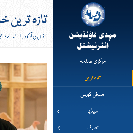
تازہ ترین خ
عنوان کی آرکایو برائے: "عالم ح
مرکزی صفحہ
تازہ ترین
صوفی کورس
میڈیا
تعارف