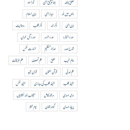
تعلق باللہ
جثہ توفیق الہی
حجر اسود
دلوں میں نور
دیدار الہی
دین اسلام
دین الہی
ذکر اللہ
ذکر قلب
روحانیت
سورة البقرة
سورة الزمر
سورة آل عمران
شرح صدر
صراط مستقیم
طہارت نفس
عالم غیب
عشق
علم تصوف
علم طریقت
علم لدنی
قرآن مکنون
قران مجید
لطیفہ قلب
لطیفہ قلب کی بیداری
لطیفہ نفس
مرتبہ مہدی
مرشد کامل
منجانب اللہ نشانیاں
پرچار مہدی
گوھر شاہی
یوم محشر