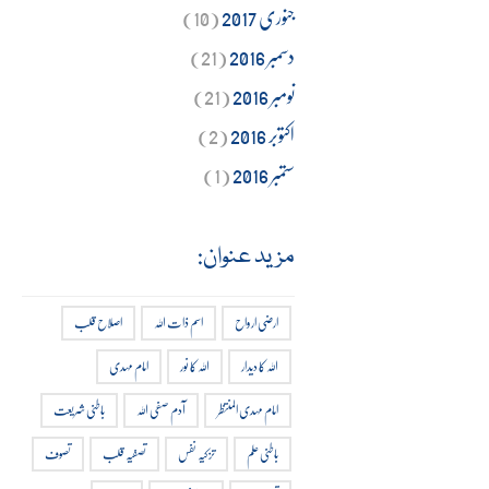
جنوری 2017
(10)
دسمبر 2016
(21)
نومبر 2016
(21)
اکتوبر 2016
(2)
ستمبر 2016
(1)
مزید عنوان:
ارضی ارواح
اسم ذات اللہ
اصلاح قلب
اللہ کا دیدار
اللہ کا نور
امام مہدی
امام مہدی المنتظر
آدم صفی اللہ
باطنی شریعت
باطنی علم
تزکیہ نفس
تصفیہ قلب
تصوف