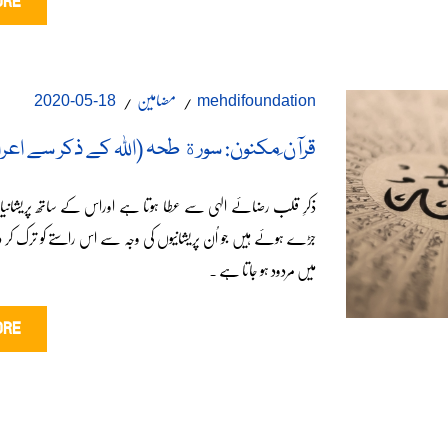
ORE
مضامین
18-05-2020
mehdifoundation
قرآن ِمکنون: سورة طحہ (اللہ کے ذکر سے اعر
ذکرِ قلب رضائے الہی سے عطا ہوتا ہے اوراس کے ساتھ پریشانی
جڑے ہوئے ہیں جو اُن پریشانیوں کی وجہ سے اس راستے کو ترک کر دے 
میں مردود ہو جاتا ہے ۔
ORE