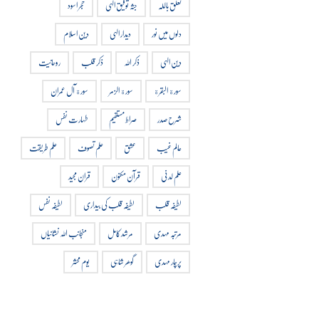
تعلق باللہ
جثہ توفیق الہی
حجر اسود
دلوں میں نور
دیدار الہی
دین اسلام
دین الہی
ذکر اللہ
ذکر قلب
روحانیت
سورة البقرة
سورة الزمر
سورة آل عمران
شرح صدر
صراط مستقیم
طہارت نفس
عالم غیب
عشق
علم تصوف
علم طریقت
علم لدنی
قرآن مکنون
قران مجید
لطیفہ قلب
لطیفہ قلب کی بیداری
لطیفہ نفس
مرتبہ مہدی
مرشد کامل
منجانب اللہ نشانیاں
پرچار مہدی
گوھر شاہی
یوم محشر