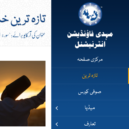
تازہ ترین خ
عنوان کی آرکایو برائے: "سورة ا
مرکزی صفحہ
تازہ ترین
صوفی کورس
میڈیا
تعارف