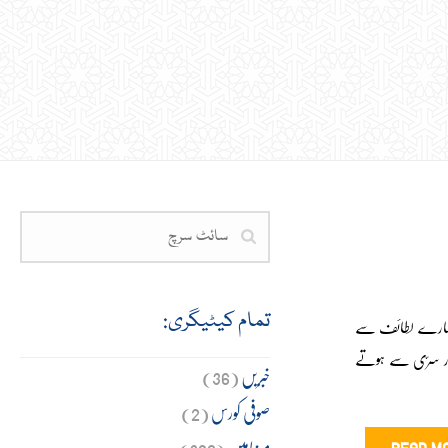
تمام کیٹیگری:
ے سارے لطائف سے
اور سرّی سے ہوتے
خبریں
(36)
صوفی کورس
(2)
مضامین
(309)