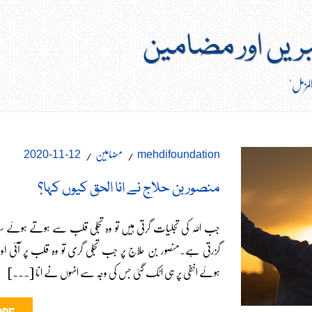
بریں اور مضامین
لمزمل"
مضامین
12-11-2020
mehdifoundation
منصور بن حلاج نے انا الحق کیوں کہا؟
جب اللہ کی تجلیات گرتی ہیں تو وہ تجلی قلب سے ہوتے ہوئ
گزرتی ہے۔منصور بن حلاج پر جب تجلی گری تو وہ قلب پر آئی 
ہوئے اخفٰی پر ہی اٹک گئی جس کی وجہ سے انہوں نے انا [...]