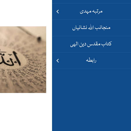
مرتبہ مہدی
منجانب اللہ نشانیاں
کتاب مقدس دین الہی
رابطہ