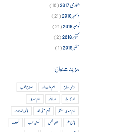
جنوری 2017
(10)
دسمبر 2016
(21)
نومبر 2016
(21)
اکتوبر 2016
(2)
ستمبر 2016
(1)
مزید عنوان:
ارضی ارواح
اسم ذات اللہ
اصلاح قلب
اللہ کا دیدار
اللہ کا نور
امام مہدی
امام مہدی المنتظر
آدم صفی اللہ
باطنی شریعت
باطنی علم
تزکیہ نفس
تصفیہ قلب
تصوف