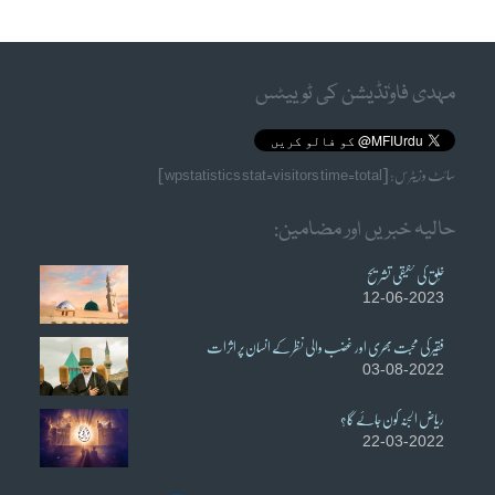
مہدی فاوٗنڈیشن کی ٹوییٹس
سائٹ وزیٹرس: [wpstatistics stat=visitors time=total]
حالیہ خبریں اور مضامین:
خُلق کی حقیقی تشریح
12-06-2023
فقیر کی محبت بھری اور غضب والی نظر کے انسان پر اثرات
03-08-2022
ریاض الجنہ کون جائے گا؟
22-03-2022