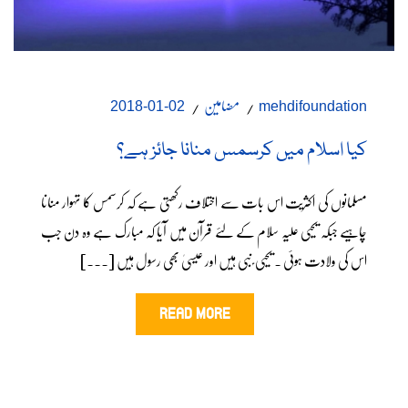
مضامین
02-01-2018
mehdifoundation
کیا اسلام میں کرسمس منانا جائز ہے؟
مسلمانوں کی اکثریت اس بات سے اختلاف رکھتی ہے کہ کرسمس کا تہوار منانا
چاہیے جبکہ یحیی علیہ سلام کے لئے قرآن میں آیا کہ مبارک ہے وہ دن جب
اس کی ولادت ہوئی ۔ یحیی ؑ نبی ہیں اور عیسیٰ بھی رسول ہیں [...]
READ MORE