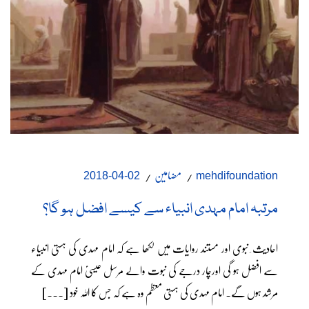
مضامین
02-04-2018
mehdifoundation
مرتبہ امام مہدی انبیاء سے کیسے افضل ہو گا؟
احادیث ِ نبوی اور مستند روایات میں لکھا ہے کہ امام مہدی کی ہستی انبیاء
سے افضل ہو گی اورچار درجے کی نبوت والے مرسل عیسیٰؑ امام مہدی کے
مرشد ہوں گے۔ امام مہدی کی ہستی معظم وہ ہے کہ جس کا اللہ خود [...]