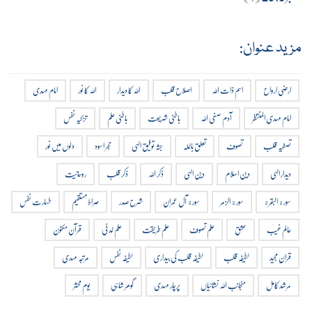
مزید عنوان:
ارضی ارواح
اسم ذات اللہ
اصلاح قلب
اللہ کا دیدار
اللہ کا نور
امام مہدی
امام مہدی المنتظر
آدم صفی اللہ
باطنی شریعت
باطنی علم
تزکیہ نفس
تصفیہ قلب
تصوف
تعلق باللہ
جثہ توفیق الہی
حجر اسود
دلوں میں نور
دیدار الہی
دین اسلام
دین الہی
ذکر اللہ
ذکر قلب
روحانیت
سورة البقرة
سورة الزمر
سورة آل عمران
شرح صدر
صراط مستقیم
طہارت نفس
عالم غیب
عشق
علم تصوف
علم طریقت
علم لدنی
قرآن مکنون
قران مجید
لطیفہ قلب
لطیفہ قلب کی بیداری
لطیفہ نفس
مرتبہ مہدی
مرشد کامل
منجانب اللہ نشانیاں
پرچار مہدی
گوھر شاہی
یوم محشر