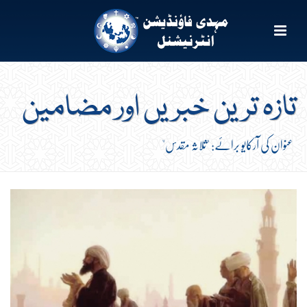
تازہ ترین خبریں اور مضامین
عنوان کی آرکایو برائے: "ثلاثہ مقدس"