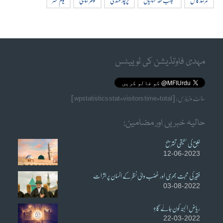
مرشد کامل
منجانب اللہ نشانیاں
پرچار مہدی
گوھر شاہی
یوم محشر
مہدی فاوٗنڈیشن کی ٹوییٹس
سائٹ وزیٹرس: [wpstatistics stat=visitors time=total]
حالیہ خبریں اور مضامین:
خُلق کی حقیقی تشریح
12-06-2023
فقیر کی محبت بھری اور غضب والی نظر کے انسان پر اثرات
03-08-2022
ریاض الجنہ کون جائے گا؟
22-03-2022