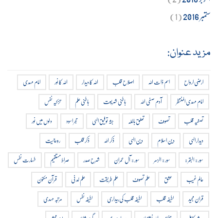
ستمبر 2016
(1)
مزید عنوان:
ارضی ارواح
اسم ذات اللہ
اصلاح قلب
اللہ کا دیدار
اللہ کا نور
امام مہدی
امام مہدی المنتظر
آدم صفی اللہ
باطنی شریعت
باطنی علم
تزکیہ نفس
تصفیہ قلب
تصوف
تعلق باللہ
جثہ توفیق الہی
حجر اسود
دلوں میں نور
دیدار الہی
دین اسلام
دین الہی
ذکر اللہ
ذکر قلب
روحانیت
سورة البقرة
سورة الزمر
سورة آل عمران
شرح صدر
صراط مستقیم
طہارت نفس
عالم غیب
عشق
علم تصوف
علم طریقت
علم لدنی
قرآن مکنون
قران مجید
لطیفہ قلب
لطیفہ قلب کی بیداری
لطیفہ نفس
مرتبہ مہدی