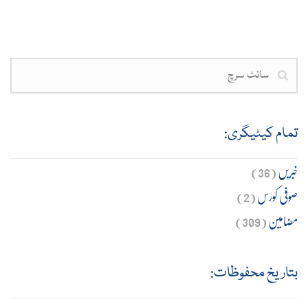
تمام کیٹیگری:
خبریں
(36)
صوفی کورس
(2)
مضامین
(309)
بتاریخ محفوظات: