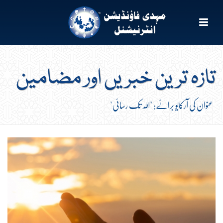
تازہ ترین خبریں اور مضامین
عنوان کی آرکایو برائے: "اللہ تک رسائی"