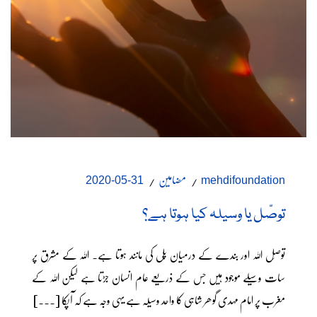
مضامین
31-05-2020
mehdifoundation
توصّل یا وسیلہ کیا ہوتا ہے؟
توصّل اللہ اور بندے کے درمیان پُل کی مانند ہوتا ہے۔ اللہ کے مشرق پر
سات وسیلے موجود ہیں جس کے ذریعے عام انسان جڑتا ہے لیکن اللہ کے
مغرب پر امام مہدی گوھر شاہی کا واحد وسیلہ ہے یہی وجہ ہے کہ آپکا [...]