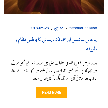
مضامین
28-05-2018
mehdifoundation
روحانی سائنس اور اللہ تک رسائی کا باطنی نظام و
طریقہ
دور حاضر میں جسطرح ظاہری ایجادات ہوئی ہیں اور وہ کام بھی ممکن ہو گئے
ہیں جن کا پہلے تصور نہیں تھا اسطرح روحانی علوم میں بھی وقت کے ساتھ
ساتھ جدت اور ترقی آ ئی ہے تاکہ لوگ باآسانی اللہ کی ذات [...]
READ MORE