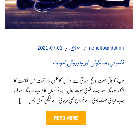
مضامین
01-07-2021
mehdifoundation
ناسوتی، ملکوتی اور جبروتی اموات
جب ناسوتی موت واقع ہوجاتی ہے تو اُس کا نفس راہِ محبت میں فنائیت کا
شکار ہوجاتا ہے، جب ملکوتی موت ہوتی ہے تو انسان کا قلب مرجاتا ہے اور
جب جبروتی موت ہوتی ہے تو روح بھی مرجاتی ہے لیکن آدمی پھر [...]
READ MORE