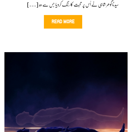
سیدنا گوھر شاہی نے اُس پر محبت کا رنگ کردیا جس سے وہ [...]
READ MORE