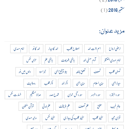
ستمبر 2016
(1)
مزید عنوان:
ارضی ارواح
اسم ذات اللہ
اصلاح قلب
اللہ کا دیدار
اللہ کا نور
امام مہدی
امام مہدی المنتظر
آدم صفی اللہ
باطنی شریعت
باطنی علم
تزکیہ نفس
تصفیہ قلب
تصوف
تعلق باللہ
جثہ توفیق الہی
حجر اسود
دلوں میں نور
دیدار الہی
دین اسلام
دین الہی
ذکر اللہ
ذکر قلب
روحانیت
سورة البقرة
سورة الزمر
سورة آل عمران
شرح صدر
صراط مستقیم
طہارت نفس
عالم غیب
عشق
علم تصوف
علم طریقت
علم لدنی
قرآن مکنون
قران مجید
لطیفہ قلب
لطیفہ قلب کی بیداری
لطیفہ نفس
مرتبہ مہدی