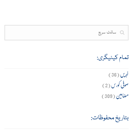
تمام کیٹیگری:
خبریں
(36)
صوفی کورس
(2)
مضامین
(309)
بتاریخ محفوظات: