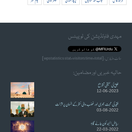
مرشد کامل
منجانب اللہ نشانیاں
پرچار مہدی
گوھر شاہی
یوم محشر
مہدی فاوٗنڈیشن کی ٹوییٹس
سائٹ وزیٹرس: [wpstatistics stat=visitors time=total]
حالیہ خبریں اور مضامین:
خُلق کی حقیقی تشریح
12-06-2023
فقیر کی محبت بھری اور غضب والی نظر کے انسان پر اثرات
03-08-2022
ریاض الجنہ کون جائے گا؟
22-03-2022