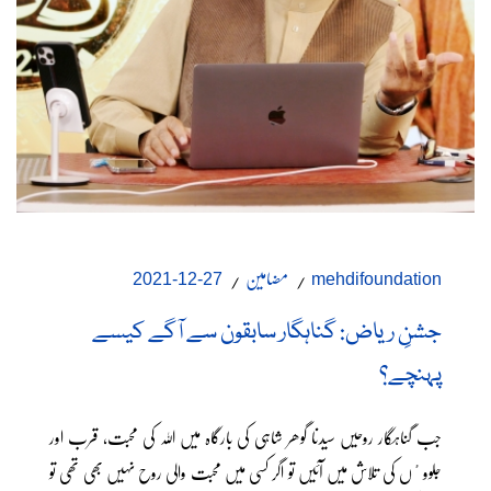
مضامین
27-12-2021
mehdifoundation
جشنِ ریاض: گناہگار سابقون سے آگے کیسے
پہنچے؟
جب گناہگار روحیں سیدنا گوھر شاہی کی بارگاہ میں اللہ کی محبت، قرب اور
جلووٴں کی تلاش میں آئیں تو اگر کسی میں محبت والی روح نہیں بھی تھی تو