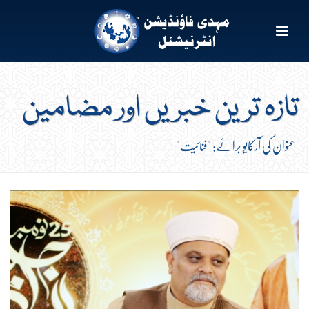
تازہ ترین خبریں اور مضامین
عنوان کی آرکایو برائے: "فنائیت"