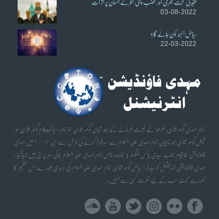
فقیر کی محبت بھری اور غضب والی نظر کے انسان پر اثرات
03-08-2022
ریاض الجنہ کون جائے گا؟
22-03-2022
امام مہدی گوھر شاہی الموعود کے غیبت فرمانے کے بعد محبان گوھر شاہی اورتمام دنیا کو پیغام گوھر شاہی اور
فیض گوھر شاہی اور پہچان امام مہدی علیہ السلام سے سرفراز کرنے کی غرض سے سن ٢٠٠٢ میں مہدی
فائونڈیشن کا قیام جناب سیدی یونس الگوھر ( نمائندہ خاص امام مہدی علیہ السلام) کی سر پرستی میں لایا گیا۔
مہدی فائونڈیشن انٹرنیشنل کو سیدنا را ریاض گوھر شاہی امام مہدی علیہ السلام کی رہبری میسر ہے اس تنظیم کا
نعرہ ہے محبت سب کے لیے نفرت کسی سے نہیں۔