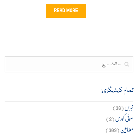
READ MORE
تمام کیٹیگری:
خبریں
(36)
صوفی کورس
(2)
مضامین
(309)