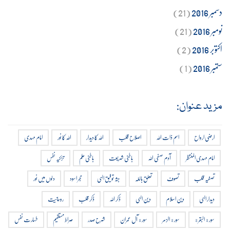
دسمبر 2016
(21)
نومبر 2016
(21)
اکتوبر 2016
(2)
ستمبر 2016
(1)
مزید عنوان:
ارضی ارواح
اسم ذات اللہ
اصلاح قلب
اللہ کا دیدار
اللہ کا نور
امام مہدی
امام مہدی المنتظر
آدم صفی اللہ
باطنی شریعت
باطنی علم
تزکیہ نفس
تصفیہ قلب
تصوف
تعلق باللہ
جثہ توفیق الہی
حجر اسود
دلوں میں نور
دیدار الہی
دین اسلام
دین الہی
ذکر اللہ
ذکر قلب
روحانیت
سورة البقرة
سورة الزمر
سورة آل عمران
شرح صدر
صراط مستقیم
طہارت نفس