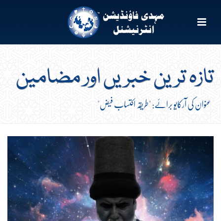
تازہ ترین خبریں اور مضامین
عنوان کی آرکایو برائے: "طریقہ اکتساب فیض"