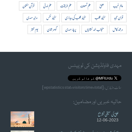
عالم غیب
عشق
علم تصوف
علم طریقت
علم لدنی
قرآن مکنون
قران مجید
لطیفہ قلب
لطیفہ قلب کی بیداری
لطیفہ نفس
مرتبہ مہدی
مرشد کامل
منجانب اللہ نشانیاں
پرچار مہدی
گوھر شاہی
یوم محشر
مہدی فاوٗنڈیشن کی ٹوییٹس
سائٹ وزیٹرس: [wpstatistics stat=visitors time=total]
حالیہ خبریں اور مضامین:
خُلق کی حقیقی تشریح
12-06-2023