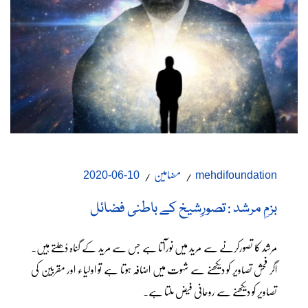
مضامین
10-06-2020
mehdifoundation
بزمِ مرشد : تصورِشیخ کے باطنی فضائل
مرشد کا تصورکرنے سے مرید میں نورآتا ہے جس سے مرید کے گناہ دُھلتے ہیں۔
اگر فحش تصاویر کو دیکھنے سے شہوت میں اضافہ ہوتا ہے تو اولیاء اور مقربین کی
تصاویر کو دیکھنے سے روحانی فیض ملتا ہے۔