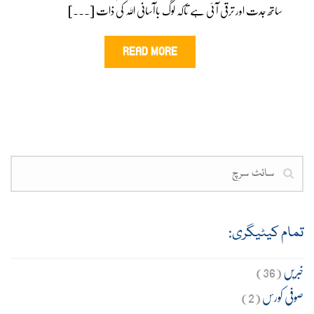
ساتھ جدت اور ترقی آ ئی ہے تاکہ لوگ باآسانی اللہ کی ذات [...]
READ MORE
تمام کیٹیگری:
خبریں
(36)
صوفی کورس
(2)