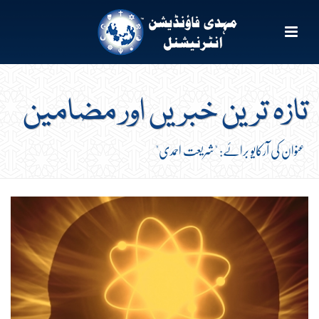
تازہ ترین خبریں اور مضامین
عنوان کی آرکایو برائے: "شریعت احمدی"