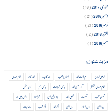
جنوری 2017
(10)
دسمبر 2016
(21)
نومبر 2016
(21)
اکتوبر 2016
(2)
ستمبر 2016
(1)
مزید عنوان:
ارضی ارواح
اسم ذات اللہ
اصلاح قلب
اللہ کا دیدار
اللہ کا نور
امام مہدی
امام مہدی المنتظر
آدم صفی اللہ
باطنی شریعت
باطنی علم
تزکیہ نفس
تصفیہ قلب
تصوف
تعلق باللہ
جثہ توفیق الہی
حجر اسود
دلوں میں نور
دیدار الہی
دین اسلام
دین الہی
ذکر اللہ
ذکر قلب
روحانیت