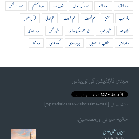
سورة البقرة
سورة الزمر
سورة آل عمران
شرح صدر
صراط مستقیم
طہارت نفس
عالم غیب
عشق
علم تصوف
علم طریقت
علم لدنی
قرآن مکنون
قران مجید
لطیفہ قلب
لطیفہ قلب کی بیداری
لطیفہ نفس
مرتبہ مہدی
مرشد کامل
منجانب اللہ نشانیاں
پرچار مہدی
گوھر شاہی
یوم محشر
مہدی فاوٗنڈیشن کی ٹوییٹس
سائٹ وزیٹرس: [wpstatistics stat=visitors time=total]
حالیہ خبریں اور مضامین:
خُلق کی حقیقی تشریح
12-06-2023