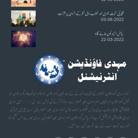
فقیر کی محبت بھری اور غضب والی نظر کے انسان پر اثرات
03-08-2022
ریاض الجنہ کون جائے گا؟
22-03-2022
امام مہدی گوھر شاہی الموعود کے غیبت فرمانے کے بعد محبان گوھر شاہی اورتمام دنیا کو پیغام گوھر شاہی اور
فیض گوھر شاہی اور پہچان امام مہدی علیہ السلام سے سرفراز کرنے کی غرض سے سن ٢٠٠٢ میں مہدی
فائونڈیشن کا قیام جناب سیدی یونس الگوھر ( نمائندہ خاص امام مہدی علیہ السلام) کی سر پرستی میں لایا گیا۔
مہدی فائونڈیشن انٹرنیشنل کو سیدنا را ریاض گوھر شاہی امام مہدی علیہ السلام کی رہبری میسر ہے اس تنظیم کا
نعرہ ہے محبت سب کے لیے نفرت کسی سے نہیں۔