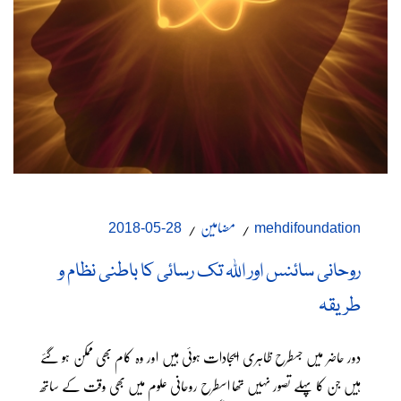
مضامین
28-05-2018
mehdifoundation
روحانی سائنس اور اللہ تک رسائی کا باطنی نظام و
طریقہ
دور حاضر میں جسطرح ظاہری ایجادات ہوئی ہیں اور وہ کام بھی ممکن ہو گئے
ہیں جن کا پہلے تصور نہیں تھا اسطرح روحانی علوم میں بھی وقت کے ساتھ