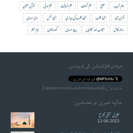
عالم غیب
عشق
علم تصوف
علم طریقت
علم لدنی
قرآن مکنون
قران مجید
لطیفہ قلب
لطیفہ قلب کی بیداری
لطیفہ نفس
مرتبہ مہدی
مرشد کامل
منجانب اللہ نشانیاں
پرچار مہدی
گوھر شاہی
یوم محشر
مہدی فاوٗنڈیشن کی ٹوییٹس
سائٹ وزیٹرس: [wpstatistics stat=visitors time=total]
حالیہ خبریں اور مضامین:
خُلق کی حقیقی تشریح
12-06-2023