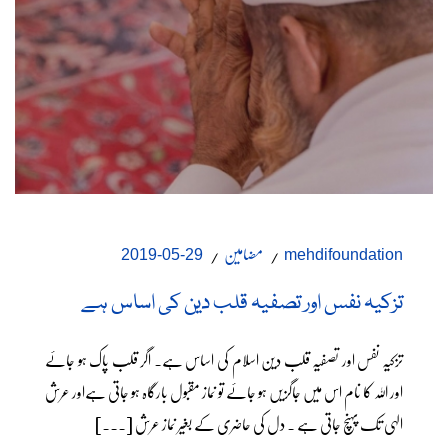
مضامین
29-05-2019
mehdifoundation
تزکیہ نفس اور تصفیہ قلب دین کی اساس ہے
تزکیہ نفس اور تصفیہ قلب دین اسلام کی اساس ہے۔ اگر قلب پاک ہو جائے
اور اللہ کا نام اس میں جاگزیں ہو جائے تو نماز مقبول بارگاہ ہو جاتی ہےاور عرش
الہی تک پہنچ جاتی ہے ۔ دل کی حاضری کے بغیر نماز عرش [...]