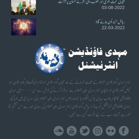
فقیر کی محبت بھری اور غضب والی نظر کے انسان پر اثرات
03-08-2022
ریاض الجنہ کون جائے گا؟
22-03-2022
امام مہدی گوھر شاہی الموعود کے غیبت فرمانے کے بعد محبان گوھر شاہی اورتمام دنیا کو پیغام گوھر شاہی اور
فیض گوھر شاہی اور پہچان امام مہدی علیہ السلام سے سرفراز کرنے کی غرض سے سن ٢٠٠٢ میں مہدی
فائونڈیشن کا قیام جناب سیدی یونس الگوھر ( نمائندہ خاص امام مہدی علیہ السلام) کی سر پرستی میں لایا گیا۔
مہدی فائونڈیشن انٹرنیشنل کو سیدنا را ریاض گوھر شاہی امام مہدی علیہ السلام کی رہبری میسر ہے اس تنظیم کا
نعرہ ہے محبت سب کے لیے نفرت کسی سے نہیں۔