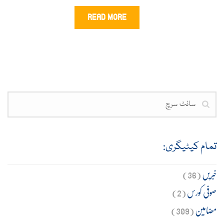
READ MORE
تمام کیٹیگری:
خبریں
(36)
صوفی کورس
(2)
مضامین
(309)