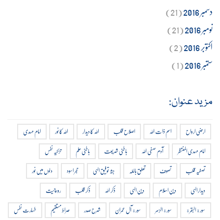
دسمبر 2016
(21)
نومبر 2016
(21)
اکتوبر 2016
(2)
ستمبر 2016
(1)
مزید عنوان:
ارضی ارواح
اسم ذات اللہ
اصلاح قلب
اللہ کا دیدار
اللہ کا نور
امام مہدی
امام مہدی المنتظر
آدم صفی اللہ
باطنی شریعت
باطنی علم
تزکیہ نفس
تصفیہ قلب
تصوف
تعلق باللہ
جثہ توفیق الہی
حجر اسود
دلوں میں نور
دیدار الہی
دین اسلام
دین الہی
ذکر اللہ
ذکر قلب
روحانیت
سورة البقرة
سورة الزمر
سورة آل عمران
شرح صدر
صراط مستقیم
طہارت نفس