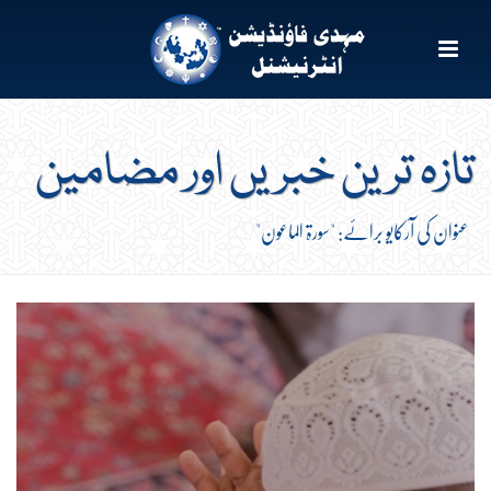
تازہ ترین خبریں اور مضامین
عنوان کی آرکایو برائے: "سورۃ الماعون"