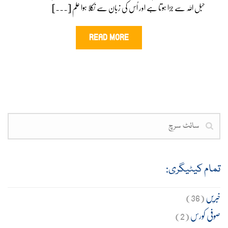
حبل اللہ سے جڑا ہوتا ہے اور اُس کی زبان سے نکلا ہوا علم [...]
READ MORE
تمام کیٹیگری:
خبریں
(36)
صوفی کورس
(2)