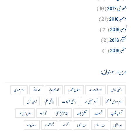
جنوری 2017
(10)
دسمبر 2016
(21)
نومبر 2016
(21)
اکتوبر 2016
(2)
ستمبر 2016
(1)
مزید عنوان:
ارضی ارواح
اسم ذات اللہ
اصلاح قلب
اللہ کا دیدار
اللہ کا نور
امام مہدی
امام مہدی المنتظر
آدم صفی اللہ
باطنی شریعت
باطنی علم
تزکیہ نفس
تصفیہ قلب
تصوف
تعلق باللہ
جثہ توفیق الہی
حجر اسود
دلوں میں نور
دیدار الہی
دین اسلام
دین الہی
ذکر اللہ
ذکر قلب
روحانیت