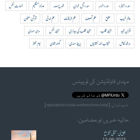
سورة البقرة
سورة الزمر
سورة آل عمران
شرح صدر
صراط مستقیم
طہارت نفس
عالم غیب
عشق
علم تصوف
علم طریقت
علم لدنی
قرآن مکنون
قران مجید
لطیفہ قلب
لطیفہ قلب کی بیداری
لطیفہ نفس
مرتبہ مہدی
مرشد کامل
منجانب اللہ نشانیاں
پرچار مہدی
گوھر شاہی
یوم محشر
مہدی فاوٗنڈیشن کی ٹوییٹس
سائٹ وزیٹرس: [wpstatistics stat=visitors time=total]
حالیہ خبریں اور مضامین:
خُلق کی حقیقی تشریح
12-06-2023