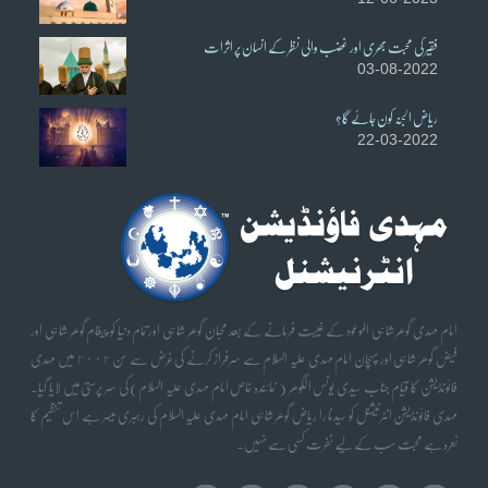
فقیر کی محبت بھری اور غضب والی نظر کے انسان پر اثرات
03-08-2022
ریاض الجنہ کون جائے گا؟
22-03-2022
امام مہدی گوھر شاہی الموعود کے غیبت فرمانے کے بعد محبان گوھر شاہی اورتمام دنیا کو پیغام گوھر شاہی اور
فیض گوھر شاہی اور پہچان امام مہدی علیہ السلام سے سرفراز کرنے کی غرض سے سن ٢٠٠٢ میں مہدی
فائونڈیشن کا قیام جناب سیدی یونس الگوھر ( نمائندہ خاص امام مہدی علیہ السلام) کی سر پرستی میں لایا گیا۔
مہدی فائونڈیشن انٹرنیشنل کو سیدنا را ریاض گوھر شاہی امام مہدی علیہ السلام کی رہبری میسر ہے اس تنظیم کا
نعرہ ہے محبت سب کے لیے نفرت کسی سے نہیں۔