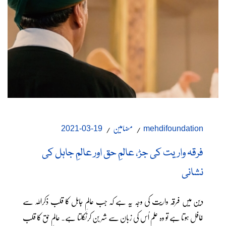
مضامین
19-03-2021
mehdifoundation
فرقہ واریت کی جڑ، عالمِ حق اور عالمِ جاہل کی
نشانی
دین میں فرقہ واریت کی وجہ یہ ہے کہ جب عالمِ جاہل کا قلب ذکراللہ سے
غافل ہوتا ہے تو وہ علم اُس کی زبان سے شر بن کرنکلتا ہے۔ عالمِ حق کا قلب