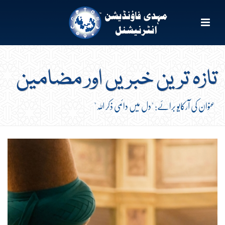
تازہ ترین خبریں اور مضامین
عنوان کی آرکایو برائے: "دل میں دائمی ذکر اللہ"