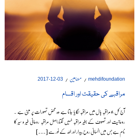
مضامین
03-12-2017
mehdifoundation
مراقبے کی حقیقت اور اقسام
آج کل جو مراقبہ ہال میں مراقبہ لگایا جاتا ہے وہ محض تصورات پر مبنی ہے ۔
روحانیت اور تصوف کے بغیر مراقبہ نہیں لگتا،اصل مراقبہ روحانی طیر و سیر کا
نام ہےجس میں انسانی روح بیدار اور اللہ کے نور سے [...]