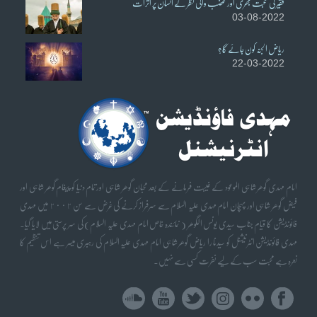
فقیر کی محبت بھری اور غضب والی نظر کے انسان پر اثرات
03-08-2022
ریاض الجنہ کون جائے گا؟
22-03-2022
امام مہدی گوھر شاہی الموعود کے غیبت فرمانے کے بعد محبان گوھر شاہی اورتمام دنیا کو پیغام گوھر شاہی اور
فیض گوھر شاہی اور پہچان امام مہدی علیہ السلام سے سرفراز کرنے کی غرض سے سن ٢٠٠٢ میں مہدی
فائونڈیشن کا قیام جناب سیدی یونس الگوھر ( نمائندہ خاص امام مہدی علیہ السلام) کی سر پرستی میں لایا گیا۔
مہدی فائونڈیشن انٹرنیشنل کو سیدنا را ریاض گوھر شاہی امام مہدی علیہ السلام کی رہبری میسر ہے اس تنظیم کا
نعرہ ہے محبت سب کے لیے نفرت کسی سے نہیں۔