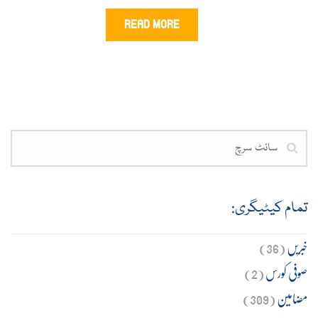
READ MORE
تمام کیٹیگری:
خبریں
(36)
صوفی کورس
(2)
مضامین
(309)