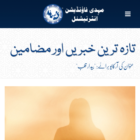
تازہ ترین خبریں اور مضامین
عنوان کی آرکایو برائے: "بیدار قلب"