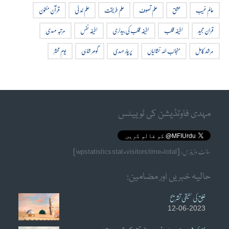
عالم غیب
عشق
علم تصوف
علم طریقت
علم لدنی
قرآن مکنون
قران مجید
لطیفہ قلب
لطیفہ قلب کی بیداری
لطیفہ نفس
مرتبہ مہدی
مرشد کامل
منجانب اللہ نشانیاں
پرچار مہدی
گوھر شاہی
یوم محشر
مہدی فاوٗنڈیشن کی ٹوییٹس
سائٹ وزیٹرس: [wpstatistics stat=visitors time=total]
حالیہ خبریں اور مضامین:
خُلق کی حقیقی تشریح
12-06-2023