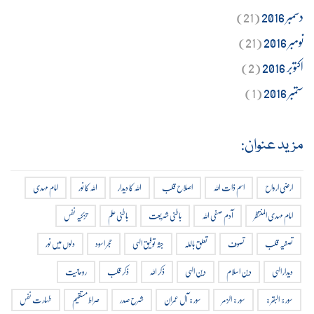
دسمبر 2016
(21)
نومبر 2016
(21)
اکتوبر 2016
(2)
ستمبر 2016
(1)
مزید عنوان:
ارضی ارواح
اسم ذات اللہ
اصلاح قلب
اللہ کا دیدار
اللہ کا نور
امام مہدی
امام مہدی المنتظر
آدم صفی اللہ
باطنی شریعت
باطنی علم
تزکیہ نفس
تصفیہ قلب
تصوف
تعلق باللہ
جثہ توفیق الہی
حجر اسود
دلوں میں نور
دیدار الہی
دین اسلام
دین الہی
ذکر اللہ
ذکر قلب
روحانیت
سورة البقرة
سورة الزمر
سورة آل عمران
شرح صدر
صراط مستقیم
طہارت نفس