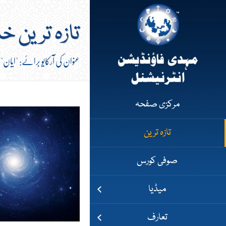
تازہ ترین خ
عنوان کی آرکایو برائے: "ایان"
مرکزی صفحہ
تازہ ترین
صوفی کورس
میڈیا
تعارف