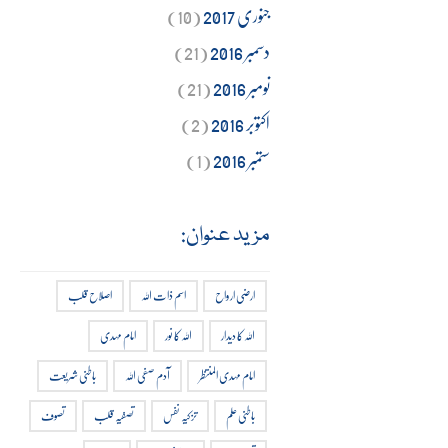
جنوری 2017
(10)
دسمبر 2016
(21)
نومبر 2016
(21)
اکتوبر 2016
(2)
ستمبر 2016
(1)
مزید عنوان:
ارضی ارواح
اسم ذات اللہ
اصلاح قلب
اللہ کا دیدار
اللہ کا نور
امام مہدی
امام مہدی المنتظر
آدم صفی اللہ
باطنی شریعت
باطنی علم
تزکیہ نفس
تصفیہ قلب
تصوف