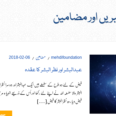
بریں اور مضامین
مضامین
06-02-2018
mehdifoundation
عبدالبشر اور نظر البشر کا عقدہ
فیض کے لئے دو طرح کے سلسلے ہیں ایک عبدالبشر اور دوسرا نظر البش
البشر والا سلسلہ اللہ نے اپنے لئے رکھا اور اُس کے ذریعے انبیا و مر
فیض دیا ، وہ نظر البشر کا فیض [...]