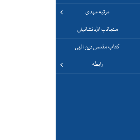
مرتبہ مہدی
منجانب اللہ نشانیاں
کتاب مقدس دین الہی
رابطہ