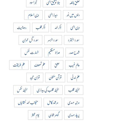
تعلق باللہ
جثہ توفیق الہی
حجر اسود
دلوں میں نور
دیدار الہی
دین اسلام
دین الہی
ذکر اللہ
ذکر قلب
روحانیت
سورة البقرة
سورة الزمر
سورة آل عمران
شرح صدر
صراط مستقیم
طہارت نفس
عالم غیب
عشق
علم تصوف
علم طریقت
علم لدنی
قرآن مکنون
قران مجید
لطیفہ قلب
لطیفہ قلب کی بیداری
لطیفہ نفس
مرتبہ مہدی
مرشد کامل
منجانب اللہ نشانیاں
پرچار مہدی
گوھر شاہی
یوم محشر