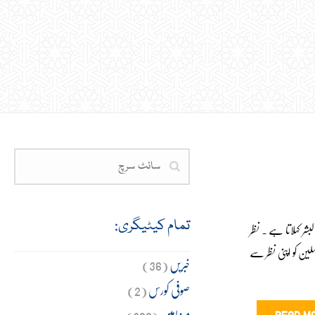
تمام کیٹیگری:
ر کہلاتا ہے ۔ نظر
سلین کو اپنی نظر سے
خبریں
(36)
صوفی کورس
(2)
مضامین
(309)