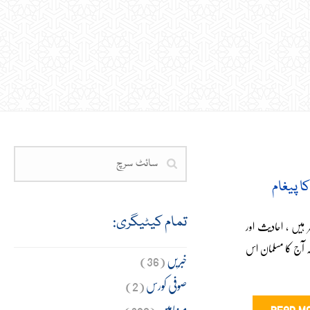
 پیغام
تمام کیٹیگری:
 ہیں ، احادیث اور
ہ آج کا مسلمان اس
خبریں
(36)
صوفی کورس
(2)
مضامین
(309)