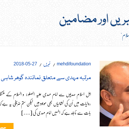
بریں اور مضامین
سلام"
خبریں
27-05-2018
mehdifoundation
مرتبہ مہدی سے متعلق نمائندہ گوھر شاہی کا
اہل اسلام صدیوں سے امام مہدی علیہ الصلوة و السلام کے منتظر
روایات میں اُن کی نشانیاں بھی موجود ہیں لیکن ستم ضریفی یہ ہے ک
بات سے نابلد ہے کہ انہیں امام مہدی کی [...]