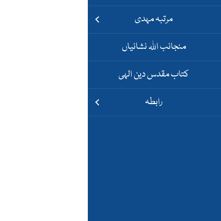
مرتبہ مہدی
منجانب اللہ نشانیاں
کتاب مقدس دین الہی
رابطہ