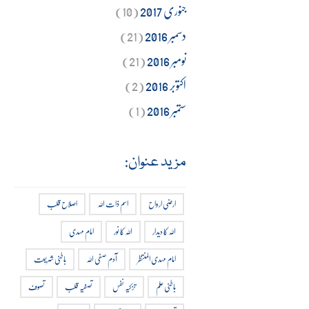
جنوری 2017
(10)
دسمبر 2016
(21)
نومبر 2016
(21)
اکتوبر 2016
(2)
ستمبر 2016
(1)
مزید عنوان:
ارضی ارواح
اسم ذات اللہ
اصلاح قلب
اللہ کا دیدار
اللہ کا نور
امام مہدی
امام مہدی المنتظر
آدم صفی اللہ
باطنی شریعت
باطنی علم
تزکیہ نفس
تصفیہ قلب
تصوف