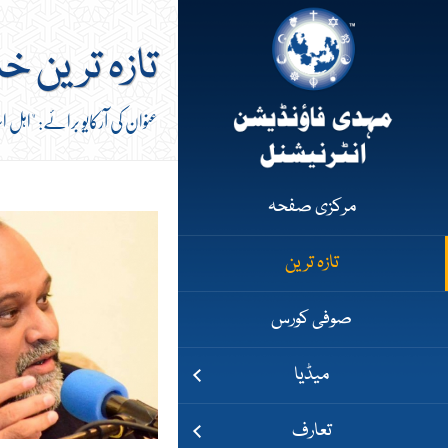
تازہ ترین خ
عنوان کی آرکایو برائے: "اہل ا
مرکزی صفحہ
تازہ ترین
صوفی کورس
میڈیا
تعارف