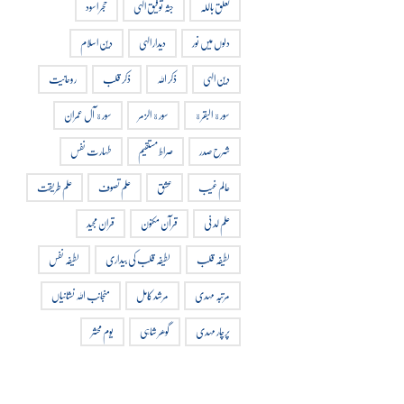
تعلق باللہ
جثہ توفیق الہی
حجر اسود
دلوں میں نور
دیدار الہی
دین اسلام
دین الہی
ذکر اللہ
ذکر قلب
روحانیت
سورة البقرة
سورة الزمر
سورة آل عمران
شرح صدر
صراط مستقیم
طہارت نفس
عالم غیب
عشق
علم تصوف
علم طریقت
علم لدنی
قرآن مکنون
قران مجید
لطیفہ قلب
لطیفہ قلب کی بیداری
لطیفہ نفس
مرتبہ مہدی
مرشد کامل
منجانب اللہ نشانیاں
پرچار مہدی
گوھر شاہی
یوم محشر