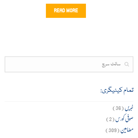
READ MORE
تمام کیٹیگری:
خبریں
(36)
صوفی کورس
(2)
مضامین
(309)