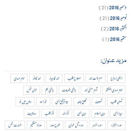
دسمبر 2016
(21)
نومبر 2016
(21)
اکتوبر 2016
(2)
ستمبر 2016
(1)
مزید عنوان:
ارضی ارواح
اسم ذات اللہ
اصلاح قلب
اللہ کا دیدار
اللہ کا نور
امام مہدی
امام مہدی المنتظر
آدم صفی اللہ
باطنی شریعت
باطنی علم
تزکیہ نفس
تصفیہ قلب
تصوف
تعلق باللہ
جثہ توفیق الہی
حجر اسود
دلوں میں نور
دیدار الہی
دین اسلام
دین الہی
ذکر اللہ
ذکر قلب
روحانیت
سورة البقرة
سورة الزمر
سورة آل عمران
شرح صدر
صراط مستقیم
طہارت نفس