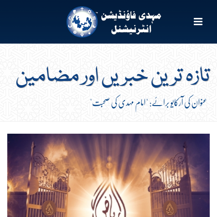
تازہ ترین خبریں اور مضامین
عنوان کی آرکایو برائے: "امام مہدی کی صحبت"