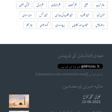
عالم غیب
عشق
علم تصوف
علم طریقت
علم لدنی
قرآن مکنون
قران مجید
لطیفہ قلب
لطیفہ قلب کی بیداری
لطیفہ نفس
مرتبہ مہدی
مرشد کامل
منجانب اللہ نشانیاں
پرچار مہدی
گوھر شاہی
یوم محشر
مہدی فاوٗنڈیشن کی ٹوییٹس
سائٹ وزیٹرس: [wpstatistics stat=visitors time=total]
حالیہ خبریں اور مضامین:
خُلق کی حقیقی تشریح
12-06-2023