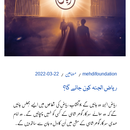
مضامین
22-03-2022
mehdifoundation
ریاض الجنہ کون جائے گا؟
ریاض الجنہ وہ جائیں گے جو آفتابِ ریاض کی شعاعوں میں ایسے جُھلس جائیں
گے کہ وہ سوائے سرکار گوھر شاہی کے کسی کو نہیں پہچانیں گے۔ وہ امام
مہدی سرکار گوھر شاہی کے مشن میں اُن کا دل و جان سے ساتھ دیں گے۔