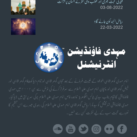
فقیر کی محبت بھری اور غضب والی نظر کے انسان پر اثرات
03-08-2022
ریاض الجنہ کون جائے گا؟
22-03-2022
امام مہدی گوھر شاہی الموعود کے غیبت فرمانے کے بعد محبان گوھر شاہی اورتمام دنیا کو پیغام گوھر شاہی اور
فیض گوھر شاہی اور پہچان امام مہدی علیہ السلام سے سرفراز کرنے کی غرض سے سن ٢٠٠٢ میں مہدی
فائونڈیشن کا قیام جناب سیدی یونس الگوھر ( نمائندہ خاص امام مہدی علیہ السلام) کی سر پرستی میں لایا گیا۔
مہدی فائونڈیشن انٹرنیشنل کو سیدنا را ریاض گوھر شاہی امام مہدی علیہ السلام کی رہبری میسر ہے اس تنظیم کا
نعرہ ہے محبت سب کے لیے نفرت کسی سے نہیں۔