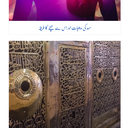
حسد کی وجوہات اور اِس سے بچنے کا طریقہ