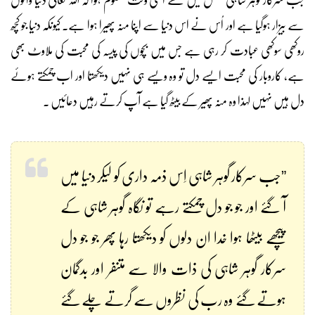
سے بیزار ہوگیا ہے اور اُس نے اس دنیا سے اپنا منہ پھیرا ہوا ہے۔ کیونکہ دنیا جو کچھ
روکھی سوکھی عبادت کر رہی ہے جس میں بچوں کی پیسہ کی محبت کی ملاوٹ بھی
ہے، کاروبار کی محبت ایسے دل تو وہ ویسے ہی نہیں دیکھتا اور اب چمکتے ہوئے
دل ہیں نہیں لہذا وہ منہ پھیر کے بیٹھ گیا ہے آپ کرتے رہیں دعائیں ۔
”جب سرکار گوہر شاہی اِس ذمہ داری کو لیکر دنیا میں
آ گئے اور جو جو دل چمکتے رہے تو نگاہ گوہر شاہی کے
پیچھے بیٹھا ہوا خدا ان دلوں کو دیکھتا رہا پھر جو جو دل
سرکار گوہر شاہی کی ذات والا سے متنفر اور بدگمان
ہوتے گئے وہ رب کی نظروں سے گرتے چلے گئے