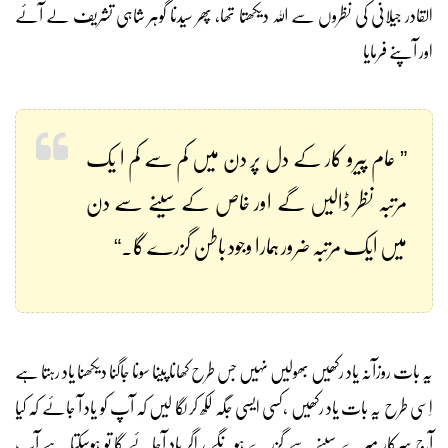
القادر جیلانی کی نظروں سے اللہ دیکھتا تھا، پھر سیدنا گوہر شاہی تشریف لے آئے
اور آپنے فرمایا
” عام پیرو کار کے دل پر دن میں کم سے کم ا یک
مرتبہ نظر ڈالیں گے اور خاص کے سینے سے دن
میں ایک مرتبہ ضرور ہمارا وجود باطن گزرے گا۔“
یہ بات روزآنہ یاد رکھیں بھولیں نہیں جس طرح کھانا پینا سونا جاگنا دیکھنا یاد رہتا ہے
اِسی طرح یہ بات یاد رکھیں ،کسی ایسی جگہ لکھ کر لگا لیں کہ آپ کو یاد آ جائے کہ کیا
آج سرکار میرے سینے سے گزرے ہونگے ، اگر یاد آجائے گا تو ہوسکتا ہے آپ