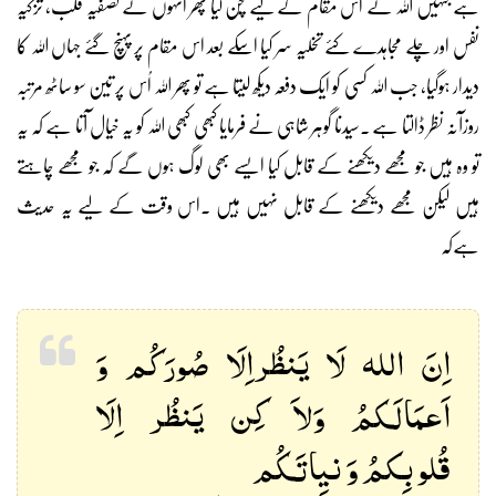
ہے جنہیں اللہ نے اس مقام کے لیے چُن لیا پھر انہوں نے تصفیہ قلب، تزکیہ
نفس اور چلے مجاہدے کئے تخلیہ سر کیا اسکے بعد اس مقام پر پہنچ گئے جہاں اللہ کا
دیدار ہوگیا، جب اللہ کسی کو ایک دفعہ دیکھ لیتا ہے تو پھر اللہ اُس پر تین سو ساٹھ مرتبہ
روزآنہ نظر ڈالتا ہے ۔سیدنا گوہر شاہی نے فرمایا کبھی کبھی اللہ کو یہ خیال آتا ہے کہ یہ
تو وہ ہیں جو مجھے دیکھنے کے قابل کیا ایسے بھی لوگ ہوں گے کہ جو مجھے چاہتے
ہیں لیکن مجھے دیکھنے کے قابل نہیں ہیں ۔اس وقت کے لیے یہ حدیث
ہےکہ
اِنَ اللہ لَا یَنظُراِلَا صُورَکُم وَ
اَعمَالَکمُ وَلاَ کِن یَنظُر اِلَا
قُلوبِکمُ وَ نیِاتَکُم