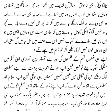
چلاتا دیکھ کر بھی خاموش ہےقرآن شریف میں لکھا ہے مجھ سے مانگو میں تمہاری
دعائیں سنتا ہوں اور ہر انسان دعا میں کہتا ہے اے اللہ یہ بھی دیدے، اے اللہ
وہ بھی دیدے اور لوگ مانگے جا رہے ہیں مگر اللہ کچھ بھی نہیں دے رہا۔ جب کچھ
ہاتھ نہیں آتا تو اسکی تاویل یہ دیتے ہیں کہ ہماری بہت سی دعائیں ایسی ہیں جو
اس دنیا میں ہمارے لیے ٹھیک نہیں اس لئے جنت میں مل جائیں گی یعنی اللہ
ان دعاؤں کو رّد نہیں کرتا ، لیکن اگر تم جہنم میں چلے گئے؟
ایسے ہی فضول قسم کے فلسفوں کی وجہ سے تمہارا دین تمہاری اپنی نظر میں
مشکوک ہوگیا۔ پہلے تو نہیں لیکن اب ہم نے انٹرنیٹ پربہت سے ایسے مسلمان
لوگ دیکھے جن کی پچھلی بیس پچیس نسلیں مسلمان رہی ہونگی لیکن اب اسلام اور
مسلمانوں سے اتنا بد ظن ہوئے کہ اب اپنے نام کے ساتھ ایکس مسلم لگاتے ہیں
۔جس طرح نعت شریف پڑھنے کا مزہ تب ہے جب حضور پاک سامنے ہوں اسی
طرح عبادت کا مزہ بھی تب ہے جب رب سامنے نظر آئے۔ یہ بات انکے لئے