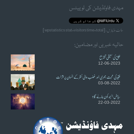
مہدی فاوٗنڈیشن کی ٹوییٹس
سائٹ وزیٹرس: [wpstatistics stat=visitors time=total]
حالیہ خبریں اور مضامین:
خُلق کی حقیقی تشریح
12-06-2023
فقیر کی محبت بھری اور غضب والی نظر کے انسان پر اثرات
03-08-2022
ریاض الجنہ کون جائے گا؟
22-03-2022