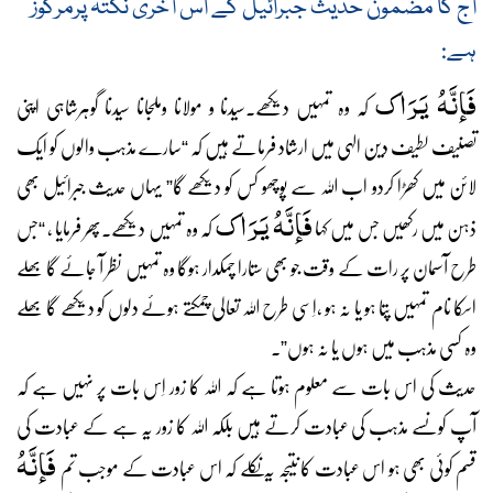
آج کا مضمون حدیث جبرائیل کے اس آخری نکتہ پرمرکوز
ہے:
فَإنَّہُ یَرَاک
کہ وہ تمہیں دیکھے۔سیدنا و مولانا وملجانا سیدنا گوہرشاہی اپنی
تصنیف لطیف دین الہی میں ارشاد فرماتے ہیں کہ “سارے مذہب والوں کو ایک
لائن میں کھڑا کردو اب اللہ سے پوچھو کس کو دیکھے گا” یہاں حدیث جبرائیل بھی
فَإنَّہُ یَرَاک
ذہن میں رکھیں جس میں کہا
کہ وہ تمہیں دیکھے۔پھر فرمایا ، “جس
طرح آسمان پر رات کے وقت جو بھی ستارا چمکدار ہوگا وہ تمہیں نظر آ جائے گا بھلے
اسکا نام تمہیں پتا ہو یا نہ ہو ،اِسی طرح اللہ تعالی چمکتے ہوئے دلوں کو دیکھے گا بھلے
وہ کسی مذہب میں ہوں یا نہ ہوں”۔
حدیث کی اس بات سے معلوم ہوتا ہے کہ اللہ کا زور اِس بات پر نہیں ہے کہ
آپ کونسے مذہب کی عبادت کرتے ہیں بلکہ اللہ کا زور یہ ہے کے عبادت کی
فَإنَّہُ
قسم کوئی بھی ہو اس عبادت کا نتیجہ یہ نکلے کہ اس عبادت کے موجب تم