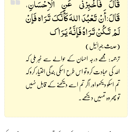
قَالَ فَأَخْبِرْنی عَنِ الْاِحْسَانِ،
قَالَ:أَنْ تَعْبُدَ اللہَ کَأَنَّکَ تَرَاہ فَإنْ
لَمْ تَکُنْ تَرَاہُ فَإنَّہُ یَرَاک
(حدیث جبرائیل)
ترجمہ: مجھے درجہ احسان کے حوالے سے خبر ملی کہ
اللہ کی عبادت کرو تو اس طرح اسکی بندگی اختیار کرو کہ
تم اسکو دیکھو اور اگر تم اسے دیکھنے کے قابل نہیں
تو پھر وہ تمہیں دیکھے۔