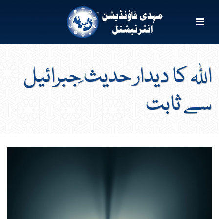
اللہ کا دیدار حدیث ِجبرائیل
سے ثابت