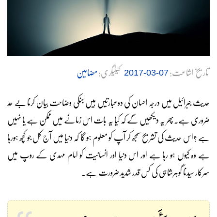
تاریخ اشاعت:
کیٹیگری:
مضامین
07-03-2017
حدیث جبرائیل میں درجہ احسان کی دوعبارتیں ہیں جنکی وضاحت بیان کرنا بے حد
ضروری ہے۔پھر یہ دیکھیں گے کہ کیا یہ بات اس زمانے میں ممکن ہے یا نہیں
ہے ؟اس حدیث کی تشریح سمجھ کر آپ کو معلوم ہو گا کہ دنیا میں آج کل جو کچھ ہورہا
ہے وہ کیوں ہو رہا ہے اور اس دنیا اور انسانیت کو امام مہدی کے روپ میں
سرکار سیدنا گوہرشاہی کی کس قدر شدید ضرورت ہے۔