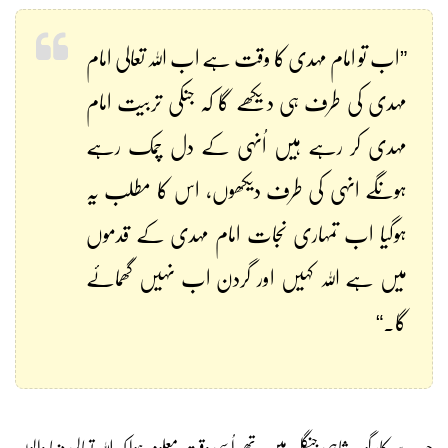
”اب تو امام مہدی کا وقت ہے اب اللہ تعالی امام
مہدی کی طرف ہی دیکھے گا کہ جنکی تربیت امام
مہدی کر رہے ہیں اُنہی کے دل چمک رہے
ہونگے انہی کی طرف دیکھوں، اس کا مطلب یہ
ہوگیا اب تمہاری نجات امام مہدی کے قدموں
میں ہے اللہ کہیں اور گردن اب نہیں گھمائے
گا۔“
جب سرکار گوہر شاہی جنگل میں تھے اُسی وقت معلوم ہوا کہ اللہ تعالی دنیا والوں