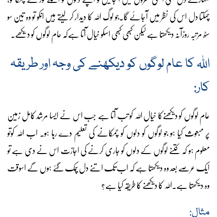
چمکتا دل اس کی نظر میں آجائے گا۔جو لوگ اللہ کا دیدار کر لیتے ہیں انکو تو وہ تین سو
سٹھ مرتبہ روزآنہ دیکھتا ہے لیکن کبھی کبھی اسکو خیال آتا ہےکہ عام لوگوں کو دیکھے۔
اللہ کا عام لوگوں کو دیکھنے کی وجہ اور طریقہ
کار:
عام لوگوں کو دیکھنےکا خیال اللہ کو تب آتا ہے جب اس نے ایسا مرشد کامل زمین
پر مبعوث کیا ہو جو لوگوں کو دلوں کو چمکانے کی تعلیم دے رہا ہو۔ اب اللہ کوتو
معلوم ہو کہ کتنے لوگوں کے دلوں کو جاری کرنے کی اجازت اس نے دی ہے تو
ایک عرصے بعد وہ دیکھتا ہے کہ اب تک اتنے دل چمک گئے ہوں گے اسوقت
وہ دیکھتا ہے۔اللہ کا دیکھنے کا طریقہ کیا ہے؟
مثال: