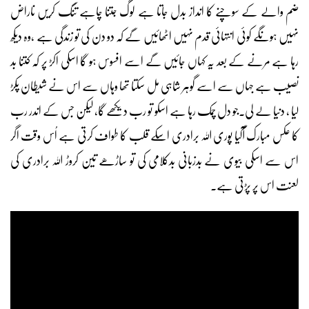
ضم والے کے سوچنے کا انداز بدل جاتا ہے لوگ جتنا چاہے تنگ کریں ناراض
نہیں ہونگے کوئی انتہائی قدم نہیں اٹھائیں گے کہ دو دن کی تو زندگی ہے ،وہ دیکھ
رہا ہے مرنے کے بعد یہ کہاں جائیں گے اسے افسوس ہو گا اسکی اکڑ پر کہ کتنا بد
نصیب ہے جہاں سے اسے گوہر شاہی مل سکتا تھا وہاں سے اس نے شیطان پکڑ
لیا ، دنیا لے لی۔جو دل چمک رہا ہے اسکو تو رب دیکھے گا، لیکن جس کے اندر رب
کا عکس مبارک آگیا پوری اللہ برادری اسکے قلب کا طواف کرتی ہے اُس وقت اگر
اس سے اسکی بیوی نے بدزبانی بدکلامی کی تو ساڑھے تین کروڑ اللہ برادری کی
لعنت اس پر پڑتی ہے۔