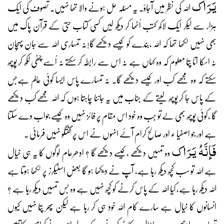
یَرَاک
اللہ کی نظر میں آجاؤ۔ یہ مسئلہ حل ہونے والا تھا نہیں۔ تصوف کی ایک
ہزار سے لیکر ایک لاکھ کتب اُٹھا کر دیکھ لیں کسی کتاب حتیٰ کے قرآن پاک میں
بھی نہیں لکھا تھا کہ اللہ ،بندے کو کیسے دیکھے گا!نہ تمہاری اللہ سے جان پہچان
نہ اسکا اتا پتا معلوم کہ وہ کہاں ہے نہ اس سے رابطہ کر سکتے نہ اُسے چٹھی لکھ کر پوچھ
سکتے کہ وہ مجھے کب اور کیسے دیکھے گا۔ نہ تمہارے پاس ایسا کوئی عالم ہےجس
کے پاس جا کر پوچھ لیتے کے جناب میں یہ جاننا چاہتا ہوں کہ اللہ مجھے کب دیکھے
گا ،کوئی پوچھ بھی لے تو جب وہ خود اس مقام پر فائز نہیں وہ کیسے جواب دے سکتا
ہے اور جو اصفیا ء اور صالح کرام آئے انہوں نے اس پر گفتگو نہیں فرمائی ۔
فَإنَّہُ یَرَاک
وہ تمہیں دیکھے ،کیسے دیکھے گا ؟ ادھرعام لوگوں کا یہ ہی خیال
ہے اللہ تو سب کچھ دیکھ رہا ہے، آپ نے دیکھا ہو گا بعض اسٹیکرز پر لکھا ہوتا ہے
اللہ دیکھ رہا ہے، کیا اللہ کے پاس کرنے کو کچھ نہیں ہے وہ بس تمہیں دیکھ رہا ہے ؟
انسانوں کا خیال ہے سارے کام اللہ خود ہی کر رہا ہے لیکن پھر پتا نہیں کیوں