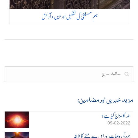
جسمِ مصطفٰیؐ کی تشکیل اور تزین و آرائش
مزید خبریں اور مضامین:
اللہ کا مزاج کیا ہے؟
09-02-2022
حسد کی وجوہات اور اِس سے بچنے کا طریقہ