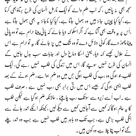
سمجھ بھی نہ پائیں ، کہ اب ضم والے کو ایک نارمل انسان کی طرح برتاؤبھی کرنا
ہے، کیا کیا چیزیں جائز ہیں وہ بھول جاتا ہے، کیا کیا ناجائز یہ بھی بھول جاتا ہے
،اُس پر یہ وقت بھی آتا ہے کہ اگر اسکو کہہ دیا جائے کہ پانی پینا حرام ہے تو وہ پانی
پینا چھوڑ دےگا، کوئی دلائل دے تو وہ شک میں پڑ جائے گا، یہ تو حرام ہے اس
نے حلال کیسے کہہ دیا، یعنی اسکا دماغ دل اور جذبات سب بدل جائیں گے
انسان کی طرح نہیں سوچے گا، اس میں زندگی کی طلب نہیں رہے گی، ایک
طلب جو ہو گی وہ رب کی طلب ہوگی جس میں وہ ضم ہوا ہے، ضم ہونے کے بعد
طلب ایسی ہو گی کہ جیسے اس میں رتی برابر بھی رب نہیں ہے ، صرف طلب
ہے ۔اب اُسے زیرو سے سو تک رب چاہیئے ، حالانکہ ضم ہو گیا ہے لیکن طلب
کا یہ عالم ہوگا کہ کہیں سے آجائیں کہیں سے دیکھ لیں ، کیونکہ انکے اندر جانے سے
انکی طلب بڑھی ہے، جب تک وہ باہر ہیں طلب نہیں ہے جب وہ اندر چلے
گئے تو اب پتا چلا ہے وہ کون ہیں۔