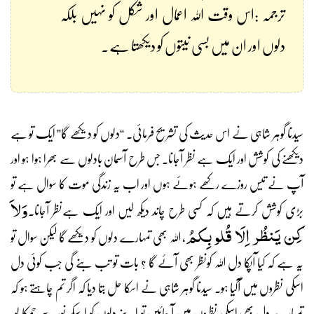
ترجمہ :اس وقت اللہ اعمال اور شکل کو نہیں بلکہ
دلوں اور ان میں بسی نیتوں کو دیکھتا ہے۔
سیدنا گوہر شاہی نے اس حدیث کی تشریح فرمائی۔ “دلوں کو دیکھے گا” ایک تو ہے
دیکھنے کی کوشش اور ایک ہے نظر آجانا۔ جس طرح آسمان بادلوں سے بھرا ہوا ہو اور
آپ نے تیس روزے رکھے ہوئے ہوں اور اب یہ زندگی موت کا سوال ہے تو
وَلاَ
بڑی کوشش کرتے ہیں کہ کسی طرح چاند دیکھ لیں اور ایک ہےنظر آجانا۔
کِن یَنظُر اِلَا قُلوبِکمُ
، اللہ بھی تمہارے دلوں کو دیکھے گا لیکن سوال تو
یہ ہے کہ کیا آپکا دل اللہ کونظر بھی آئے گا ؟ بات تو تب بنے گی جب کوئی دل
اسکی نظروں میں آگیا ہو۔ سیدنا گوہر شاہی نے اسکا حل بتا دیا کہ اگر تم چاہتے ہو کہ
تمہارے دل بھی اسکی نظروں میں آ جائیں تو اپنے دلوں کو اسکے نور سے چمکا لو،