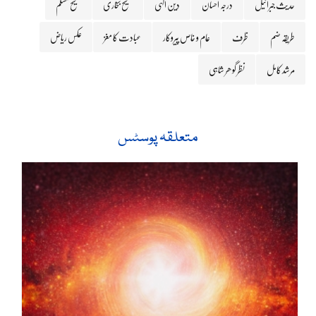
حدیث جبرائیل
درجہ احسان
دین الہی
صحیح بخاری
صحیح مسلم
طریقہ ضم
ظرف
عام و خاص پیروکار
عبادت کا مغز
عکس ریاض
مرشد کامل
نظر گوھر شاہی
متعلقہ پوسٹس