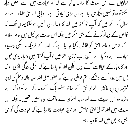
مولویوں نے اس حدیث کا ترجمہ یہ کیا ہے کہ تم عبادت میں اسے نہیں دیکھ
سکتے تو وہ تو تمہیں دیکھ ہی رہا ہے، یہ بڑی زیادتی ہے۔ وہابی اور سنی علماء سے ہم
سوال کرتے ہیں کہ آپ توکہتے ہیں اللہ کا دیدار ہی نہیں ہوسکتا یہاں تک کہ
خواص کے دیدار کرنے کے بھی منکر ہیں جبکہ اس حدیث جبرائیل میں عالم اسلام
کے خاص و عام اُمتی کو مخاطب کیا جا رہا ہے کہ اللہ کے نزدیک اُسکی پسندیدہ
عبادت ہے وہ کیا ہے۔آج جب نماز پڑھتے ہیں تو آپ کو نماز میں دنیا ، بیوی بچوں
اور کاروبار کے خیالات آتے ہیں لیکن اللہ تو چاہتا ہے کہ اسکی بندگی ایسی ہو کہ
جس میں بندہ اُسے دیکھے ،ستم ظریفی یہ ہے کہ حضور صلی اللہ علیہ والہ وسلم کی زوجہ
محترمہ بی بی عائشہ نے تو سختی کے ساتھ حضور پاک کےدیدار کرنے کو رّد کیا ہے
،شاید وہ اِس حدیث سے اور درجہ احسان سے واقف ہی نہیں تھیں۔ جبکہ اِس
حدیث میں اللہ تعالیٰ اپنی خواہش اور طریقہ عبادت بتا رہا ہے کہ عبادت کی کوالٹی
ایسی ہو جس میں اللہ کا دیدار ہو۔