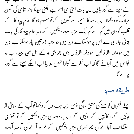
کےسینہ سے گزر جائیں ۔یہ بات اتنی ہی اہم ہے جتنی سیدنا گوھر شاہی کی تصویر
مبارک کو دیکھنا۔ جب سرکار سینےسے گزریں گے تو معلوم ہو گا۔عام پیرو کار کے
قلب کو دن میں کم سے کم ایک مرتبہ ضرور دیکھیں گے ، یہ عام پیرو کار کی بات
بتائی جا رہی ہے اس پر ہوسکتا ہے دن میں دو مرتبہ پھر تین چار ہوسکتا ہے دن
میں سو مرتبہ نظر ڈالیں ،سو دفعہ نظر ڈال دیں پھر بھی وہ کہے ھل من مزید ، اب وہ
خواص میں آجائے گا کہ اب نظر سے گزارا نہیں ہو رہا اب اسکے سینے سے گزرنا
پڑے گا۔
طریقہ ضم:
پہلے نظروں کو سہنے کی مشق ہو گی پہلی مرتبہ جب دل کو دیکھا تو آپ کے ہوش اڑ
جائیں گے ، کانپیں گے روئیں گے ، جب دوسری مرتبہ دیکھیں گے تو تھوڑی
استطاعت آجائے گی پھر تیسری مرتبہ دیکھیں گے تو اور آئے گی آہستہ آہستہ