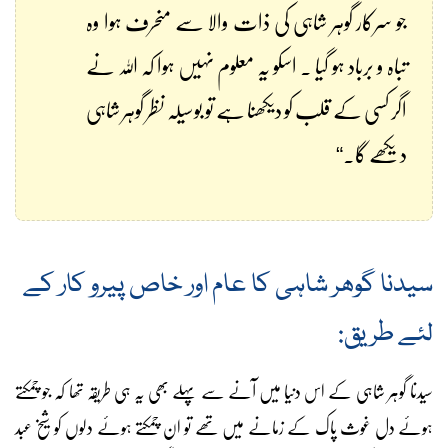
جو سرکار گوہر شاہی کی ذات والا سے منحرف ہوا وہ
تباہ و برباد ہو گیا ۔ اسکو یہ معلوم نہیں ہوا کہ اللہ نے
اگر کسی کے قلب کو دیکھنا ہے تو بوسیلہ نظر گوہر شاہی
دیکھے گا۔“
سیدنا گوھر شاہی کا عام اور خاص پیرو کار کے
لئے طریق:
سیدنا گوہر شاہی کے اس دنیا میں آنے سے پہلے بھی یہ ہی طریقہ تھا کہ جو چمکتے
ہوئے دل غوث پاک کے زمانے میں تھے تو ان چمکتے ہوئے دلوں کو شیخ عبد