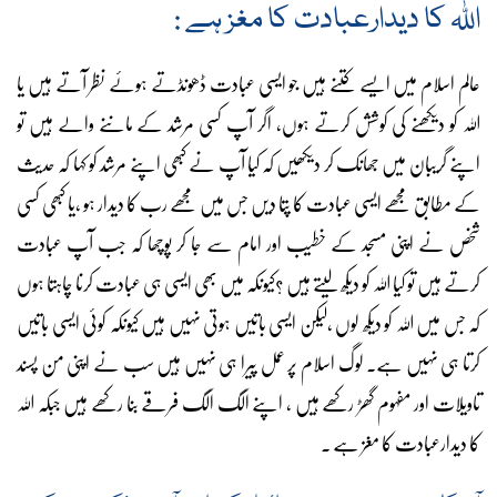
اللہ کا دیدارعبادت کا مغز ہے :
عالم اسلام میں ایسے کتنے ہیں جو ایسی عبادت ڈھونڈتے ہوئے نظر آتے ہیں یا
اللہ کو دیکھنے کی کوشش کرتے ہوں، اگر آپ کسی مرشد کے ماننے والے ہیں تو
اپنے گریبان میں جھانک کر دیکھیں کہ کیا آپ نے کبھی اپنے مرشد کو کہا کہ حدیث
کے مطابق مجھے ایسی عبادت کا پتا دیں جس میں مجھے رب کا دیدار ہو ،یا کبھی کسی
شخص نے اپنی مسجد کے خطیب اور امام سے جا کر پوچھا کہ جب آپ عبادت
کرتے ہیں تو کیا اللہ کو دیکھ لیتے ہیں ؟کیونکہ میں بھی ایسی ہی عبادت کرنا چاہتا ہوں
کہ جس میں اللہ کو دیکھ لوں ،لیکن ایسی باتیں ہوتی نہیں ہیں کیونکہ کوئی ایسی باتیں
کرتا ہی نہیں ہے۔ لوگ اسلام پر عمل پیرا ہی نہیں ہیں سب نے اپنی من پسند
تاویلات اور مفہوم گھڑ رکھے ہیں ، اپنے الگ الگ فرقے بنا رکھے ہیں جبکہ اللہ
کا دیدارعبادت کا مغز ہے ۔