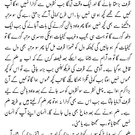
ظرف بڑھتا جائے گا اور ایک وقت آیئگا جب نظروں سے گزارا نہیں ہوگا آپ
کہیں گے مجھے کچھ ہو ہی نہیں رہا ، اِس طرح کہانی آگے بڑھتی رہے گی سو مرتبہ
دیکھنے سے بھی کچھ نہیں ہوگا پھر وجود ِباطن گزرنے کی بات آجائے گی جب ایک
دفعہ گزرے گا تو بہت ہی عجیب وغریب کیفیات ہونگی دوسری مرتبہ گزرے گا تو
کیفیات کم ہو جائیں گی کیونکہ دل کو تھوڑا ظرف مل گیا پھر سو مرتبہ بھی دل سے
گزرے گا تو وہ آرام سے بیٹھا ہے اسکے بعد فیصلہ کریں گے کہ اب یہ ضم کے
قابل ہو گیا ہے۔ آدمی کے ظرف کی فریکوئینسی جب بڑھ جاتی ہے تو اس کو کچھ
محسوس نہیں ہوتا جب کوئی تگڑا جھٹکا لگے گا تب کچھ محسوس ہوا گا تو کہیں گے آج
بڑا کرم ہوا ہے ۔پہلی نظر سے سو نظروں کو سہہ جانے کے بعد وجود باطن کے لیے
ظرف آزمایا جاتا ہے جب اس سے بھی گزارا نہ ہو تو پھر ضم کر لیتے ہیں یہ طریقہ ضم
ہے۔ ضم ہونے کے بعد دماغ بھی بدل جائے گا، انسان اپنے آپ کو انسان
نہیں سمجھتا یا تو رب سمجھتا ہے یا مٹی۔
ضم کے بعد دماغ کو سیٹ رکھنا بہت بڑی کرامت ہے اتنی بڑی کہ شاید آپ