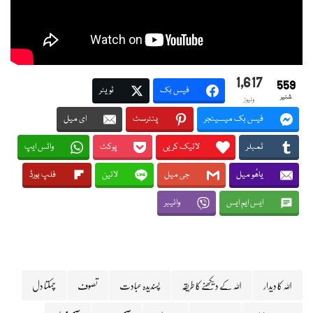
1,617
559
فیس بک
ٹویٹر
شئیر
وئیوز
فیس بک میسینجر
پنٹرسٹ
ای میل
ٹمبلر
لائیک کریں
پوکٹ
واٹس ایپ
یاھُو میل
جی میل
لائین
فلپ بورڈ
ایس ایم ایس
وائیبر
اللہ کا دیدار
اللہ کے دیکھنے کا طریقہ
پسندیدہ عبادت
تصوف
چمکتا دل