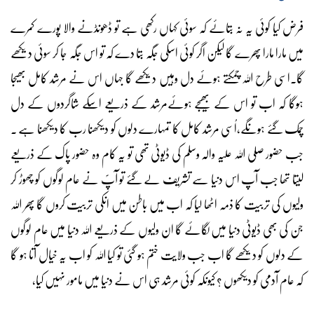
فرض کیا کوئی یہ نہ بتائے کہ سوئی کہاں رکھی ہے تو ڈھونڈنے والا پورے کمرے
میں مارا مارا پھرے گا لیکن اگر کوئی اسکی جگہ بتا دے کہ تو اس جگہ جا کر سوئی دیکھے
گا۔اسی طرح اللہ چمکتے ہوئے دل وہیں دیکھے گا جہاں اس نے مرشد کامل بھیجا
ہوگا کہ اب تو اس کے بھیجے ہوئےمرشد کے ذریعے اسکے شاگردوں کے دل
چمک گئے ہونگے،اُسی مرشد کامل کا تمہارے دلوں کو دیکھنا رب کا دیکھنا ہے ۔
جب حضور صلی اللہ علیہ والہ وسلم کی ڈیوٹی تھی تو یہ کام وہ حضور پاک کے ذریعے
لیتا تھا جب آپ اس دنیا سے تشریف لے گئے تو آپؐ نے عام لوگوں کو چھوڑ کر
ولیوں کی تربیت کا ذمہ اٹھا لیا کہ اب میں باطن میں انکی تربیت کروں گا پھر اللہ
جن کی بھی ڈیوٹی دنیا میں لگائے گا ان ولیوں کے ذریعے اللہ دنیا میں عام لوگوں
کے دلوں کو دیکھے گا اب جب ولایت ختم ہو گئی تو کیا اللہ کو اب یہ خیال آتا ہو گا
کہ عام آدمی کو دیکھوں ؟ کیونکہ کوئی مرشد ہی اس نے دنیا میں مامور نہیں کیا،