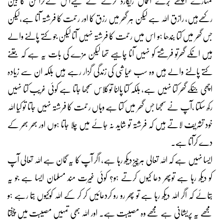
تمہارے اچھے بُرے اعمال ریکارڈ کرنے کے لیےاس نےکرامن کاتبین
رکھےہیں، رازق اللہ ہے لیکن ہر گھر میں رزق کا اور رحمت کا فرشتہ آتا ہے،لیکن
جس گھر میں کتا بندھا ہو اس میں رحمت کا فرشتہ نہیں آتا لیکن جو کتے پالنے والے
ہیں انکے گھرتو فرشتے کو نہیں آنا چاہیے تھا لیکن مزے کی بات یہ ہے کہ جتنے
کتے پالنے والے ہیں وہ سب عیاشی کی زندگی گزار رہے ہیں بلکہ ان سے زیادہ
اچھی جنکے گھر کتا نہیں ہے، بلکہ کتا پالنا توکلاس سمجھا جاتا ہے کوئی غریب کتا نہیں
رکھ سکتا ،آپ نے سمجھا جس گھر میں کتا ہے وہاں رحمت کا فرشتہ نہیں جاتا تو کیا اللہ
خود تشریف لاتے ہیں کہ فرشتہ تو شاید نہ جائے میں چلا جاتا ہوں اور بھر بھر کے
دے کرآتا ہے۔
ایسا نہیں ہے کہ اللہ تعالی ہرچیز دیکھ رہا ہے، اگر آپ کا یہ گمان ہے اللہ تعالی آپ
کو دیکھ رہا ہے توپھر دعا کیوں کرتے ہو؟ کوئی غیرت مند مسلمان ایسا ہے جو یہ
بتائے کہ اگر اللہ دیکھ رہا ہے تو پھر رو رو کردعائیں کر کر کے اللہ کوکیوں بتا رہے ہو
مجھے یہ پریشانی ہے مجھے وہ مصیبت ہے۔ اور اللہ بھی تمہیں مصیبت میں چیختا