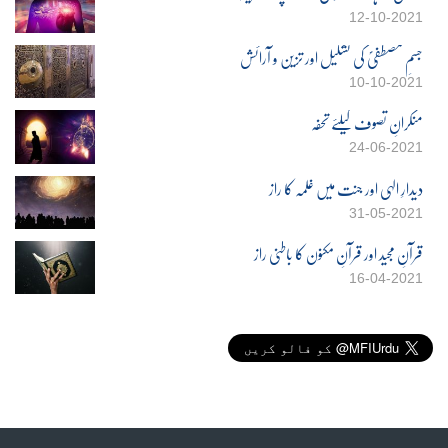
12-10-2021
جسمِ مصطفٰیؐ کی تشکیل اور تزین و آرائش
10-10-2021
منکرانِ تصوف کیلئے تحفہ
24-06-2021
دیدارِ الہٰی اور جنت میں غلمہ کا راز
31-05-2021
قرآنِ مجید اور قرآنِ مکنون کا باطنی راز
16-04-2021