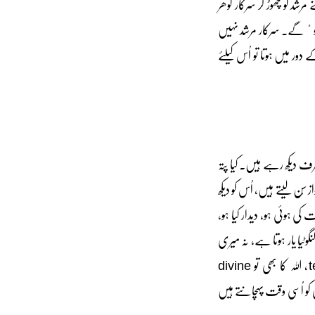
شد کو چھوڑ کر سرکار گوھر
بناوٴ گے۔ سرکار مرشد نہیں
دور میں ہوتا تو اُس کیلئے
 صرف دیکھ رہے ہیں۔ کیا پتہ
 سُن لیتے ہیں، اُس کو دیکھ
 ہوئی ہو، دیدار کیا ہو،
رہا ہوں۔ ایسی دوستی جیسے لنگوٹیا یار ہوتا ہے، نہ میری
کوئی چیز اُس سے چُھپی نہ اُس کی کوئی چیز مجھ سے چُھپی۔ اللہ کا مزاج، اللہ کی فطرت، اُس کا temparament، اللہ کا بھی تو divine
tempa بھی ہوگا۔ صحیح طور آپ کسی کو اُسی وقت پہچانتے ہیں