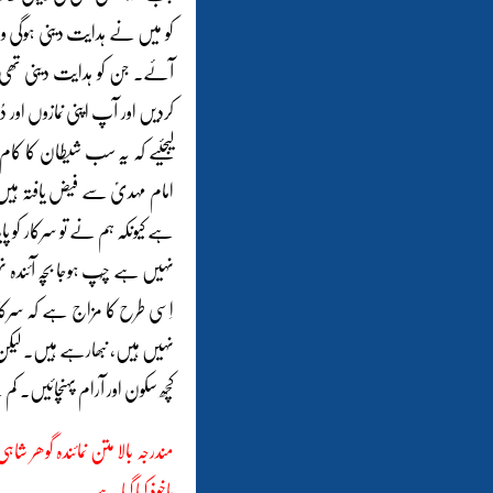
کو میں نے ہدایت دینی ہوگی وہ
آئے۔ جن کو ہدایت دینی تھی
کردیں اور آپ اپنی نمازوں اور
لیجئیے کہ یہ سب شیطان کا کام 
امام مہدیؑ سے فیض یافتہ ہیں پ
ہے کیونکہ ہم نے تو سرکار کو پای
نہیں ہے چُپ ہوجا بچہ آئندہ
اِسی طرح کا مزاج ہے کہ سرک
نہیں ہیں، نبھارہے ہیں۔ لیکن
کچھ سکون اور آرام پہنچائیں۔ کم 
ماخوذ کیا گیا ہے ۔