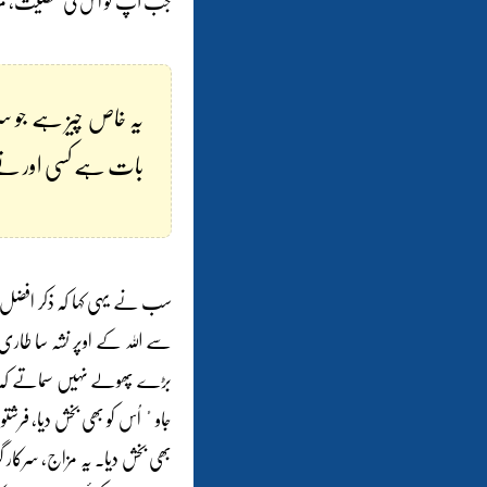
جب آپ کو اُس کی شخصیت، مزاج،
یہ خاص چیز ہے جو سر
بات ہے کسی اور نے نہ
سب نے یہی کہا کہ ذکر افضل ہے
سے اللہ کے اوپر نشہ سا طاری 
بڑے پھولے نہیں سماتے کہ ہمیں 
جاوٴ اُس کو بھی بخش دیا، فرشت
بھی بخش دیا۔ یہ مزاج، سرکار گ