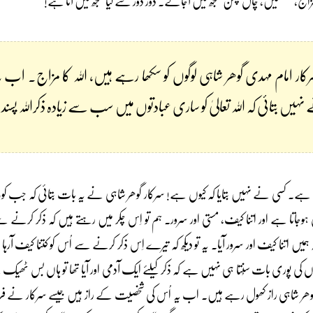
 خصلتیں، چال چلن سمجھ میں آجائے۔ دُور دُور سے کیا سمجھ میں آتا ہے!
کار امام مہدی گوھر شاہی لوگوں کو سکھا رہے ہیں، اللہ کا مزاج۔ اب ی
یں بتائی کہ اللہ تعالیٰ کو ساری عبادتوں میں سب سے زیادہ ذکراللہ پس
۔ کسی نے نہیں بتایا کہ کیوں ہے! سرکار گوھر شاہی نے یہ بات بتائی کہ جب کوئی الل
ہوجاتا ہے اور اتنا کیف، مستی اور سرور۔ ہم تو اِس چکر میں رہتے ہیں کہ ذکر کرنے 
اتنا کیف اور سرور آیا۔ یہ تو دیکھ کہ تیرے اِس ذکر کرنے سے اُس کو کتنا کیف آرہا 
وں کی پوری بات سُنتا ہی نہیں ہے کہ ذکر کیلئے ایک آدمی اور آیا تھا تو ہاں بس ٹھیک
وھر شاہی راز کھول رہے ہیں۔ اب یہ اُس کی شخصیت کے راز ہیں جیسے سرکار نے فرمایا کہ 