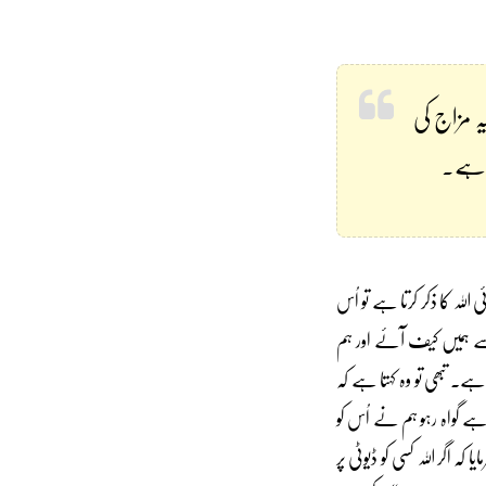
ہ مزاج کی
ند ہے۔
ہ کا ذکر کرتا ہے تو اُس
سے ہمیں کیف آئے اور ہم
ہے۔ تبھی تو وہ کہتا ہے کہ
 ہے گواہ رہو ہم نے اُس کو
اگر اللہ کسی کو ڈیوٹی پر