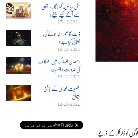
جشنِ ریاض: گناہگار سابقون
سے آگے کیسے پہنچے؟
27-12-2021
ذات کا علم عطا ہونے کی
نشانی کیا ہے؟
15-12-2021
رمضان المبارک میں اعتکاف
کی ضرورت و اہمیت
13-12-2021
شخصیتِ محمدی کے باطنی
حقائق
12-10-2021
وں کو ذکرفِکر کے ذریعے،