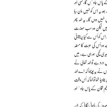
ی کے پاس جاوٴں گا، کسی اور
عد یہ اِس کو نہیں مان رہا
نہیں دوں گا۔ یہ اللہ پھر
جائیں لیکن وہ سب معذرت
وٴ، جس کو میں نے بٹھایا ہے اِس کو اُس سے کیا پریشانی
ے وہ اُس کی عزت کا مسئلہ
و میری کچی ہورہی ہے، میں
 درد ہے تو اللہ تعالیٰ نے
نہوں نے یہ پوچھا کہ اے اللہ
ادیا تھا تو کہا کہ اُس وقت
یم لقمان کے پاس جاوٴ اور
بروں کی ڈیوٹی لگائی کہ جن