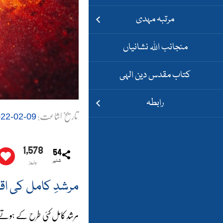
مرتبہ مہدی
منجانب اللہ نشانیاں
کتاب مقدس دین الہی
رابطہ
تاریخ اشاعت:
09-02-2022
1,578
54
شئیر
وئیوز
مرشدِ کامل کی اق
مرشدِ کامل کئی طرح کے ہوتے ت