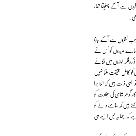
ظروں سے آگے پہنچاتا تھا،
ھی۔
 جب نظروں سے آگے جانا
سارے مریدوں کو اُس نے
ذکروفکر، نمازوں میں لگائے
 کو کامل حقیقت ملتا نہیں
ایسی ذات ہیں کہ اتنا بڑا
ار گوھر شاہی کی سخاوت کو
ے ہیں کہ سامنے والے کو
ہے کہ اچھا یہ بس ایسے ہی