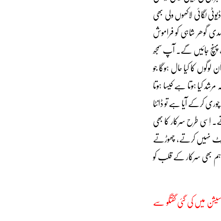
ٹی لگائی لاکھوں ولی بھی
دی گوھر شاہی کو فراموش
، پہنچ جائیں گے۔ آپ سمجھ
لوگوں کا کیا حال ہوگا جو
شد کیا ہوتا ہے کیسا ہوتا
چوری کرکے آیا ہے تو ڈانٹا
۔ اِسی طرح سرکار کا بھی
 ڈپٹ نہیں کرتے، چھوڑتے
 ہم بھی سرکار کے قلب کو
زمِ مرشد کے موقع پر یو ٹیوب لائیو سیشن میں کی گئی گفتگو سے