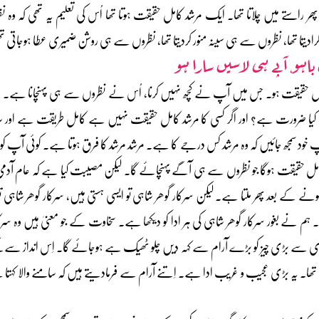
پھر راستے میں چلاتا تھا۔ ایک مرشد کامل حقیقت ہوتا تھا اُس کی تعلیم یہ تھی کہ وہ ن
تا تھا، نظروں سے ہی سینہ منور کردیتا تھا، نظروں سے ہی روشن ضمیری عطا ہوجاتی ت
اہو، آپے ہی لاسیں سارا ہو
کامل حقیقت ہو۔ جس میں آپ نے کچھ نہیں کرنا، اُس نے نظروں سے ہی پہنچانا ہے۔
کیا ضرورت ہے؟ اور اگر کسی کا مرشد کامل حقیقت نہیں ہے کامل طریقت ہے اور 
ٓپ خود سمجھ جائیں کہ وہ مرشد کس درجے کا ہے۔ مرشد مرشد کا فرق ہوتا ہے۔ کوئی آپ کو 
کامل حقیقت ہوگا جو نظروں سے ہی آگے پہنچائے گا۔ لیکن مصیبت کیا ہے کہ عام آدمی
 کے بعد پھر ملتا ہے۔ لیکن سرکار گوھر شاہی تو ایسی ہستی ہیں، سرکار گوھر شاہی تو 
۔ ہم نے بغور سرکار گوھر شاہی کی ہر ادا کو دیکھا ہے۔ سخاوت کے جو معنیٰ ہیں وہ سرک
سے بڑی چیز کو بڑے آرام سے کہہ دیں چلو ٹھیک ہے ہوجائے گا۔ اِس انداز سے کہت
 تھا۔ یہ بڑی عجیب و غریب ادا ہے۔ اِتنے آرام سے فرمادیتے ہیں کہ سامنے والا کہتا 