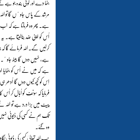
بٹھا دے اور کوئی بندہ جو ہے کہ
مرشد کے پاس جاوٴں گا تو اللہ ت
ہے۔ پھر وہ فرماتا ہے کہ اب تج
اُس کو اپنی ضد بنالیتا ہے۔
ہے، نہیں دوں گا بیٹھ جاوٴ۔ پھ
ہے کہ میں نے اُس کو بٹھایا ا
اِس کو کچھ کیوں دوں گا اُدھر ہ
فرمایا کہ سونف کو اُبال کر اُس ک
پیٹ میں بڑا درد ہے تو اللہ نے 
تک ہم نے کسی کی ڈیوٹی نہیں ل
وہ گئے۔
جب اللہ تعالیٰ کسی کی ڈیوٹی لگ