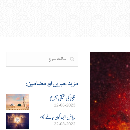
مزید خبریں اور مضامین:
خُلق کی حقیقی تشریح
12-06-2023
ریاض الجنہ کون جائے گا؟
22-03-2022