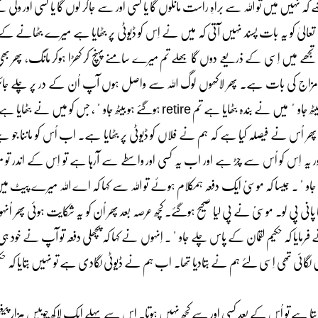
ے کہ نہیں میں تو اللہ سے براہِ راست مانگوں گا یا کسی اور سے جاکر لوں گا یا کسی اور ول
عالیٰ کو یہ بات پسند نہیں آتی کہ میں نے اِس کو ڈیوٹی پر بٹھایا ہے میرے بٹھانے کے ب
ھے میں اِسی کے ذریعے دوں گا بھلے تم میرے سامنے پہنچ کر کھڑا ہوکر مانگ، پھر بھی 
 یہ مزاج کی بات ہے۔ پھر لاکھوں لوگ اللہ سے واصل ہوں آپ اُن کے در پر چلے 
کرلیں گے۔ اللہ فرمائے گا کہ بیٹھ جاوٴ میں نے بندہ بٹھایا ہے تم retire ہوگئے ہو بیٹھ جا
ر اُس نے فیصلہ کیا ہے کہ ہم نے فلاں کو ڈیوٹی پر بٹھایا ہے۔ اب اُس کو ماننا جو ہ
ور یہ اِس کو اُس سے چِڑ ہے اور اب یہ کسی اور واسطے سے آرہا ہے تو اِس کے اندر ت
ی جاوٴ۔ جیسا کہ موسٰیؑ ایک دفعہ ہمکلام ہوئے تو اللہ سے کہا کہ اے اللہ میرے پیٹ میں
ا پانی پی لو۔ موسٰیؑ نے پی لیا صحیح ہوگئے۔ کچھ عرصہ بعد پھر اُن کو یہ شکایت ہوئی پھر اُ
فرمایا کہ حکیم لقمان کے پاس چلے جاوٴ۔ اِنہوں نے کہا کہ پچھلی دفعہ تو آپ نے خود ہی بت
گائی تھی اِسی لئے ہم نے بتادیا تھا۔ اب ہم نے ڈیوٹی لگادی ہے تو نہیں بتایا کہ حک
ادیتا ہے تو اُس کے بعد کسی اور سے کچھ نہیں ہوتا۔ اِس سے پہلے ایک لاکھ چوبیس ہزار پیغم