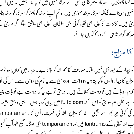
نا چھوڑدیں۔ سرکار گوھر شاہی کسی کے مرشد نہیں ہیں تو یہ نہ سمجھیں کہ میں اپنے مر
ہیں سوچنا ہے کیونکہ سرکار مرشد تھوڑی ہیں جو تم اپنے مرشد کو چھوڑ کر سرکار کو مرشد 
یؑ ہیں۔ کائنات کا کوئی بھی فقیر، کوئی بھی سلطان، کوئی بھی عاشق ہوتا، اگر مہدیؑ کے 
 سرکار گوھر شاہی کے در کا کتا بن جائے۔
 کا مزاج:
 کو دیدار کے بعد بھی نہیں ملتا۔ معارفت کا علم اللہ کو جاننا ہے۔ دیدار میں کہاں! وہ تو
اج کا دیدار والوں کو کیا پتہ؟ یہ جو ولائت اور دوستی ہے یہ نام کی دوستی ہے۔ اُس کی آواز
ہمکلام ہوجاتے ہیں تو دوست کہلاتے ہیں۔ دوستی تو ہے یہ کہ دوست ہے تو بات چیت کی
ملاقات کی ہوئی ہو۔ یہ دوستی تو ہے لیکن ہم دوستی کو اُس کے full bloom میں بیان کر
temparament ہے نا۔ جب اللہ تعالیٰ کے tantrums ہیں تو rament