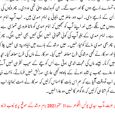
 تمہارے ذریعے دوں گا اور سب گئے۔ جن کو ہدایت دینی تھی وہ دی۔ پھر ولیوں کی ڈیو
 اُن کے ذریعے دی۔ اب دور حاضر میں ڈیوٹی پر امام مہدیؑ ہیں۔ اب آپ امام مہ
 دُرودوں میں لگے رہیں اور اپنے آپ کو سمجھیں کہ امام مہدی کو ماننا ضروری تھوڑی ہے
ہے۔ امام مہدی کے بغیر آپ کی کوئی شنوائی نہیں ہوگی کہیں بھی نہیں ہوگی۔ پھر اُن 
ھر بھی مہدی ماننے کو تیار نہیں۔ ہمیں مرشد کے بارے میں ذیادہ پتہ ہی نہیں چلا کہ مر
ا اور سرکار نے کبھی مرشد کی طرح معاملہ نہیں کیا۔ سرکار نے ماں کی طرح معاملہ کیا۔ بچہ 
 نہیں کرنا۔ جیسے ماں کی محبت اندھی ہوتی ہے اُس کو بچے کے عیب نظر ہی نہیں آتے
ار ہمارے عیوب پر شاہد ہونے کے باوجود کبھی ہماری سرزنش نہیں فرماتے، ڈانٹ
 اب تو وقت آگیا ہے کہ ہم اِس بات کا احساس کرلیں کہ سرکار نے بہت نبھالیا، اب
سے کم اتنا ہی کرلیں کہ جو گوھر کا نہیں وہ ہمارا نہیں۔
مندرجہ بالا متن نمائندہ گوھر شاہی عزت مآب سیدی یونس الگوھر سے 11 ستمبر 2021 ب