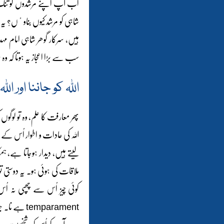
اب آپ اپنے مرشدوں کو تنگ کر
شاہی کو مرشد کیوں بناوٴں؟ یہ ن
ہیں، سرکار گوھر شاہی امام مہد
سب سے بڑا اعجاز یہ ہوتا کہ وہ
اللہ کو جاننا اور اللہ
پھر معارفت کا علم، وہ تو لوگوں
اللہ کی عادات و اطوار اُس کے مز
لیتے ہیں، دیدار ہوجاتا ہے، 