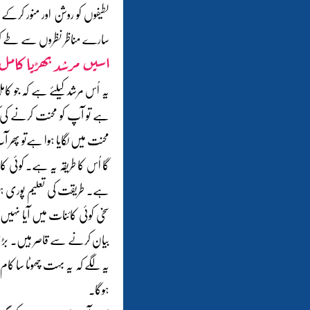
لطیفوں کو روشن اور منور کرکے 
سارے مناظر نظروں سے طے کرادی
اسیں مرشد پھڑیا کامل ب
یہ اُس مرشد کیلئے ہے کہ جو 
ہے تو آپ کو محنت کرنے کی 
محنت میں لگایا ہوا ہےتو پھر ا
گا اُس کا طریقہ یہ ہے۔ کوئی 
ہے۔ طریقت کی تعلیم پوری ہونے
سخی کوئی کائنات میں آیا نہیں
بیان کرنے سے قاصر ہیں۔ بڑی 
یہ لگے کہ یہ بہت چھوٹا سا کام
ہوگا۔