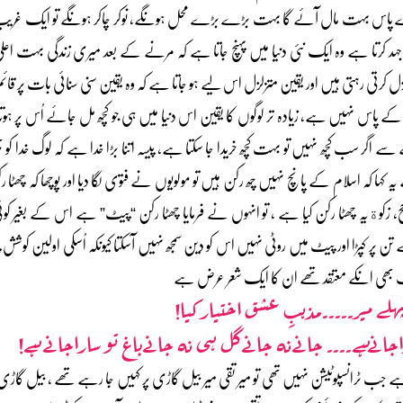
پاس بہت مال آئے گا بہت بڑے بڑے محل ہونگے، نوکر چاکر ہونگے تو ایک غریب آد
 کرتا ہے وہ ایک نئی دنیا میں پہنچ جاتا ہے کہ مرنے کے بعد میری زندگی بہت اعلی 
 کرتی رہتی ہیں اور یقین متزلزل اس لیے ہو جاتا ہے کہ وہ یقین سنی سنائی بات پر ق
اس کے پاس نہیں ہے، زیادہ تر لوگوں کا یقین اس دنیا میں ہی جو کچھ مل جائے اُس پر
اگر سب کچھ نہیں تو بہت کچھ خریدا جا سکتا ہے، پیسہ اتنا بڑا خدا ہے کہ لوگ خدا کو 
یہ کہا کہ اسلام کے پانچ نہیں چھ رکن ہیں تو مولویوں نے فتوی لگا دیا اور پوچھا کہ چھٹا 
ہ، حج، زکوةیہ چھٹا رکن کیا ہے ، تو انہوں نے فرمایا چھٹا رکن “پیٹ” ہے اس کے بغیر
پر کپڑا اور پیٹ میں روٹی نہیں اس کو دین سمجھ نہیں آسکتا کیونکہ اُسکی اولین کو
 غالب بھی انکے معتقد تھے ان کا ایک شعر عرض ہے
لے میر۔۔۔۔۔مذہبِ عشق اختیار کیا!
راجانےہے۔۔۔۔ جانےنہ جانےگل ہی نہ جانےباغ تو ساراجانے ہے!
ے جب ٹرانسپوٹیشن نہیں تھی تو میر تقی میر بیل گاڑی پر کہیں جا رہے تھے ، بیل گا