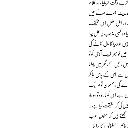
ترتے وقت فرمایا تازہ کلام
ن کے پیٹ بھرے ہوئے ہیں
 خرد ، اہل عقل اس حقیقت
وہ کسی مذہب پر عمل پیرا
 جو دنیا کا مال کمانے کی
ں تو پھر غریب آدمی کو تو
یں ، جس کے گھر میں چولہا
یں ہے اس کے پاس جا کر
ں کرے گی، مسلمان قوم ایک
ے اس کو مار دو تو وہ مار
 نہیں کی کہ حقیقت کیا ہے۔
سمجھتے ہیں کہ سعودیہ عرب
یں مسلمانوں کا برا حال