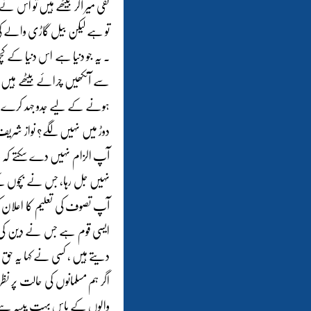
تقی میر آکر بیٹھے ہیں تو اس ن
تو ہے لیکن بیل گاڑی والے کی
۔ یہ جو دنیا ہے اس دنیا کے 
سے آنکھیں چرائے بیٹھے ہیں ۔و
ہونے کے لیے جدو جہد کرے؟ دنی
دوڑ میں نہیں لگے؟ نواز شریف 
آپ الزام نہیں دے سکتے کہ وہ 
نہیں جل رہا، جس نے بچوں ک
آپ تصوف کی تعلیم کا اعلان کر
ایسی قوم ہے جس نے دین کی بات
دیتے ہیں ، کسی نے کہا یہ حق ہے
اگر ہم مسلمانوں کی حالت پر ن
والوں کے پاس بہت پیسہ ہے تو