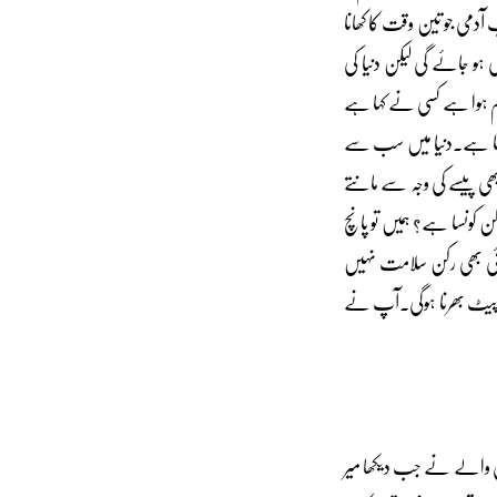
می جو تین وقت کا کھانا
ہو جائے گی لیکن دنیا کی
ائم ہوا ہے کسی نے کہا ہے
 ہوتا ہے۔دنیا میں سب سے
بھی پیسے کی وجہ سے مانتے
رکن کونسا ہے؟ ہمیں تو پانچ
 کوئی بھی رکن سلامت نہیں
شش پیٹ بھرنا ہوگی۔آپ نے
ڑی والے نے جب دیکھا میر