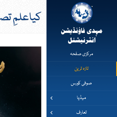
کیاعلمِ تصو
مرکزی صفحہ
تازہ ترین
صوفی کورس
میڈیا
تعارف