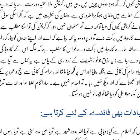
 کرپشن کیوں کرتے ہو؟ دونوں چیزیں چل رہی ہیں ، کرپشن والا عقیدہ درست ہے یا اللہ 
 کے معاملے میں پٹھان ہونا بڑا ضروری ہے، پٹھان کی فطرت میں ہے کہ اگر اسکی سوئی ک
تو نے کرپشن کیوں کی؟ یا تو کہہ دے تم مسلمان نہیں ہو، اگر کرپشن کی تو اسکا مطلب ہے
ے کاروبار میں برکت دے تو در پردہ وہ یہ کہہ رہا ہے کہ اے اللہ اپنے بندوں کو بیمار کر، ا
نگے اے اللہ ہمارے کاروبار میں برکت دے تو اس کا مطلب ہے کہ لوگ اس کے کاروبارک
دے رہا ہے؟ یہ رزق جو نواز شریف کے زرداری کے پاس ہے یہ کہاں سے آیا ہے؟ کیا
م کی کمائی سے بنگلہ بنایا اور اس پر لکھ دیا ماشا اللہ، حرام کی کمائی سے حج و عمرہ پر گئے
ا سمجھتا ہے کہ اللہ دیکھ نہیں رہا یہ تو اسلام نہیں ہے۔ سارا کام غلط ہو اور اللہ سے توقع
 مولا علی کو دیا تھا تو ایسا تو نہیں ہو سکتا ۔
ادات بھی فائدے کے لئے کرتا ہے:
 کہ اسلام ہے کیا! وہابی ہے تو یا اللہ مدد، شیعہ ہے تو یا علی مدد، سنی ہے تو یا رسو