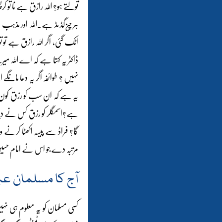
تولتے ہو؟ اللہ رازق ہے نا تو
ہر چیز گڈ مڈ ہے۔اللہ اور مذہب
اٹک گئی، اگر اللہ رازق ہے تو 
ڈاکٹر یہ کہتا ہے کہ اے اللہ میر
نہیں ؟ طوائفہ اگر یہ دعا ما
یہ ہے کہ ان سب کو رزق کون 
ہے؟اسمگلر کو رزق کس نے دیا؟ حرا
گا؟ فراڈ سے پیسہ اکھٹا کرنے وال
مرتبہ دے جو اس نے امام حسین کو ،
آج کا مسلمان عب
کسی مسلمان کو یہ معلوم ہی نہیں