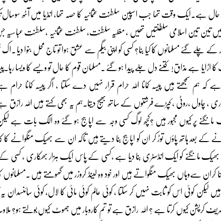
 حال ہے۔ایک وقت تھا جب اسپین سلطنت عثمانیہ کا حصہ تھا، انڈیا میں آٹھ سوسال 
 تین تین اسلامی سلطنتیں تھیں ، مغلیہ سلطنت، سلطنت عثمانیہ ،سلطنت عباسیہ جس
ے چلے گئے مسلمانوں کا کیا بنا؟ کسی کو اپنی بیگم سے عشق ہوا تو تاج محل بنوا دیا ۔اک 
اڑایا ہے مذاق! کتنے دل جلے پیدا ہو گئے ۔مسلمان قوم کا حال تو ویسے کا ویسا رہا۔پی
ہ ہم سمجھتے ہیں پیسہ کمانا اللہ حرام قرار نہیں دے سکتا ، اگر پیسہ کمانا حرام ہے 
ے نہاری ، چاول ،روٹی ، کپڑے فرشتوں کے ساتھ بھیج دیتا۔ہم یہ بھی کہتے ہیں اللہ رازق 
 مانگنے پر کیوں مجبور ہیں ؟کچھ لوگ کسی وجہ سے اپاہج ہو گئے وہ الگ بات ہے لیک
ے کے بعد ہاتھ پاؤں توڑ کر ان کو اپاہج بنا دیتے ہیں تاکہ ان سے بھیک منگوانے کا ک
بھیک مانگنے کو ایک انڈسٹری بنا دیا ہے ،کسی کے پاس ایک ہزار بھکاری ، کسی کے
بنا کران سےوہاں بھیک منگواتے ہیں اور خود وہ لینڈ کروزر میں گھومتے ہیں ۔مسلمانوں کا
یں لیکن کوئی اس کو ثابت نہیں کر سکتا ، کوئی عالم کوئی مائی کا لال، کوئی سائنسدان ی
شریف کرپشن کیوں کرتا ہے ؟ اللہ رازق ہے تو تم کاروبار میں جھوٹ کیوں بولتے ہو؟ ملاو