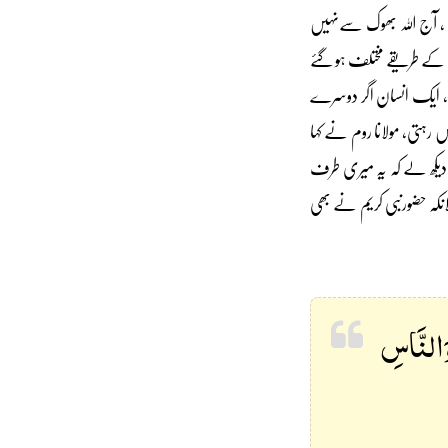
 ، آج اللہ بھوک سےنہیں
ش کے طریقے مختلف ہو گئے
ہے ، ایک انسان اگر دوسرے
ں رہتی، مولانا روم نے کہا
 دیکھ لے کہ یہ میری طرف
انکہ حضورنبی کریم نے بھی
َالنَّاسِ