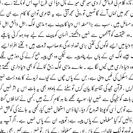
ے تازہ کلام کی فرمائش کر دی میر تقی میر نے ٹال دیا اسی طرح آپ اس کو ٹالتے رہے ، ا
 سمجھ میں کہاں آئے گا تمہیں تو روٹی سمجھ آتی ہے یہ شاعری تو ان کا کام ہے ج
کچھ مسائل ہیں ، سب سے بڑا مسئلہ اس دنیا کا پیٹ ہے؟ مذہبی لوگ ، اہل دانش اہل
ہ حقیقت کو آنکھوں سے نہیں دیکھتے۔ انسان کو پیٹ کے لیے جدو جہد کرنی چاہئیے یا 
ا میں ایسے لوگوں کی کتنی بڑی تعداد ہو گی جو صاحب ثروت ہیں ؟ کتنے افراد ایسے ہیں
جیسے لوگ جن کے ہاں بے پناہ پیسہ ہے لیکن وہ بھی پیسہ جمع کرنے کی دوڑ میں لگے ہی
دنیا داری میں کیوں لگا ہے ۔ ہمارے مذہبی لوگ رزق کمانے کو بھی دنیا داری سمجھتے ہ
ے اسکول کی فیس دینی ہے، جس کے پاس بچوں کے کپڑے خریدنے کا بندو بست نہ
یں ، قرآن مجید کی تفاسیرکا بیان کریں تو سننے کے باوجود بھی یہ بات اس پر اثر نہی
 کوسنجیدگی سے نہیں لیا، سوچے سمجھے بنا ہر کام کرتے ہیں ،کسی نے کہا فلاں گستاخ ہ
 تو بس اُسی کو پوجنا شروع کر دیا ، اپنا ذہن استعمال نہیں کیا، کبھی یہ جاننے کی کوشش
ظر ڈالیں کہ کیا مسلمانوں کے پاس پیسہ ہے! تو پیسہ ان کے پاس نہیں ہے ، اگر آپ یہ 
 وہ تو ایک خاندان کے پاس ہی ہے مسلمانوں کے پاس تو نہیں ہے،کہیں بھی چلے جائ