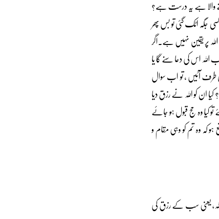
دینے والا ہے یہ درست ہے؟
سی جگہ اٹک گئی تو بس پھر
 اللہ پر یقین نہیں ہے۔اگر
ب اللہ اس کی دعا سنے گا یا
ی طرف آئیں ، تو اب سوال
 ان کو اللہ نے رزق دیا
 تو کیا وہ حج قبول ہو جائے
 ہو کہ وہ تم کو وہی مقام و
ل اللہ، یعنی سب کے رزق کی