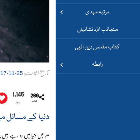
مرتبہ مہدی
منجانب اللہ نشانیاں
کتاب مقدس دین الہی
رابطہ
تاریخ اشاعت:
25-11-2017
1,145
260
شئیر
وئیوز
دنیا کے مسائل م
ہم جس دنیا میں رہ رہے ہیں یہا