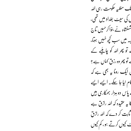
تک مغلیہ حکومت رہی اللہ
 کی سیٹ بغداد میں تھی،
شہنشاہ نے بنوا کرحسیں تاج
سہ میں سب کچھ نہیں ہوتا،
تو پھر اللہ کو چاہئیے کے
ہے تو پھر وہ رزق کہاں ہے؟
ن ایک رونا یہ بھی ہے کہ
ام لیا جا سکے۔ ایسے ایسے
 پاس دو ہزار بھکاری ہیں
 یہ عقیدہ کہ اللہ رازق ہے
ہ ثابت کر دے کہ اللہ رازق
ٹ کیوں کرتے ہو ، کم کیوں