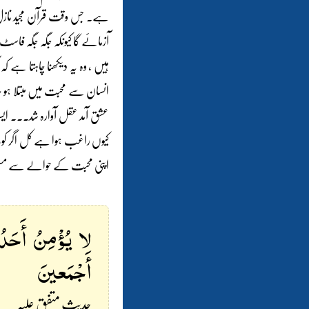
ہے۔ جس وقت قرآن مجید نازل ہ
آزمائے گا کیونکہ جگہ جگہ فاس
ہیں ، وہ یہ دیکھنا چاہتا ہے ک
انسان سے محبت میں مبتلا ہو جا
عشق آمد عقل آوارہ شد۔۔۔ ایسا
کیوں راغب ہوا ہے کل اگر کوئی 
اپنی محبت کے حوالے سے مسل
لا يُؤْمِنُ أَحَدُ
أَجْمَعينَ
حدیث متفق علیہ