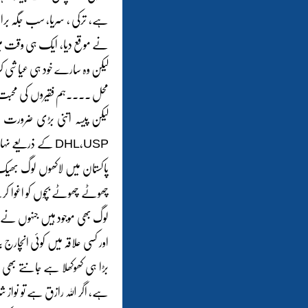
ہے، ترکی ، سریا، سب جگہ برا
نے موقع دیا، ایک ہی وقت میں
لیکن وہ سارے خود ہی عیاشی کر ک
محل ۔۔۔۔ہم فقیروں کی محبت کا 
لیکن پیسہ اتنی بڑی ضرورت ہے ک
DHL,USP کے ذریع
پاکستان میں لاکھوں لوگ بھیک
چھوٹے چھوٹے بچوں کو اغوا کرن
لوگ بھی موجود ہیں جنہوں نے 
اور کسی علاقہ میں کوئی انچارج 
بڑا ہی کھوکھلا ہے جانتے بھی ہ
ہے، اگر اللہ رازق ہے تو نواز 