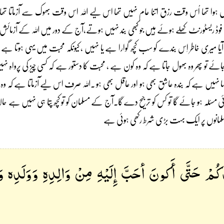
وا تھا اُس وقت رزق اتنا عام نہیں تھا اس لیے اللہ اس وقت بھوک سے آزماتا تھا
ٹ فوڈ ریسٹورنٹ کھلے ہوئے ہیں جو کبھی بند نہیں ہوتے،آج کے دور میں اللہ کے آزمائ
ہ آیا میری خاطر اِس بندے کو سب کچھ گوارا ہے یا نہیں ، کیونکہ محبت میں یہی ہوتا 
ئے تو پھر وہ بھول جاتا ہے کہ وہ کون ہے ، محبت کا دستور ہے کہ کسی چیز کی پرواہ نہی
 نہیں ہے کہ بندہ عاشق بھی ہو اور عاقل بھی ہو ۔اللہ صرف اس لیے آزماتا ہے کہ وہ
مسئلہ ہو جائے گا تو کس کو ترجیح دے گا۔آج کے مسلمان کو تو کچھ پتا ہی نہیں ہے حال
مانوں پر ایک بہت بڑی شرط رکھی ہوئی ہے
كُمْ حَتَّى أَكونَ أحَبَّ إِلَيْهِ مِنْ وَالِدِهِ وَوَلَدِه و