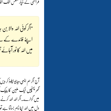
فراہمی کے ڈپارٹمنٹس الگ الگ 
“اگر کوئی اللہ والا ب
اپنے فائدے کے لیے
میں اللہ کا نور آجائے ت
آج اگر ہم ایسی ویڈیو اپلوڈ کر 
گھر پہنچیں ایک ملین کا چیک آ
میں گزارے۔اگر اللہ اللہ کرنے سے
دل میں اللہ اپنا نام بساتا ہے 