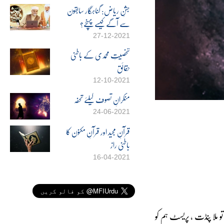
جشنِ ریاض: گناہگار سابقون
سے آگے کیسے پہنچے؟
27-12-2021
شخصیتِ محمدی کے باطنی
حقائق
12-10-2021
منکرانِ تصوف کیلئے تحفہ
24-06-2021
قرآنِ مجید اور قرآنِ مکنون کا
باطنی راز
16-04-2021
و ملا پنڈت ، پریسٹ ہم کو