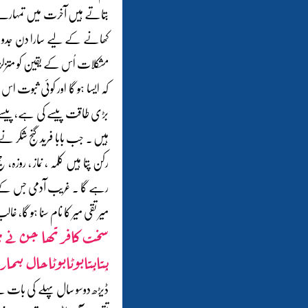
بتاتے ہیں آخرت میں تمہارے 
کھانے کے لیے سارا دن جدو جہد
مشکلات اُس کے یقین کو متزلزل
کہ ایسا ہو گا اور کوئی ثبوت 
بڑی طاقت پیسے کی ہے، پیسے سے 
ہیں ۔ جب بابا فرید گنج شکر نے 
رکن پتا ہیں کلمہ ، نماز ، روز
رہے گا ۔ غریب آدمی جس کے تن 
میر تقی میر کا نام سنا ہو گا،
سخت کافر تھا جن نے پہ
پتاپتابوٹابوٹاحال ہما
ڈیڑھ دوسو سال پہلے کی بات ہ