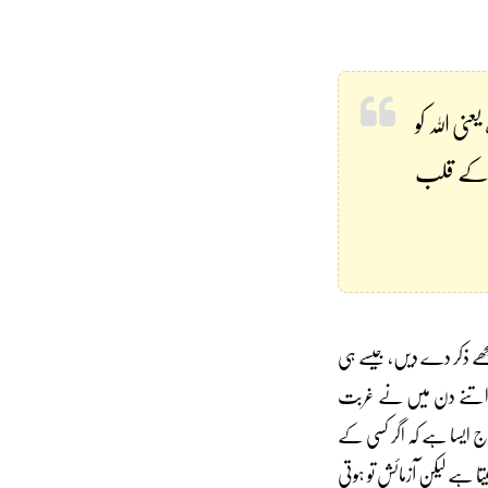
نی اللہ کو
س کے قلب
 مجھے ذکر دے دیں، جیسے ہی
تھی اتنے دن میں نے غربت
مزاج ایسا ہے کہ اگر کسی کے
تا ہے لیکن آزمائش تو ہوتی