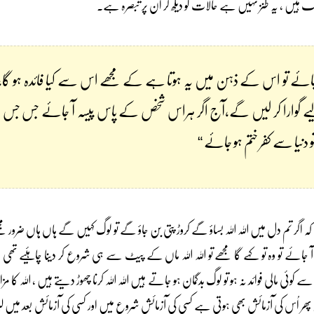
ہیں ، یہ طنز نہیں ہے حالات کو دیکھ کر ان پر تبصرہ ہے۔
ن جائے تو اس کے ذہن میں یہ ہوتا ہے کے مجھے اس سے کیا فائدہ ہو گا، یع
 گوارا کر لیں گے،آج اگر ہراس شخص کے پاس پیسہ آ جائے جس ج
و دنیا سے کفر ختم ہو جائے “
دیں کہ اگر تم دل میں اللہ اللہ بساؤ گے کروڑ پتی بن جاؤ گے تو لوگ کہیں گے ہاں ہاں ضرور
 جائے تو وہ تو کہے گا مجھے تو اللہ اللہ ماں کے پیٹ سے ہی شروع کر دینا چاہئیے 
 کوئی مالی فوائد نہ ہو تو لوگ بدگمان ہو جاتے ہیں اللہ اللہ کرنا چھوڑ دیتے ہیں ، اللہ کا 
تو پھر اُس کی آزمائش بھی ہوتی ہے کسی کی آزمائش شروع میں اور کسی کی آزمائش بعد میں لی