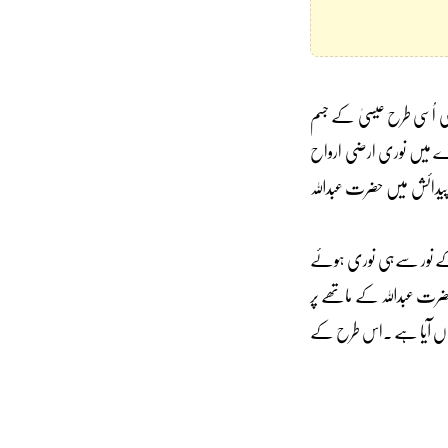
ی اُسی طرح عیسیٰ کے جسم
 مادے میں نوری ارضی ارواح
ی پیدائش میں حضرت عبداللہ
 ؐ کے نور سےہی نوری ہوئے
 حضرت عبداللہ کے ماتھے پر
ور یہاں آیا ہے ۔اس طرح کے