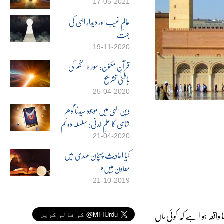
17-05-2021
عالمِ غیب اور دیدارِ الہی کی
جہت
19-11-2020
قرآنِ مکنون: سورة النجم کی
باطنی تشریح
25-04-2020
دینِ الہی میں موجود سیدنا گوھر
شاہی کا علمِ لدنی: سلسلہ دوئم
21-04-2020
کیا احادیث پہچان مہدی میں
معاون ہیں؟
21-10-2019
واقعہ ہو ا ہے کہ کوئی ماں