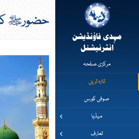
حضورﷺ کی 
مرکزی صفحہ
تازہ ترین
صوفی کورس
میڈیا
تعارف