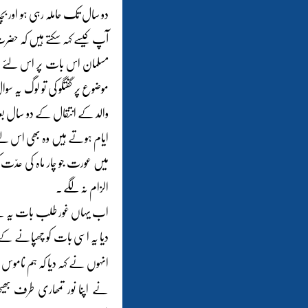
دو سال تک حاملہ رہی ہو اور بچ
آپ کیسے کہہ سکتے ہیں کہ حضر
مسلمان اس بات پر اس لئے خام
موضوع پر گفتگو کی تو لوگ یہ 
والد کے انتقال کے دو سال بعد
ایام ہوتے ہیں وہ بھی اس لئ
میں عورت جو چار ماہ کی عدّت 
الزام نہ لگے ۔
اب یہاں غور طلب بات یہ ہے کہ
دیا یہ اسی بات کو چھپانے کے لئ
انہوں نے کہہ دیا کہ ہم ناموس
نے اپنا نور تمھاری طرف بھی