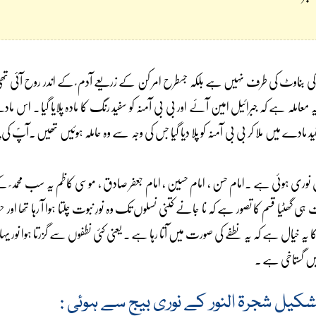
م کی بناوٹ کی طرف نہیں ہے بلکہ جسطرح امر کن کے زریعے آدم ؑ کے اندر روح آئی تھ
یہ معاملہ ہے کہ جبرائیل امین آئے اور بی بی آمنہ کو سفید رنگ کا مادہ پلایا گیا ۔ اس
ید مادے میں ملا کر بی بی آمنہ کو پلا دیا گیا جس کی وجہ سے وہ حاملہ ہوئیں تھیں ۔آپؐ ک
 نسل نوری ہوئی ہے ۔امام حسن ، امام حسین ، امام جعفر صادق ، موسی کاظم یہ سب محمد
گھٹیا قسم کا تصور ہے کہ نا جانے کتنی نسلوں تک وہ نورِ نبوت چلتا ہوا آ رہا تھا اور
 ن کا یہ خیال ہے کہ یہ نطفے کی صورت میں آتا رہا ہے ۔ یعنی کئی نطفوں سے گزرتا ہوا ن
 میں گستاخی ہے ۔
کیل شجرۃ النور کے نوری بیج سے ہوئی :