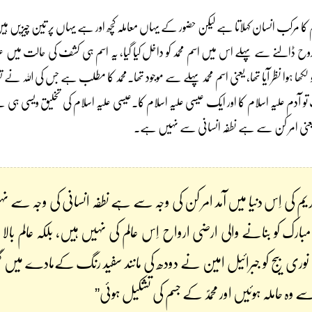
م کا مرکب انسان کہلاتا ہے لیکن حضور کے یہاں معاملہ کچھ اور ہے یہاں پر تین چیزیں ہی
تو روح ڈالنے سے پہلے اس میں اسم محمد کو داخل کیا گیا، یہ اسم ہی کشف کی حالت می
 لکھا ہوا نظر آیا تھا، یعنی اسم محمد پہلے سے موجود تھا۔محمد کا مطلب ہے جس کی اللہ نے
و آدم علیہ اسلام کا اور ایک عیسی علیہ اسلام کا۔عیسی علیہ اسلام کی تخلیق ویسی ہ
 ، یعنی امر کن سے ہے نطفہ انسانی سے نہیں ہے۔
یم کی اِس دنیا میں آمد امر کن کی وجہ سے ہے نطفہ انسانی کی وجہ سے
 کو بنانے والی ارضی ارواح اِس عالم کی نہیں ہیں، بلکہ عالم بال
نوری بیج کو جبرائیل امین نے دودھ کی مانند سفید رنگ کےمادے میں گ
س سے وہ حاملہ ہوئیں اور محمدؐ کے جسم کی تشکیل ہوئی”