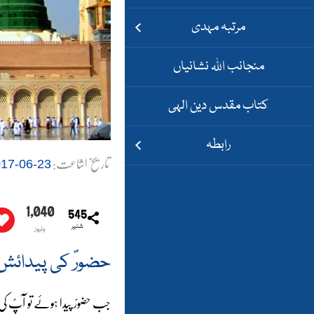
مرتبہ مہدی
منجانب اللہ نشانیاں
کتاب مقدس دین الہی
رابطہ
تاریخ اشاعت:
23-06-2017
1,040
545
شئیر
وئیوز
حضورؐ کی پیدائش
جب حضورؐ پیدا ہوئے تو آپؐ کی 