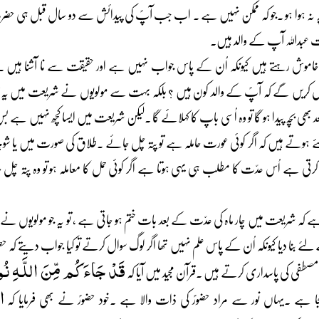
ہ نہ ہوا ہو ۔جو کہ ممکن نہیں ہے ۔ اب جب آپؐ کی پیدائش سے دو سال قبل ہی حضرت عبد
ت عبداللہ آپ کے والد ہیں۔
وش رہتے ہیں کیونکہ اُن کے پاس جواب نہیں ہے اور حقیقت سے نا آشنا ہیں ۔وہ یہ
سوال کریں گے کہ آپؐ کے والد کون ہیں ؟ بلکہ بہت سے مولویوں نے شریعت میں یہ قان
 بھی بچہ پیدا ہو گا تو وہ اُسی باپ کا کہلائے گا ۔لیکن شریعت میں ایسا کچھ نہیں 
ے ہوتے ہیں کہ اگر کوئی عورت حاملہ ہے تو پتہ چل جائے ۔طلاق کی صورت میں یا ش
کرتی ہے اُس عدّت کا مطلب ہی یہی ہوتا ہے اگر کوئی حمل کا معاملہ ہو تو وہ پتہ چل
 شریعت میں چار ماہ کی عدّت کے بعد بات ختم ہو جاتی ہے ، تو یہ جو مولویوں نے دو 
ے بنا دیا کیونکہ اُن کے پاس علم نہیں تھا اگر لوگ سوال کرتے تو کیا جواب دیتے کہ حضو
قَدْ جَاءَكُم مِّنَ اللَّـهِ نُو
 مصطفی کی پاسداری کرتے ہیں ۔قرآن مجید میں آیا کہ
ا
جا ہے ۔یہاں نور سے مراد حضورؐ کی ذات والا ہے ۔خود حضورؐ نے بھی فرمایا کہ