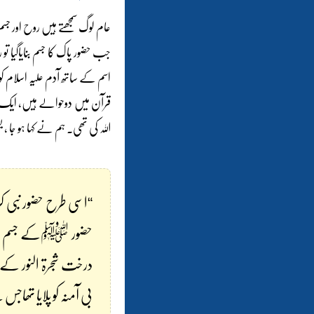
عام لوگ سمجھتے ہیں روح اور جس
جب حضور پاک کا جسم بنایاگیا 
اسم کے ساتھ آدم علیہ اسلام کو
قرآن میں دوحوالے ہیں، ایک ت
اللہ کی تھی۔ ہم نے کہا ہو جا
“اسی طرح حضور نبی کر
حضور ﷺکے جسم مبارک
درخت شجرۃ النور کے 
بی آمنہ کو پلایا تھاج