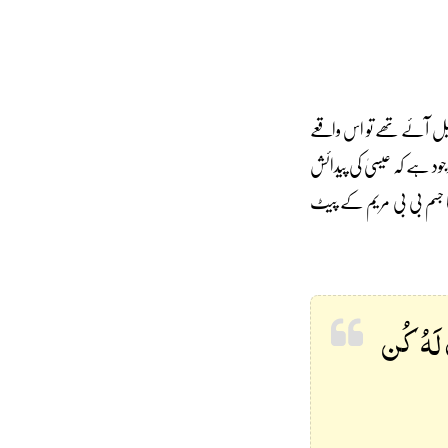
رائیل آئے تھے تو اس واقعے
جود ہے کہ عیسیٰ کی پیدائش
کا جسم بی بی مریم کے پیٹ
 لَهُ كُن