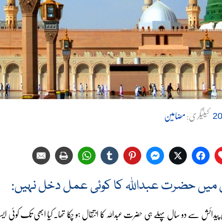
کیٹیگری:
مضامین
لائیک کریں
فیس بک
ٹویٹر
پنٹرسٹ
فیس بک میسینجر
ٹمبلر
واٹس ایپ
پرنٹ
ای میل
 میں حضرت عبداللہ کا کوئی عمل دخل نہیں:
پیدائش سے دو سال پہلے ہی حضرت عبداللہ کا انتقال ہو چکا تھا۔ کیا ابھی تک کوئی ایسا 