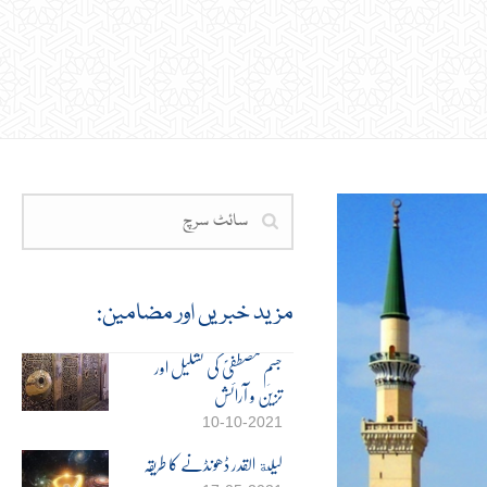
مزید خبریں اور مضامین:
جسمِ مصطفٰیؐ کی تشکیل اور
تزین و آرائش
10-10-2021
لیلة القدر ڈھونڈنے کا طریقہ