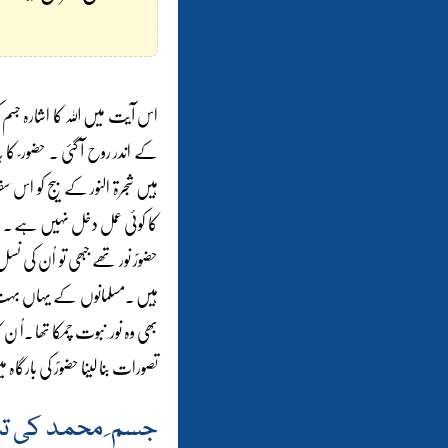
اس آیت میں اللہ کا اشارہ جس
کے اندر روح آ گئی ۔ حضور ؐ کا 
ہیں شجرۃ النور کے بیج کو اس سف
کا کوئی عمل دخل نہیں ہے ۔
حضورؐ نور تھے جبھی تو اُن کی
ہیں ۔مسلمانوں کے یہاں بہت ہی 
بھی وہ نور ِ نبوت چمکا تھا ۔اُ
تصورات بنا لینا حضورؐ کی بارگاہ
جسم ِ محمد کی تش