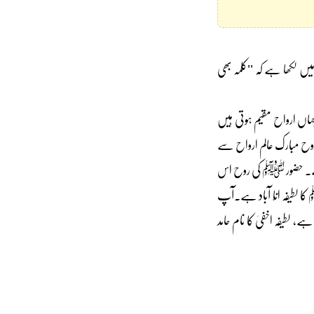
میں لکھا ہے کہ ’’کلمہ بھی
ہاں ارواح مقیم ہوتی ہیں
 روح مبارک عالم ارواح سے
ا ہے۔ حضور ﷺ کی روح اس
لطیفہ انّا آباد ہے۔آپ
، لطیفہ اخفیٰ کا نام حامد