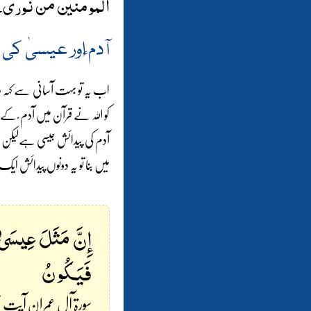
المومنین من نوری
۔
آدم ؑاور عیسیٰ ک
اب یہ تو بہت آسانی سے کہہ دیا
کو اللہ نے قرآن میں آدم ؑ کے 
آدم کی پیدائش جیسی ہےلیکن ہم
میں بنا تو یہ دونوں پیدائش ایک 
إِنَّ مَثَلَ عِيسَىٰ
فَيَكُونُ
سورۃ آل عمران آیت نمبر