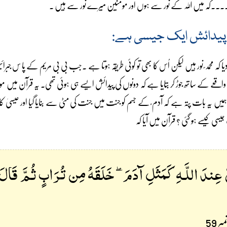
۔۔۔کہ میں اللہ کے نور سے ہوں اور مومنین میرے نور سے ہیں ۔
ی پیدائش ایک جیسی ہے:
 کہ محمد ؐ نور ہیں لیکن اُس کا بھی تو کوئی طریقہ ہوتا ہے ۔جب بی بی مریم کے پا س جب
واقعے کے ساتھ جوڑ کر بتایا ہے کہ دونوں کی پیدائش ایسے ہی ہوئی تھی۔ یہ قرآن میں مو
یں یہ بات پتہ ہے کہ آدم ؑ کے جسم کو جنت میں جنت کی مٹی سے بنایا گیا اور عیسیٰ 
جیسی کیسے ہو گئی ؟ قرآن میں آیا کہ
 عِندَ اللَّـهِ كَمَثَلِ آدَمَ ۖ خَلَقَهُ مِن تُرَابٍ ثُمَّ قَالَ
 59