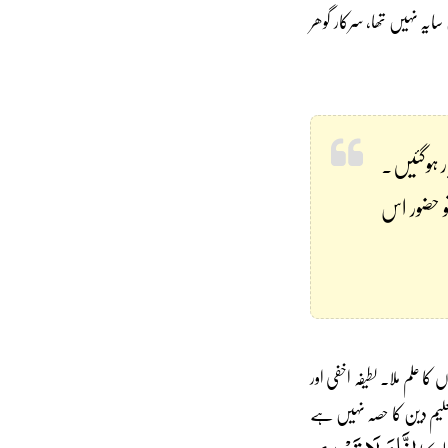
سایہ نہیں تھا، سرکار گوھر
ر ہوگئیں۔
و حضور اس
 کا علم ملا۔ لطیفہ اخفی اور
کی تعلیم دین کا حصہ نہیں ہے