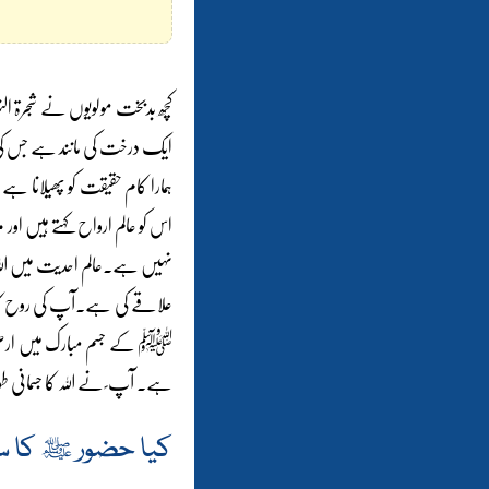
کچھ بدبخت مولویوں نے شجرۃ النو
ایک درخت کی مانند ہے جس کی
ہمارا کام حقیقت کو پھیلانا 
اس کو عالم ارواح کہتے ہیں اور
نہیں ہے۔عالم احدیت میں اللہ
علاقے کی ہے۔آپ کی روح کا ن
ﷺ کے جسم مبارک میں ارضی ارواح 
ہے۔ آپ ؐ نے اللہ کا جسمانی طور
کیا حضور ﷺ کا سا