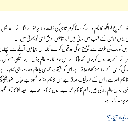
ر کے بیج کو انگور کا نام دے کر سیدنا گوھر شاہی کی ذات والا پر فتوے لگائے ۔ حدیثوں 
 جڑیں مومن کے قلب میں ہوتی ہیں اور شاخیں عرش الہی کو چھوتی ہیں‘‘۔
ہے جس کو رب کی طرف سے توفیق ہو گی وہ قبول کر لے گا۔اس دنیا میں آنے سے پہلے ج
 مرنے کے بعد ارواح کو جہاں رکھاجاتا ہے اس عالم کا نام عالم برزخ ہے۔لیکن حضور کی
 کی کرسی کے سامنے کا جو علاقہ ہے اس کو حقیقت محمدی یا عالم وحدت بھی کہاجات
ام احمد ہے، اس کے بعد ایک علاقہ ہے جس کا نام مقام محمود ہے وہاں حضور ﷺ کا 
عالم بالا کی ہیں، جسم کا نام محمد ہے، روح کا نام احمد ہے، لطیفہ انّا کا نام محمود ہے
 پر دیدار کیاہے ۔
یہ تھا؟