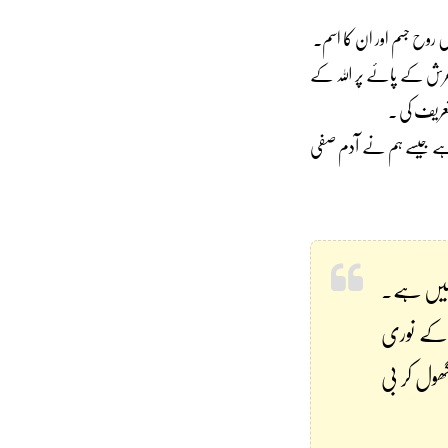
ں روح جسم اور ان کا اسم۔
ں عرش کے پائے پر اللہ کے
 تعریف کی ۔
ی ہے جیسے ہم نے آدم صفی
 نہیں ہے۔
ا کے نوری
ھول کر بی