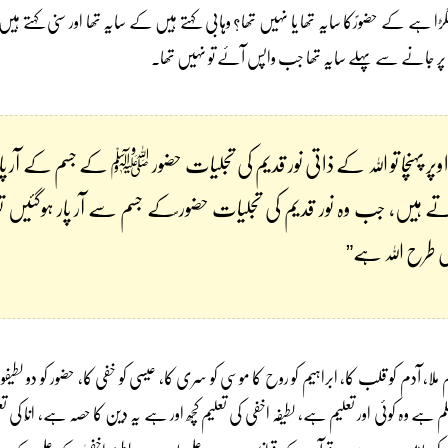
گڑا ہے کے حضورؐکا سایہ تھا یا نہیں تھا؟ وہابی کہتے ہیں کے سایہ تھا اور سنی کہتے ہیں 
 جانے سے پہلے سایہ تھا جب واپس آئے تو نہیں تھا۔
 پہنچا تو اللہ کے ذاتی نور قدیم کی تجلیات حضور ﷺ کے جسم کے آر پا
تے ہیں، جب وہ نور قدیم کی تجلیات حضور ؐکے جسم سے آر پار ہوگئیں ت
س طرح اللہ ہے”
لا، آدم کو قلب کا، ابراہیم کو روح کا موسی کو سری کا، عیسی کو خفی کا، حضور کو دو لطیفوں
ا کا جو علم ہے وہ کوئی اور تعلیم ہے، لطیفہ اخفی کی تعلیم کچھ اور ہے یہ دین کا حصہ ہے، انّا 