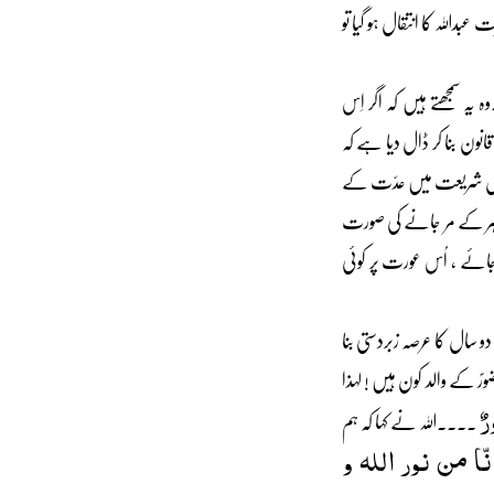
اللہ کا انتقال ہو گیا تو
 سمجھتے ہیں کہ اگر اِس
ون بنا کر ڈال دیا ہے کہ
ہے بس شریعت میں عدّت کے
وہر کے مر جانے کی صورت
 جائے ، اُس عورت پر کوئی
سال کا عرصہ زبردستی بنا
رؐ کے والد کون ہیں ! لہذا
رٌ
۔۔۔۔اللہ نے کہا کہ ہم
نّا من نور اللہ و