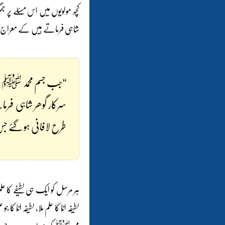
کچھ مولویوں میں اس مسئلے پر جھ
شاہی فرماتے ہیں کے معراج پر
“جب جسم محمد ﷺ اوپر
سرکار گوھر شاہی فرما
طرح لافانی ہو گئے ج
ہر مرسل کو ایک ہی لطیفے کا علم م
لطیفہ انّا کا علم ملا، لطیفہ انّ