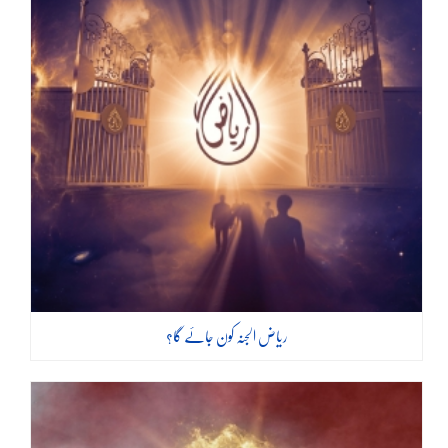
ریاض الجنہ کون جائے گا؟