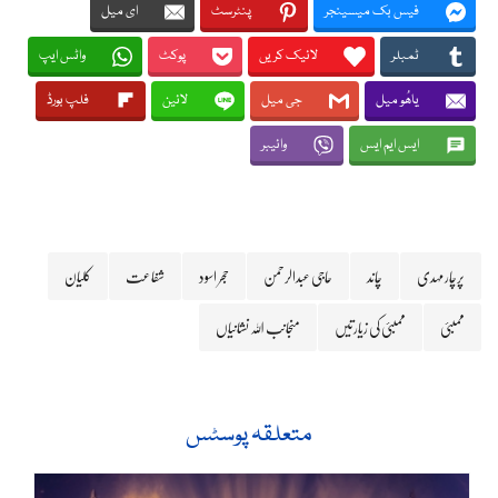
فیس بک میسینجر
پنٹرسٹ
ای میل
ٹمبلر
لائیک کریں
پوکٹ
واٹس ایپ
یاھُو میل
جی میل
لائین
فلپ بورڈ
ایس ایم ایس
وائیبر
پرچار مہدی
چاند
حاجی عبدالرحمن
حجر اسود
شفاعت
کلیان
ممبئی
ممبئی کی زیارتیں
منجانب اللہ نشانیاں
متعلقہ پوسٹس