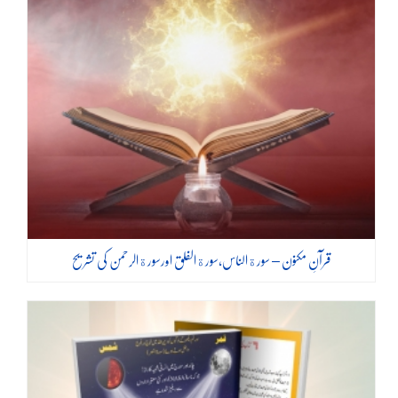
قرآنِ مکنون – سورةالناس،سورةالفلق اورسورةالرحمٰن کی تشریح