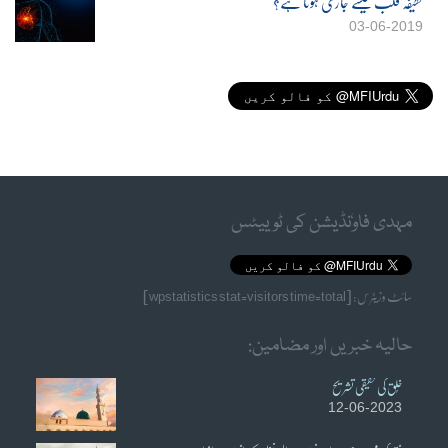
لطیفہ قلب کیسے جاری ہوتا ہے؟
03-06-2019
مہدی فاوٗنڈیشن کی ٹوییٹس
سائٹ وزیٹرس: [wpstatistics stat=visitors time=total]
حالیہ خبریں اور مضامین:
خُلق کی حقیقی تشریح
12-06-2023