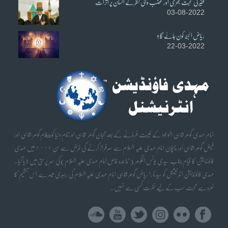
فقیر کی محبت بھری اور غضب والی نظر کے انسان پر اثرات
03-08-2022
ریاض الجنہ کون جائے گا؟
22-03-2022
امام مہدی گوھر شاہی الموعود کے غیبت فرمانے کے بعد محبان گوھر شاہی اورتمام دنیا کو پیغام گوھر شاہی اور
فیض گوھر شاہی اور پہچان امام مہدی علیہ السلام سے سرفراز کرنے کی غرض سے سن ٢٠٠٢ میں مہدی
فائونڈیشن کا قیام جناب سیدی یونس الگوھر ( نمائندہ خاص امام مہدی علیہ السلام) کی سر پرستی میں لایا گیا۔
مہدی فائونڈیشن انٹرنیشنل کو سیدنا را ریاض گوھر شاہی امام مہدی علیہ السلام کی رہبری میسر ہے اس تنظیم کا
نعرہ ہے محبت سب کے لیے نفرت کسی سے نہیں۔