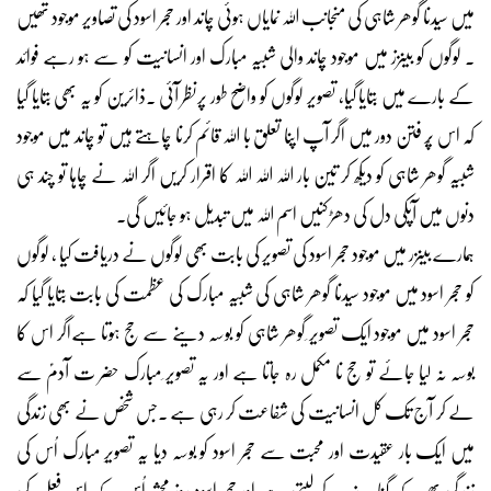
میں سیدنا گوھر شاہی کی منجانب اللہ نمایاں ہوئی چاند اور حجر اسود کی تصاویر موجود تھیں
۔ لوگوں کو بینزز میں موجود چاند والی شبیہ مبارک اور انسانیت کو سے ہو رہے فوائد
کے بارے میں بتایا گیا، تصویر لوگوں کو واضح طور پرنظر آئی ۔ذائرین کو یہ بھی بتایا گیا
کہ اس پُر فتن دور میں اگر آپ اپنا تعلق با اللہ قائم کرنا چاہتے ہیں تو چاند میں موجود
شبیہ گوھر شاہی کو دیکھ کر تین بار اللہ اللہ اللہ کا اقرار کریں اگر اللہ نے چاہا تو چند ہی
دنوں میں آپکی دل کی دھڑکنیں اسم اللہ میں تبدیل ہو جائیں گی۔
ہمارے بینزر میں موجود حجر اسود کی تصویر کی بابت بھی لوگوں نے دریافت کیا ، لوگوں
کو حجر اسود میں موجود سیدنا گوھر شاہی کی شبیہ مبارک کی عظمت کی بابت بتایا گیا کہ
حجر اسود میں موجود ایک تصویر ِگوھر شاہی کو بوسہ دینے سے حج ہوتا ہےاگر اس کا
بوسہ نہ لیا جائے تو حج نا مکمل رہ جاتا ہے اور یہ تصویر ِمبارک حضر ت آدمؑ سے
لے کر آج تک کل انسانیت کی شفاعت کر رہی ہے ۔جس شخص نے بھی زندگی
میں ایک بار عقیدت اور محبت سے حجر اسود کو بوسہ دیا یہ تصویرِ مبارک اُس کی
زندگی بھر کے گناہ جذب کر لیتی ہے اور حجر اسود روز ِمحشر اُس کے اِِس فعل کی