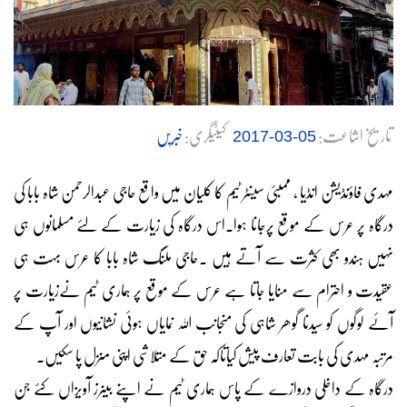
تاریخ اشاعت:
کیٹیگری:
خبریں
05-03-2017
مہدی فاؤنڈیشن انڈیا ، ممبئی سینٹر ٹیم کا کلیان میں واقع حاجی عبدالرحمٰن شاہ بابا کی
درگاہ پر عرس کے موقع پرجانا ہوا۔اس درگاہ کی زیارت کے لئے مسلمانوں ہی
نہیں ہندو بھی کثرت سے آتے ہیں ۔حاجی ملنگ شاہ بابا کا عرس بہت ہی
عقیدت و احترام سے منایا جاتا ہے عرس کے موقع پر ہماری ٹیم نےزیارت پر
آئے لوگوں کو سیدنا گوھر شاہی کی منجانب اللہ نمایاں ہوئی نشانیوں اور آپ کے
مرتبہ مہدی کی بابت تعارف پیش کیاتاکہ حق کے متلاشی اپنی منزل پا سکیں۔
درگاہ کے داخلی دروازے کے پاس ہماری ٹیم نے اپنے بینرز آویزاں کئے جن