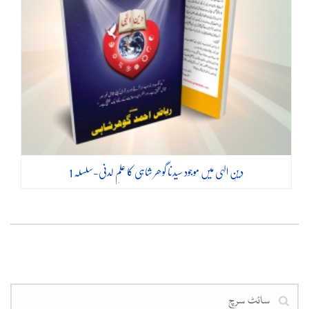
دینِ الہی میں موجود سیدنا گوھر شاہی کا علمِ لدنی-سلسلہ 1