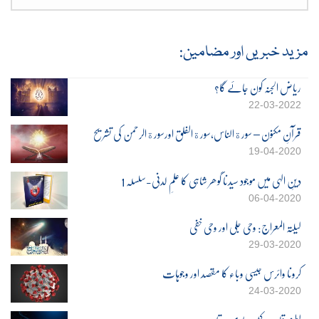
مزید خبریں اور مضامین:
ریاض الجنہ کون جائے گا؟
22-03-2022
قرآنِ مکنون – سورةالناس،سورةالفلق اورسورةالرحمٰن کی تشریح
19-04-2020
دینِ الہی میں موجود سیدنا گوھر شاہی کا علمِ لدنی-سلسلہ 1
06-04-2020
لیلتہ المعراج: وحی جلی اور وحی خفی
29-03-2020
کرونا وائرس جیسی وباء کا مقصد اور وجوہات
24-03-2020