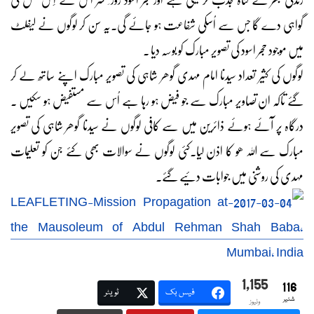
گواہی دے گا جس سے اُسکی شفاعت ہو جائے گی۔یہ سن کر لوگوں نے لیفلٹ
میں موجود حجر اسود کی تصویر مبارک کو بوسہ دیا ۔
لوگوں کی کثیر تعداد سیدنا امام مہدی گوھر شاہی کی تصویر مبارک اپنے ساتھ لے کر
گئے تاکہ ان تصاویر مبارک سے جو فیض ہو رہا ہے اُس سے مستفیض ہو سکیں ۔
درگاہ پر آئے ہوئے ذائرین میں سے کافی لوگوں نے سیدنا گوھر شاہی کی تصویر
مبارک سے اللہ ھو کا اذن لیا۔کئی لوگوں نے سوالات بھی کئے جن کو تعلیمات
مہدی کی روشنی میں جوابات دئیے گئے۔
1,155
116
فیس بک
ٹویٹر
شئیر
وئیوز