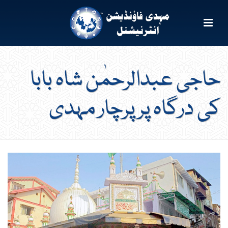
حاجی عبدالرحمٰن شاہ بابا
کی درگاہ پر پرچار مہدی