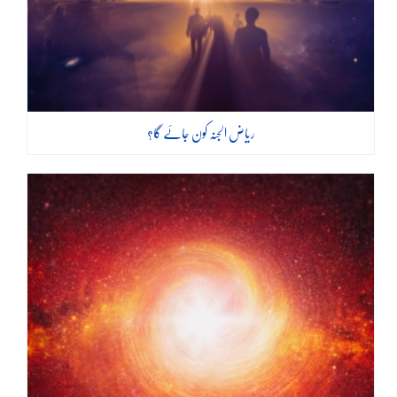
ریاض الجنہ کون جائے گا؟