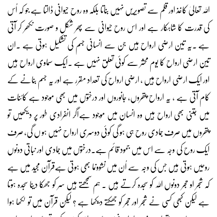
اللہ تعالیٰ کاغذ اور قلم سے تصویریں نہیں بناتا بلکہ وہ روح حیوانی ڈالتا ہے جو کہ اُس
کی قدرت کا شاہکار ہے اور اس روح حیوانی سے پھر شکل و صورت نکھر کر آتی
ہے ۔یہ تین ارضی ارواح ہیں جن سے انسانی جسم کی تشکیل ہوتی ہے ۔ان
تین ارضی ارواح کا یوم محشر سے کوئی تعلق نہیں ہے ۔ایک سماوی ارواح ہیں
اور ایک ارضی ارواح ہیں ، ارضی ارواح کی تعداد مقرر ہے اور یہ جسم بنانے کے
کام آتی ہے ، یہ ارواح پتھروں، جانوروں اور درختوں میں بھی موجود ہے کائنات
میں جتنی بھی ارواح ہیں وہ انسان میں موجود ہےاگر انفرادی طور پر دیکھیں تو
پتھروں میں صرف جمادی روح ہی ہو گی کوئی دوسری ارواح نہیں ہو ں گی، صرف
ایک روح کی وجہ سے اس میں جمود قائم ہے۔درختوں میں جمادی اور نباتی دونوں
روحیں ہوتی ہیں جس کی وجہ سے اُن میں نشوونما بھی ہوتی ہےقرآن مجید میں ہے
کہ شجر او حجر دونوں اللہ کو سجدہ کرتے ہیں ۔ ہم سمجھتے ہیں سر کو جھکا دینا سجدہ ہوتا
ہے لیکن کبھی کسی نے شجر اور حجر کو جھکتے دیکھا ہے ؟ لیکن قرآن میں تو لکھا ہوا