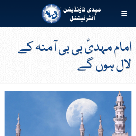
امام مہدیؑ بی بی آمنہ کے
لال ہوں گے