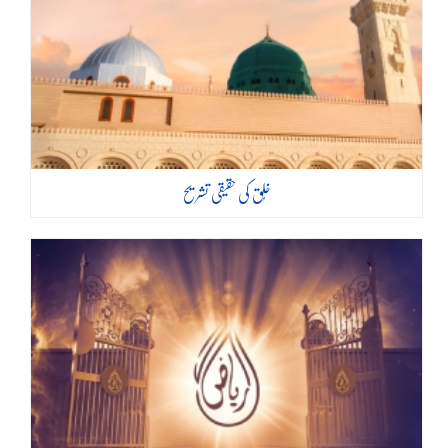
خُلق کی حقیقی تشریح