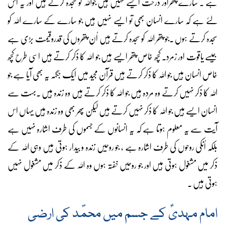
ہے ۔ سارے پتھراور درخت ایسے نہیں ہیں جواللہ کو سجدہ کرتے ہیں اور یہ اس
لئے ہے کہ سارے انسان بھی تو ایسے نہیں ہیں جو سارے کے سارے اللہ کو
سجدہ کرتے ہوں ۔جو پتھر اللہ کو سجدہ کرتے ہیں اُن پتھروں کی قدروقیمت بڑی ہے
جیسے یاقوت اور زمرد۔ کچھ خاص پتھر ایسے ہیں جو اللہ کا ذکر کرتے ہیں اسی طرح کچھ
خاص انسان ہیں جو اللہ کا ذکر کرتے ہیں قرآن مجید میں ایک جگہہ یہ بھی آیا ہے جو
اللہ کا ذکر نہیں کرتے وہ مردہ ہیں جو اللہ کا ذکر کرتے ہیں وہ زندہ ہیں ۔بہت سے
انسان ایسے ہیں جو اللہ کا ذکر نہیں کرتے ہیں لیکن پھر بھی وہ زندہ ہیں یہاں اس
آیت سے یہ معلوم ہوتا ہے کہ یہ انسانوں کے جسموں کی طرف اشارہ نہیں ہے
بلکہ اُنکی روحوں کی طرف اشارہ ہے ، جو روحیں زندہ و بیدار ہوتی ہیں وہی اللہ کے
ذکر میں مشغول ہوتی ہیں اور جو روحیں خفتہ ہوں وہ اللہ کے ذکر میں مشغول نہیں
ہوتی ہیں ۔
امام مہدیؑ کے جسم میں محمؐد کی ارضی