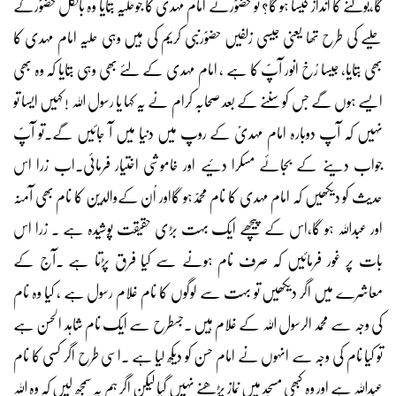
گا،بولنے کا انداز کیسا ہو گا؟ تو حضوؐرنے امام مہدی کا جوحلیہ بتایا وہ بالکل حضوؐرکے
حلیے کی طرح تھا یعنی جیسی زلفیں حضوؐرنبی کریم کی ہیں وہی حلیہ امام مہدی کا
بھی بتایا، جیسا رُخ انور آپؐ کا ہے ، امام مہدی کے لئے بھی وہی بتایا کہ وہ بھی
ایسے ہوں گے جس کو سننے کے بعد صحابہ کرام نے یہ کہا یا رسول اللہ ! کہیں ایسا تو
نہیں کہ آپ دوبارہ امام مہدیؑ کے روپ میں دنیا میں آ جائیں گے۔تو آپؐ
جواب دینے کے بجائے مسکرا دئیے اور خاموشی اختیار فرمائی۔اب زرا اس
حدیث کو دیکھیں کہ امام مہدی کا نام محمدؐہو گااور اُن کےوالدین کا نام بھی آمنہ
اور عبداللہ ہو گا،اس کے پیچھے ایک بہت بڑی حقیقت پوشیدہ ہے ۔ زرا اس
بات پر غور فرمائیں کہ صرف نام ہونے سے کیا فرق پڑتا ہے ۔آج کے
معاشرے میں اگر دیکھیں تو بہت سے لوگوں کا نام غلام رسول ہے ، کیا وہ نام
کی وجہ سے محمد الرسول اللہ کے غلام ہیں ۔جسطرح سے ایک نام شاہد الحسن ہے
تو کیا نام کی وجہ سے انہوں نے امام حسن کو دیکھ لیا ہے ۔اسی طرح اگر کسی کا نام
عبداللہ ہے اور وہ کبھی مسجد میں نماز پڑھنے نہیں گیا لیکن اگر ہم یہ سمجھ لیں کہ وہ اللہ