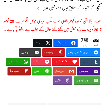
تشیع کے عقیدہ کے مطابق وہاں فٹ نہیں ہوتی ہے ۔
مندرجہ بالا متن نمائندہ گوھر شاہی عزت مآب سیدی یونس الگوھر سے 20 نومبر
2017 کو یو ٹیوب لائیو سیشن میں کئے گئے سوال کے جواب سے ماخوذ کیا گیا ہے ۔
740
456
فیس بک
ٹویٹر
شئیر
وئیوز
فیس بک میسینجر
پنٹرسٹ
ای میل
ٹمبلر
لائیک کریں
پوکٹ
واٹس ایپ
یاھُو میل
جی میل
لائین
فلپ بورڈ
ایس ایم ایس
وائیبر