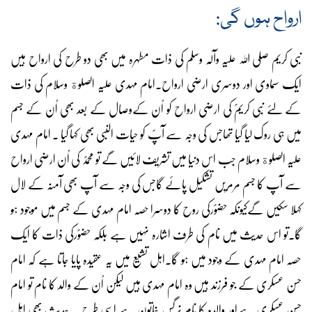
ارواح ہوں گی:
نبی کریم صلی اللہ علیہ وآلہ وسلم کی ذات مطہرہ میں بھی دو طرح کی ارواح ہیں
ایک سماوی اور دوسری ارضی ارواح۔امام مہدی علیہ الصلوة وسلام کی ذات
کے لئے نبی کریمؐ کی ارضی ارواح کو اُن کےوصال کے بعد بھی اُن کے جسم
میں ہی روک لیا گیا تھاجس کی وجہ سے آپؐ کو حیات النبی بھی کہا گیا ۔ امام مہدی
علیہ الصلوة وسلام جب اس دنیا میں تشریف لائیں گے تو محمدؐ کی اُن ارضی ارواح
سے آپ کا جسم مرمریں تشکیل پائے گاجس کی وجہ سے آپ بھی آمنہ کے لال
کہلا سکیں گےکیونکہ حضوؐرکی روح کا دوسرا حصہ امام مہدی کے جسم میں موجود ہو
گا۔تو اس حدیث میں نام کی طرف اشارہ نہیں ہے بلکہ حضوؐرکی ذات کا ایک
حصہ امام مہدی کے وجود میں ہو گا۔اہل تشیع میں یہ عقیدہ پایا جاتا ہے کہ امام
حسن عسکری کے جو فرزند ہیں وہ امام مہدی ہیں لیکن اُن کے والد کا نام تو امام
حسن عسکری ہےاور والدہ کا نام نرگس خاتون ہے اسی طرح یہ حدیث بھی اہل