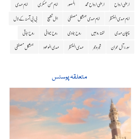
ارضی ارواح
ارضی ارواح محمد
المصور
امام حسن عسکری
امام مہدی
امام مہدی المنتظر
امام مہدی ہمشکل مصطفیٰ
اہل تشیع
بی بی آمنہ کے لال
پہچان مہدی
خفتہ روحیں
روح جمادی
روح حیوانی
روح نباتی
سورة آل عمران
شجر وحجر
مہدی المنتظر
مہدی الموعود
ہمشکل مصطفی
متعلقہ پوسٹس