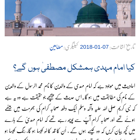
تاریخ اشاعت:
کیٹیگری:
مضامین
07-01-2018
کیا امام مہدی ہمشکل مصطفیٰ ہوں گے؟
احادیث میں موجود ہے کہ امام مہدی کے والدین کا نام محمد الرسول کے والدین
کے نام کی مطابقت میں ہو گا۔اس حدیث کے پیچھے جو حقیقت ہے وہ یہ ہے
کہ نبی کریم صلی اللہ علیہ وآلہ وسلم ایک دفعہ صحابہ کرام کی جھرمٹ میں بیٹھے
ہوئے تھے اور صحابہ کرام آپؐ سے پوچھ رہے تھے کہ امام مہدیؑ کے بارے
میں کچھ بیان کریں کہ وہ کیسے ہوں گے ، اُن کا قد کاٹھ کیسا ہو گا، رنگ کیسا ہو