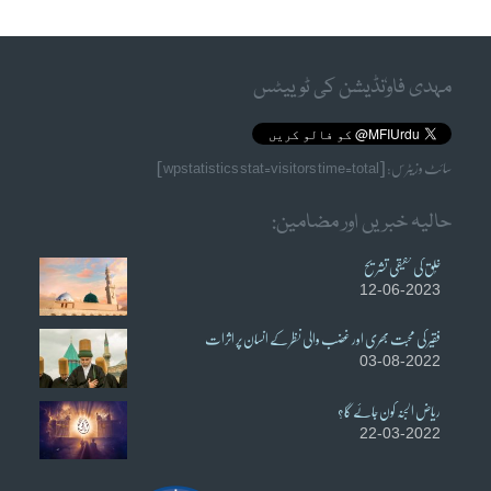
مہدی فاوٗنڈیشن کی ٹوییٹس
سائٹ وزیٹرس: [wpstatistics stat=visitors time=total]
حالیہ خبریں اور مضامین:
خُلق کی حقیقی تشریح
12-06-2023
فقیر کی محبت بھری اور غضب والی نظر کے انسان پر اثرات
03-08-2022
ریاض الجنہ کون جائے گا؟
22-03-2022