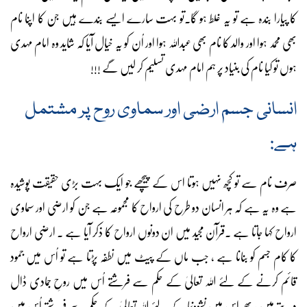
کا پیارا بندہ ہے تو یہ غلط ہو گا۔تو بہت سارے ایسے بندے ہیں جن کا اپنا نام
بھی محمد ہوا اور والد کا نام بھی عبداللہ ہوا اور اُن کو یہ خیال آیا کہ شاید وہ امام مہدی
ہوں تو کیا نام کی بنیاد پر ہم امام مہدی تسلیم کر لیں گے !!!
انسانی جسم ارضی اور سماوی روح پر مشتمل
ہے:
صرف نام سے تو کچھ نہیں ہوتا اس کے پیچھے جو ایک بہت بڑی حقیقت پوشیدہ
ہے وہ یہ ہے کہ ہر انسان دو طرح کی ارواح کا مجموعہ ہے جن کو ارضی اور سماوی
ارواح کہا جاتا ہے ۔قرآن مجید میں ان دونوں ارواح کا ذکر آیا ہے ۔ ارضی ارواح
کا کام جسم کو بنانا ہے ، جب ماں کے پیٹ میں نطفہ پڑتا ہے تو اُس میں جمود
قائم کرنے کے لئے اللہ تعالیٰ کے حکم سے فرشتے اُس میں روحِ جمادی ڈال
دیتے ہیں ، پھر اس میں نشوونما کے لئے اللہ تعالیٰ کے حکم سے فرشتے اُس میں