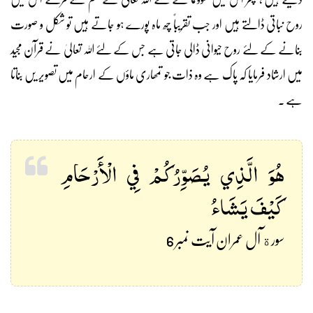
روح نباتی ڈالتے ہیں اور جب تقریباً چھ ماہ پورے ہو جاتے ہیں تو شکل و صورت
بنانے کے لئے روح حیوانی ڈالی جاتی ہے جس کے لئے اللہ تعالیٰ نے قرآن مجید
میں ارشاد فرمایا کہ پاک ہے وہ ذات جو تمھاری ماؤں کے ارحام میں تصویر یں بناتا
ہے ۔
هُوَ الَّذِي يُصَوِّرُكُمْ فِي الْأَرْحَامِ
كَيْفَ يَشَاءُ
سورة آل عمران آیت نمبر 6