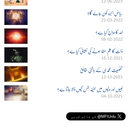
12-06-2023
ریاض الجنہ کون جائے گا؟
22-03-2022
اللہ کا مزاج کیا ہے؟
09-02-2022
ذات کا علم عطا ہونے کی نشانی کیا ہے؟
15-12-2021
شخصیتِ محمدی کے باطنی حقائق
12-10-2021
نبیوں اور ولیوں میں لطیفہ نفس کیوں ڈالا جاتا ہے؟
04-10-2021